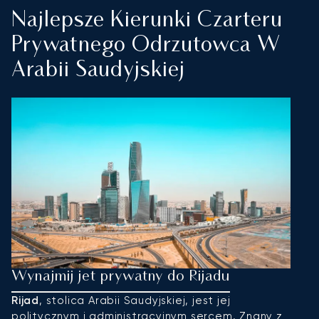
Najlepsze Kierunki Czarteru
Prywatnego Odrzutowca W
Arabii Saudyjskiej
Wynajmij jet prywatny do Rijadu
W
Rijad
, stolica Arabii Saudyjskiej, jest jej
D
politycznym i administracyjnym sercem. Znany z
w