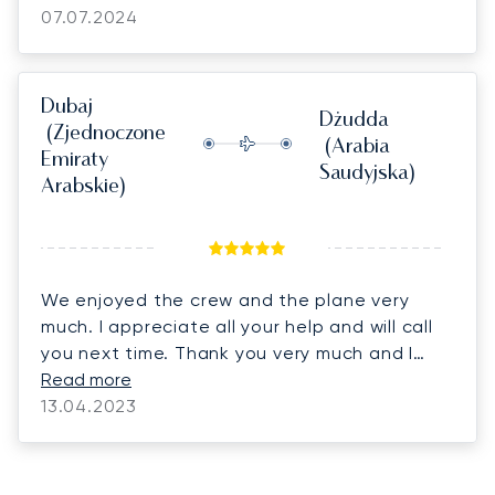
07.07.2024
commented by the family. This includes the
ground services of Astonsky LBG and Saudia
Private Aviation Dammam, who worked hand-
on-hand to achieve a flawless and hassle-
Dubaj
Dżudda
free service. Generally, Luna Jets is indeed
(Zjednoczone
(Arabia
reliable/dependable and I will always count
Emiraty
Saudyjska)
on you when it comes to chartered flight
Arabskie)
requirements. Erwann, kudos! Luna Jets
nailed it again.
We enjoyed the crew and the plane very
much. I appreciate all your help and will call
you next time. Thank you very much and I
hope to do business with you in future.
Read more
13.04.2023