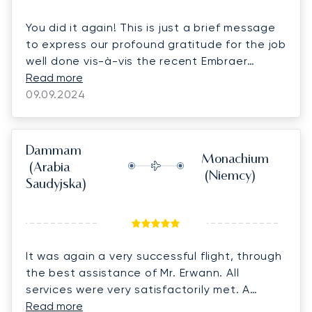
You did it again! This is just a brief message
to express our profound gratitude for the job
well done vis-à-vis the recent Embraer
Lineage 1000 flight from LBG Paris to
Read more
Dammam, Saudi Arabia on 7th September. It
09.09.2024
was well-organized, every detail was on
point and no stone was left unturned as we
carefully planned. The success was due to
Dammam
Monachium
you, who spearheaded your team, and our
(Arabia
(Niemcy)
good 2-way communication worked well,
Saudyjska)
which added to its positive outcome. Let me
take this opportunity to thank Benjamin as
well, who one way or another patiently
assisted the family from the moment they
It was again a very successful flight, through
stepped at the LBG Airport until they
the best assistance of Mr. Erwann. All
departed. He deserves a salute as well.
services were very satisfactorily met. A
Likewise, the entire flight was safely
salute to Erwann and his entire team !
Read more
executed with superb in-flight services as