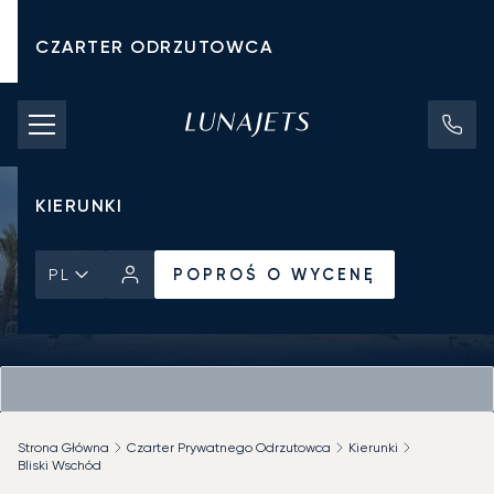
CZARTER ODRZUTOWCA
KOSZTY CZARTERU
PRYWATNE ODRZUTOWCE
KIERUNKI
POPROŚ O WYCENĘ
PL
Strona Główna
Czarter Prywatnego Odrzutowca
Kierunki
Bliski Wschód