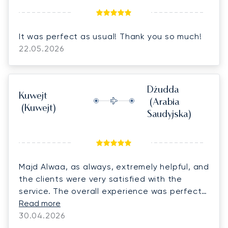
It was perfect as usual! Thank you so much!
22.05.2026
Dżudda
Kuwejt
(Arabia
(Kuwejt)
Saudyjska)
Majd Alwaa, as always, extremely helpful, and
the clients were very satisfied with the
service. The overall experience was perfect.
We look forward to continuing our
Read more
cooperation and doing more business
30.04.2026
together.