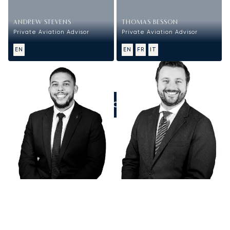
ANDREW STEVENS
THOMAS BESSON
Private Aviation Advisor
Private Aviation Advisor
EN
EN
FR
IT
ZADZWOŃCIE DO NAS