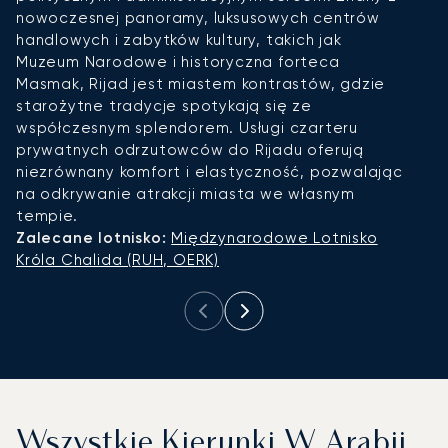
nowoczesnej panoramy, luksusowych centrów
d
handlowych i zabytków kultury, takich jak
p
Muzeum Narodowe i historyczna forteca
s
Masmak, Rijad jest miastem kontrastów, gdzie
h
starożytne tradycje spotykają się ze
f
współczesnym splendorem. Usługi czarteru
p
prywatnych odrzutowców do Rijadu oferują
s
niezrównany komfort i elastyczność, pozwalając
k
na odkrywanie atrakcji miasta we własnym
R
tempie.
Lo
Zalecane lotnisko:
Międzynarodowe Lotnisko
Króla Chalida (RUH, OERK)
Wszystkie Kierunki W Arabii