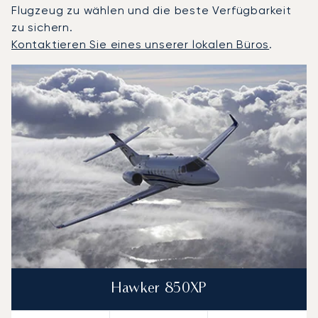
Flugzeug zu wählen und die beste Verfügbarkeit
zu sichern.
Kontaktieren Sie eines unserer lokalen Büros
.
Niš : Die 3 meistgeflogenen Flugzeugmodelle nach Anzah
Foto des Flugzeugs
Flugzeugmodell
S
Geschwindigkeit (km/h)
Geschwindigkeit (Knoten)
Reichw
Reichweite (NM)
Hawker 850XP