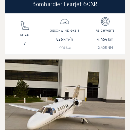
Bombardier Learjet 60XR
826
km/h
4.454
km
7
446
kts
2.405
NM