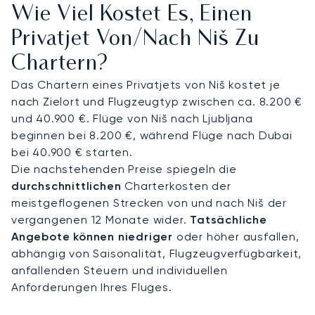
Wie Viel Kostet Es, Einen
Geschmack ausgewählt werden. Wir kümmern uns
um jedes Detail der Reise, sodass Sie sich auf das
Privatjet Von/nach Niš Zu
Wesentliche konzentrieren können und entspannt
Chartern?
zu Ihren Meetings im Wissenschafts- und
Technologiepark Niš ankommen.
Das Chartern eines Privatjets von Niš kostet je
nach Zielort und Flugzeugtyp zwischen ca. 8.200 €
Mit einem persönlichen Berater für Privatluftfahrt,
und 40.900 €. Flüge von Niš nach Ljubljana
der rund um die Uhr für Sie da ist, garantieren wir
beginnen bei 8.200 €, während Flüge nach Dubai
Ihnen jederzeit einen erstklassigen Service. Dies
bei 40.900 € starten.
gibt Ihnen absolute Sicherheit für Ihre
Die nachstehenden Preise spiegeln die
Geschäftsreisen und stellt sicher, dass Ihre Reise
durchschnittlichen
Charterkosten der
nach Niš mit der Präzision und den hohen
meistgeflogenen Strecken von und nach Niš der
Sorgfaltsstandards gemanagt wird, die
vergangenen 12 Monate wider.
Tatsächliche
Führungskräfte erwarten.
Angebote können niedriger
oder höher ausfallen,
abhängig von Saisonalität, Flugzeugverfügbarkeit,
anfallenden Steuern und individuellen
Anforderungen Ihres Fluges.