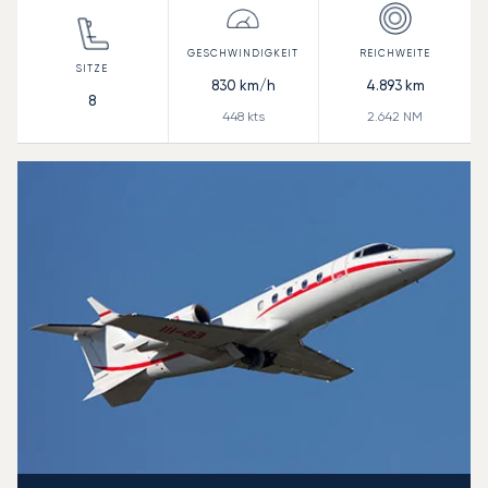
830
km/h
4.893
km
8
448
kts
2.642
NM