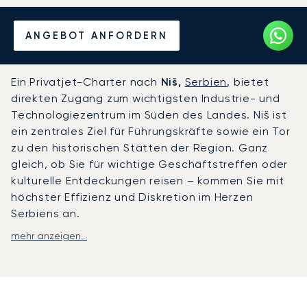
Mieten Sie einen Privatjet
ANGEBOT ANFORDERN
von/nach Niš
Ein Privatjet-Charter nach
Niš,
Serbien
, bietet
direkten Zugang zum wichtigsten Industrie- und
Technologiezentrum im Süden des Landes. Niš ist
ein zentrales Ziel für Führungskräfte sowie ein Tor
zu den historischen Stätten der Region. Ganz
gleich, ob Sie für wichtige Geschäftstreffen oder
kulturelle Entdeckungen reisen – kommen Sie mit
höchster Effizienz und Diskretion im Herzen
Serbiens an.
mehr anzeigen...
Bei LunaJets richtet sich unser Flugplan ganz nach
Ihrem Zeitplan. An Bord des von Ihnen gewählten
Flugzeugs wird die Kabine zu Ihrem privaten Büro
oder Rückzugsort, mit exquisitem Catering und
Annehmlichkeiten, die nach Ihrem persönlichen