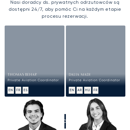
Nasi doradcy ds. prywatnych odrzutowców są
dostępni 24/7, aby pomóc Ci na każdym etapie
procesu rezerwacji.
THOMAS BEHAR
DALIA MADI
Private Aviation Coordinator
Private Aviation Coordinator
EN
FR
ES
EN
AR
HU
FR
ZADZWOŃCIE DO NAS