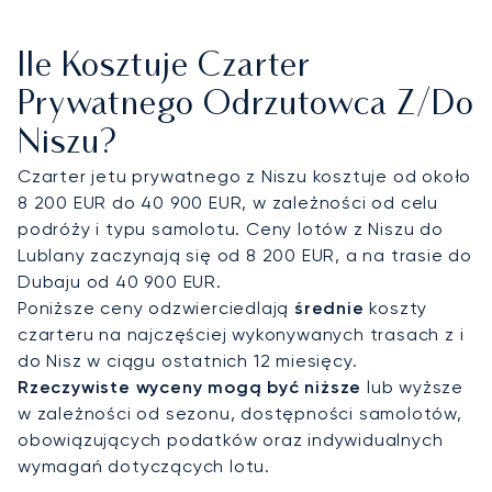
oazą spokoju, z wykwintnym kateringiem i
udogodnieniami dobranymi do Państwa
Ile Kosztuje Czarter
indywidualnych preferencji. Zarządzamy każdym
detalem podróży, pozwalając Państwu skupić się
Prywatnego Odrzutowca Z/do
na tym, co najważniejsze, i zapewniając
Niszu?
komfortowy przylot na spotkania w Parku
Naukowo-Technologicznym w Niszu.
Czarter jetu prywatnego z Niszu kosztuje od około
8 200 EUR do 40 900 EUR, w zależności od celu
Dzięki dedykowanemu Doradcy ds. Lotnictwa
podróży i typu samolotu. Ceny lotów z Niszu do
Prywatnego, dostępnemu 24/7, nasze
Lublany zaczynają się od 8 200 EUR, a na trasie do
zaangażowanie w indywidualną obsługę trwa
Dubaju od 40 900 EUR.
przez całą dobę. Daje to Państwu pewność, że
Poniższe ceny odzwierciedlają
średnie
koszty
podróż do Niszu zostanie zorganizowana z
czarteru na najczęściej wykonywanych trasach z i
najwyższą precyzją i standardami, jakich oczekują
do Nisz w ciągu ostatnich 12 miesięcy.
liderzy biznesu.
Rzeczywiste wyceny mogą być niższe
lub wyższe
w zależności od sezonu, dostępności samolotów,
obowiązujących podatków oraz indywidualnych
wymagań dotyczących lotu.