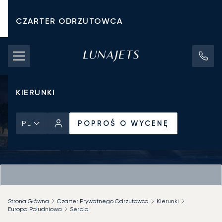
CZARTER ODRZUTOWCA
KOSZTY CZARTERU
PRYWATNE ODRZUTOWCE
KIERUNKI
POPROŚ O WYCENĘ
PL
Strona Główna
Czarter Prywatnego Odrzutowca
Kierunki
Europa Południowa
Serbia