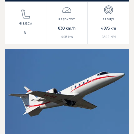
830
km/h
4893
km
8
448
kts
2642
NM