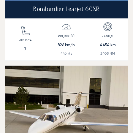
Bombardier Learjet 60XR
826
km/h
4454
km
7
446
kts
2405
NM