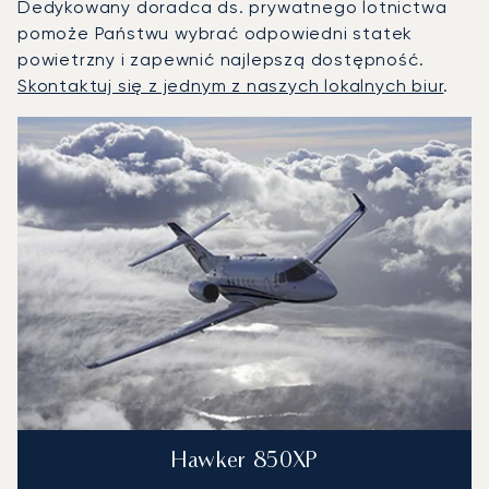
Dedykowany doradca ds. prywatnego lotnictwa
pomoże Państwu wybrać odpowiedni statek
powietrzny i zapewnić najlepszą dostępność.
Skontaktuj się z jednym z naszych lokalnych biur
.
Nisz : 3 najpopularniejsze modele statków powietrznych we
Zdjęcie samolotu
Model samolotu
Miejsca
Prędkość (km/h)
Prędkość (węzły)
Zasięg (km)
Zasięg (NM)
Hawker 850XP