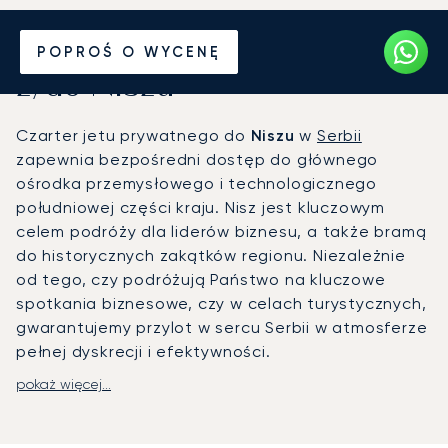
Wynajmij jet prywatny
POPROŚ O WYCENĘ
z/do Niszu
Czarter jetu prywatnego do
Niszu
w
Serbii
zapewnia bezpośredni dostęp do głównego
ośrodka przemysłowego i technologicznego
południowej części kraju. Nisz jest kluczowym
celem podróży dla liderów biznesu, a także bramą
do historycznych zakątków regionu. Niezależnie
od tego, czy podróżują Państwo na kluczowe
spotkania biznesowe, czy w celach turystycznych,
gwarantujemy przylot w sercu Serbii w atmosferze
pełnej dyskrecji i efektywności.
pokaż więcej...
W LunaJets to Państwa harmonogram wyznacza
nasz plan lotu. Na pokładzie wybranego samolotu
kabina staje się Państwa prywatnym biurem lub