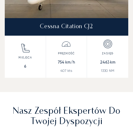
Cessna Citation CJ2
754
km/h
2463
km
6
407
kts
1330
NM
Nasz Zespół Ekspertów Do
Twojej Dyspozycji