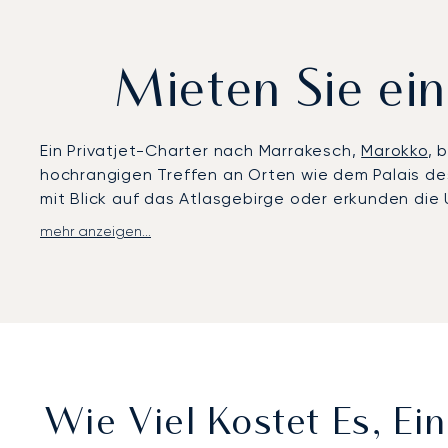
Mieten Sie ei
Ein Privatjet-Charter nach Marrakesch,
Marokko
, 
hochrangigen Treffen an Orten wie dem Palais des 
mit Blick auf das Atlasgebirge oder erkunden d
mehr anzeigen...
LunaJets organisiert Flüge nach Marrakesch, dere
Privatterminal des Flughafens Menara abgewickelt,
zu Riads, Anwesen in der Palmeraie oder Wüstenre
Privatsphäre, ganz auf Ihre Wünsche zugeschnitt
zu abgeschiedenen Rückzugsorten und die Flexibili
Mit zwei Jahrzehnten Erfahrung in der Privatluftfa
unterstreicht unser Engagement für Sicherheit, Int
Wie Viel Kostet Es, E
einen reibungslosen Zugang, selbst wenn Hotels 