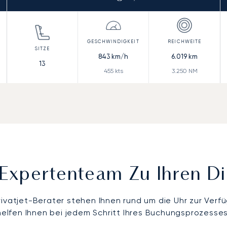
843
km/h
6.019
km
13
455
kts
3.250
NM
Expertenteam Zu Ihren D
rivatjet-Berater stehen Ihnen rund um die Uhr zur Verf
helfen Ihnen bei jedem Schritt Ihres Buchungsprozesses