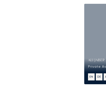
ALI JABER
Private Av
EN
DE