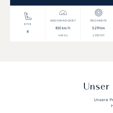
830
km/h
5.219
km
8
448
kts
2.818
NM
Unser 
Unsere P