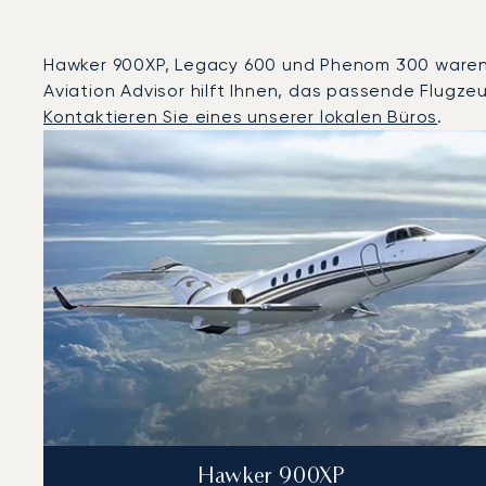
Hawker 900XP, Legacy 600 und Phenom 300 waren 20
Aviation Advisor hilft Ihnen, das passende Flugze
Kontaktieren Sie eines unserer lokalen Büros
.
Marrakesch : Die 3 meistgeflogenen Flugzeugmodelle 
Foto des Flugzeugs
Flugzeugmodell
Geschwindigkeit (km/h)
Geschwindigkeit (Knoten)
Rei
Reichweite (NM)
Hawker 900XP