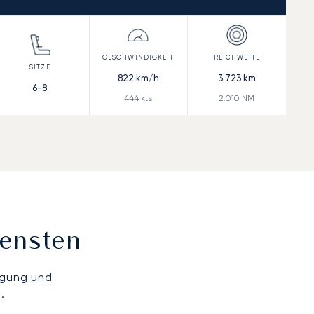
822
km/h
3.723
km
6-8
444
kts
2.010
NM
iensten
ügung und
.