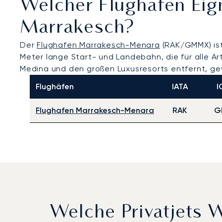
Welcher Flughafen Eig
Marrakesch?
Der
Flughafen Marrakesch-Menara
(RAK/GMMX) ist 
Meter lange Start- und Landebahn, die für alle A
Medina und den großen Luxusresorts entfernt, ge
Flughäfen
IATA
I
Flughafen Marrakesch-Menara
RAK
G
Welche Privatjets