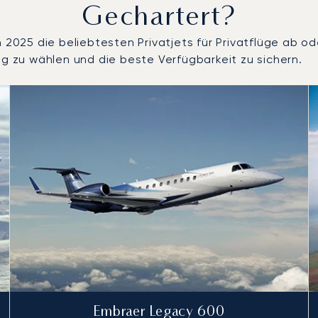
Gechartert?
25 die beliebtesten Privatjets für Privatflüge ab ode
ug zu wählen und die beste Verfügbarkeit zu sichern.
nach Anzahl der Flugbewegungen im Jahr 2025
Sitze
chweite (km)
Embraer Legacy 600