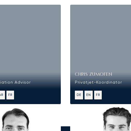
CHRIS ZUMOFEN
iation Advisor
Privatjet-Koordinator
AR
FR
DE
EN
FR