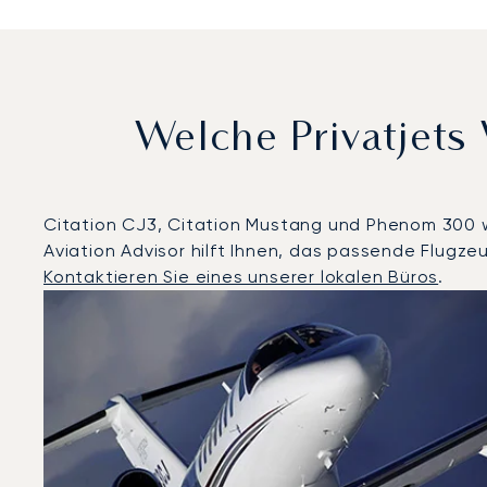
Welche Privatjet
Citation CJ3, Citation Mustang und Phenom 300 wa
Aviation Advisor hilft Ihnen, das passende Flugze
Kontaktieren Sie eines unserer lokalen Büros
.
Lausanne : Die 3 meistgeflogenen Flugzeugmodelle n
Foto des Flugzeugs
Flugzeugmodell
Geschwindigkeit (km/h)
Geschwindigkeit (Knoten)
Rei
Reichweite (NM)