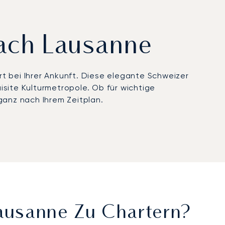
nach Lausanne
 bei Ihrer Ankunft. Diese elegante Schweizer
site Kulturmetropole. Ob für wichtige
 ganz nach Ihrem Zeitplan.
 Flugzeugs genau an Ihre Bedürfnisse an. An Bord
nacks. Dieser massgeschneiderte Service
au-Rivage Palace ankommen.
roaktiv überwachen, um Ihre Flugroute zu
plomatie- und Geschäftszentrum mit der von Ihnen
kommen.
Lausanne Zu Chartern?