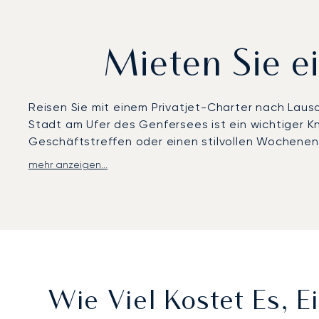
Mieten Sie e
Reisen Sie mit einem Privatjet-Charter nach Laus
Stadt am Ufer des Genfersees ist ein wichtiger K
Geschäftstreffen oder einen stilvollen Wochenend
mehr anzeigen...
Unser engagiertes Team arrangiert jedes Detail I
geniessen Sie absolute Privatsphäre, luxuriösen
garantiert Ihnen eine effiziente Reise, sodass S
Unser 24/7-Operations-Team besteht aus lizenzie
optimieren. Diese professionelle Überwachung st
erwarteten Vertraulichkeit und Präzision abgewic
Wie Viel Kostet Es, 