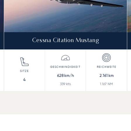
Cessna Citation Mustang
628
km/h
2.161
km
4
339
kts
1.167
NM