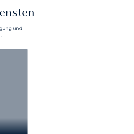
iensten
ügung und
.