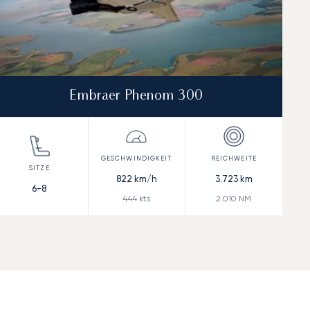
Embraer Phenom 300
822
km/h
3.723
km
6-8
444
kts
2.010
NM