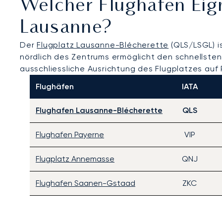
Welcher Flughafen Eig
Lausanne?
Der
Flugplatz Lausanne-Blécherette
(QLS/LSGL) is
nördlich des Zentrums ermöglicht den schnellst
ausschliessliche Ausrichtung des Flugplatzes auf 
Flughäfen
IATA
Flughafen Lausanne-Blécherette
QLS
Flughafen Payerne
VIP
Flugplatz Annemasse
QNJ
Flughafen Saanen-Gstaad
ZKC