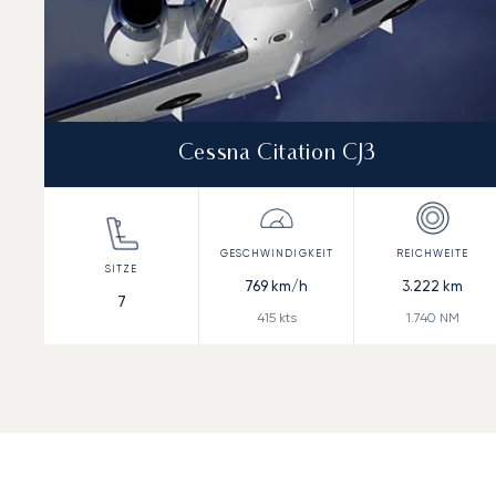
Cessna Citation CJ3
769
km/h
3.222
km
7
415
kts
1.740
NM