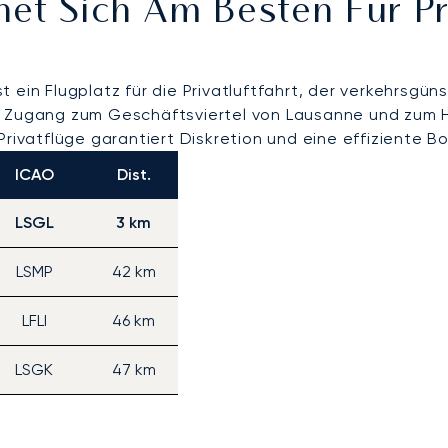
net Sich Am Besten Für P
t ein Flugplatz für die Privatluftfahrt, der verkehrsgün
en Zugang zum Geschäftsviertel von Lausanne und zum 
Privatflüge garantiert Diskretion und eine effiziente 
ICAO
Dist.
LSGL
3 km
LSMP
42 km
LFLI
46 km
LSGK
47 km