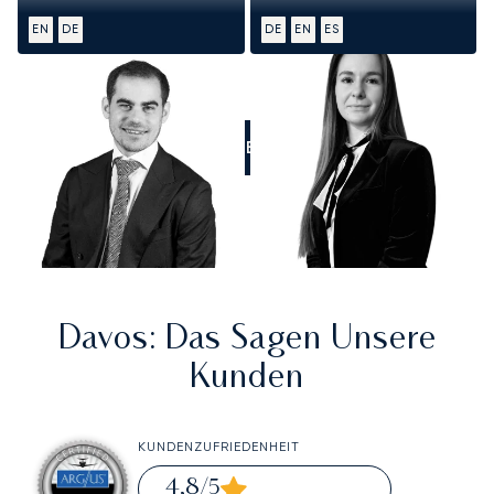
EN
DE
DE
EN
ES
RUFEN SIE UNS AN
Davos
: Das Sagen Unsere
Kunden
KUNDENZUFRIEDENHEIT
4,8
/5