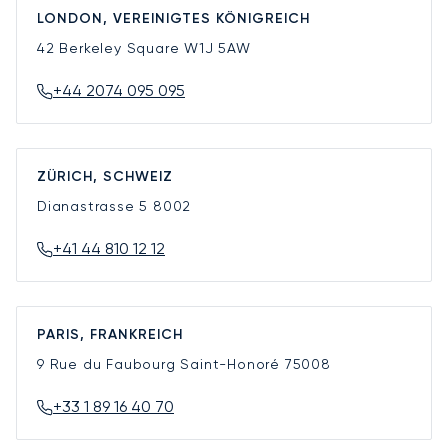
LONDON, VEREINIGTES KÖNIGREICH
42 Berkeley Square
W1J 5AW
+44 2074 095 095
ZÜRICH, SCHWEIZ
Dianastrasse 5
8002
+41 44 810 12 12
PARIS, FRANKREICH
9 Rue du Faubourg Saint-Honoré
75008
+33 1 89 16 40 70