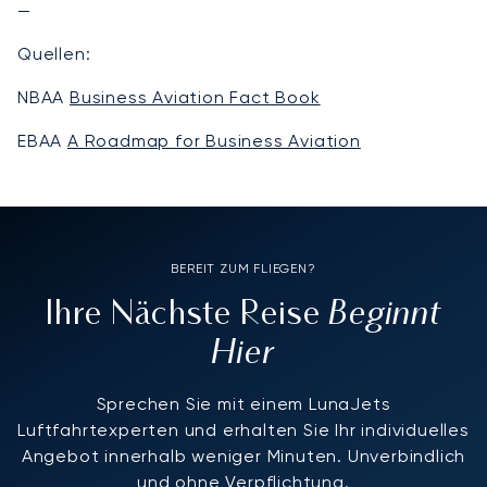
—
Quellen:
NBAA
Business Aviation Fact Book
EBAA
A Roadmap for Business Aviation
BEREIT ZUM FLIEGEN?
Beginnt
Ihre Nächste Reise
Hier
Sprechen Sie mit einem LunaJets
Luftfahrtexperten und erhalten Sie Ihr individuelles
Angebot innerhalb weniger Minuten. Unverbindlich
und ohne Verpflichtung.