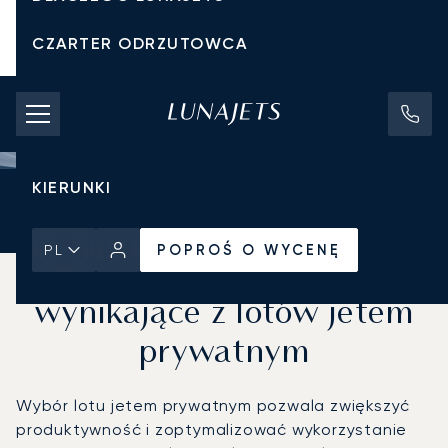
CZARTER ODRZUTOWCA
KOSZTY CZARTERU
PRYWATNE ODRZUTOWCE
KIERUNKI
Strona Główna
Wiadomości i Perspektywy
POPROŚ O WYCENĘ
POPROŚ O WYCENĘ
PL
Korzyści biznesowe
wynikające z lotów jetem
prywatnym
Wybór lotu jetem prywatnym pozwala zwiększyć
produktywność i zoptymalizować wykorzystanie