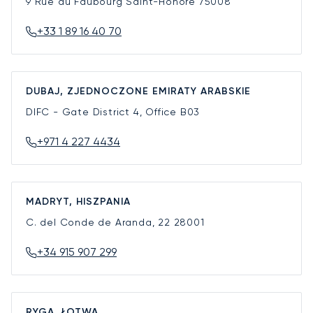
9 Rue du Faubourg Saint-Honoré
75008
+33 1 89 16 40 70
DUBAJ, ZJEDNOCZONE EMIRATY ARABSKIE
DIFC - Gate District 4, Office B03
+971 4 227 4434
MADRYT, HISZPANIA
C. del Conde de Aranda, 22
28001
+34 915 907 299
RYGA, ŁOTWA