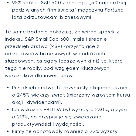
95% spółek S&P 500 z rankingu „50 najbardziej
podziwianych firm świata” magazynu
Fortune
lata odrzutowcami biznesowymi.
Te same badania pokazują, że wśród spółek z
indeksu S&P SmallCap 600, małe i średnie
przedsiębiorstwa (MŚP) korzystające z
odrzutowców biznesowych w podróżach
służbowych, osiągały lepsze wyniki niż te, które
tego nie robiły, pod względem kluczowych
wskaźników dla inwestorów.
Przedsiębiorstwa te przyniosły akcjonariuszom
o 245% większy zwrot (mierzony wzrostem kursu
akcji i dywidendami).
Ich wskaźnik EBITDA był wyższy o 230%, a zyski
o 219%, co przypisuje się zwiększonej
produktywności i wydajności.
Firmy te odnotowały również o 22% wyższy