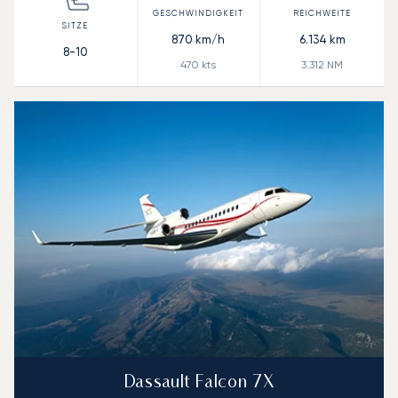
870
km/h
6.134
km
8-10
470
kts
3.312
NM
Dassault Falcon 7X