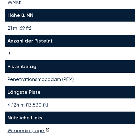
WMKK
Höhe ü. NN
21 m (69 ft)
Anzahl der Piste(n)
3
Pistenbelag
Penetrationsmacadam (PEM)
Längste Piste
4.124
m (
13.530
ft)
Nützliche Links
Wikipedia page