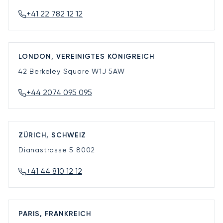
+41 22 782 12 12
LONDON, VEREINIGTES KÖNIGREICH
42 Berkeley Square
W1J 5AW
+44 2074 095 095
ZÜRICH, SCHWEIZ
Dianastrasse 5
8002
+41 44 810 12 12
PARIS, FRANKREICH