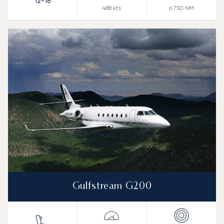
12-16
488
kts
6.750
NM
Gulfstream G200