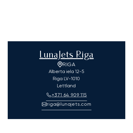
LunaJets Riga
RIGA
Alberta iela 12-5
Riga
LV-1010
Lettland
+371 64 909 115
riga@lunajets.com