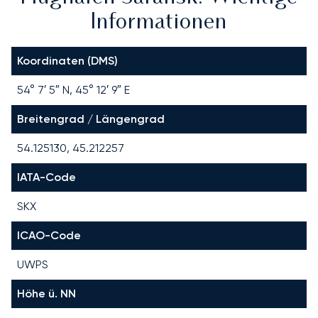
Informationen
Koordinaten (DMS)
54° 7′ 5″ N, 45° 12′ 9″ E
Breitengrad / Längengrad
54.125130, 45.212257
IATA-Code
SKX
ICAO-Code
UWPS
Höhe ü. NN