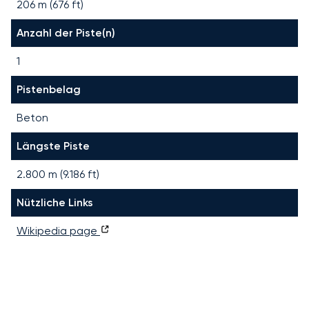
206 m (676 ft)
Anzahl der Piste(n)
1
Pistenbelag
Beton
Längste Piste
2.800
m (
9.186
ft)
Nützliche Links
Wikipedia page