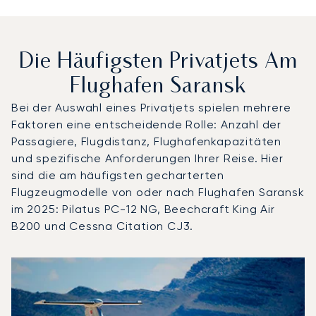
Die Häufigsten Privatjets Am
Flughafen Saransk
Bei der Auswahl eines Privatjets spielen mehrere
Faktoren eine entscheidende Rolle: Anzahl der
Passagiere, Flugdistanz, Flughafenkapazitäten
und spezifische Anforderungen Ihrer Reise. Hier
sind die am häufigsten gecharterten
Flugzeugmodelle von oder nach Flughafen Saransk
im 2025: Pilatus PC-12 NG, Beechcraft King Air
B200 und Cessna Citation CJ3.
Flughafen Saransk : Die 3 meistgeflogenen Flugzeugmode
Foto des Flugzeugs
Flugzeugmodell
S
Geschwindigkeit (km/h)
Geschwindigkeit (Knoten)
Reichw
Reichweite (NM)