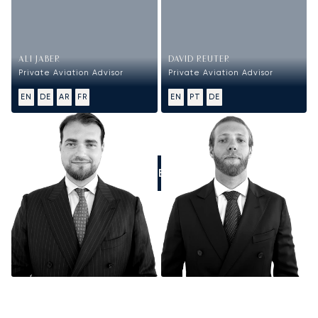
ALI JABER
DAVID REUTER
Private Aviation Advisor
Private Aviation Advisor
EN
DE
AR
FR
EN
PT
DE
RUFEN SIE UNS AN