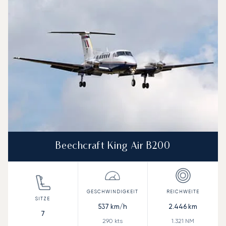
Beechcraft King Air B200
537
km/h
2.446
km
7
290
kts
1.321
NM