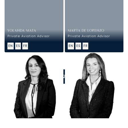
YOLANDA MATA
MARTA DE LORENZO
Private Aviation Advisor
Private Aviation Advisor
EN
ES
FR
EN
ES
FR
APPELEZ-NOUS