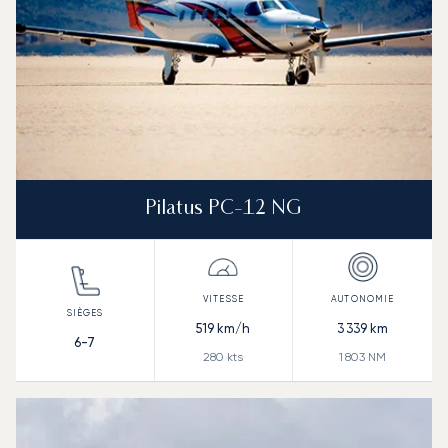
Pilatus PC-12 NG
519
km/h
3 339
km
6-7
280
kts
1 803
NM