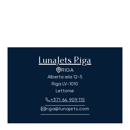
LunaJets Riga
RIGA
Alberta iela 12-5
Riga
LV-1010
Lettonie
+371 64 909 115
riga@lunajets.com