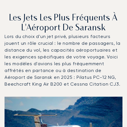
Les Jets Les Plus Fréquents À
L'Aéroport De Saransk
Lors du choix d'un jet privé, plusieurs facteurs
jouent un rôle crucial : le nombre de passagers, la
distance du vol, les capacités aéroportuaires et
les exigences spécifiques de votre voyage. Voici
les modèles d'avions les plus fréquemment
affrétés en partance ou à destination de
Aéroport de Saransk en 2025 : Pilatus PC-12 NG,
Beechcraft King Air B200 et Cessna Citation CJ3.
Aéroport de Saransk : Les 3 modèles d'aéronefs les plu
Photo de l'aéronef
Modèle d'aéronef
Sièges
Vitesse (km/h)
Vitesse (nœuds)
Autonomie (km)
Autonomie (NM)