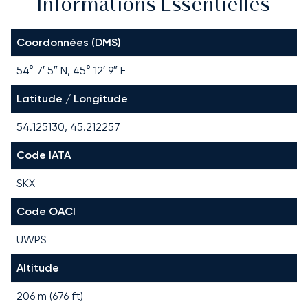
Informations Essentielles
Coordonnées (DMS)
54° 7′ 5″ N, 45° 12′ 9″ E
Latitude / Longitude
54.125130, 45.212257
Code IATA
SKX
Code OACI
UWPS
Altitude
206 m (676 ft)