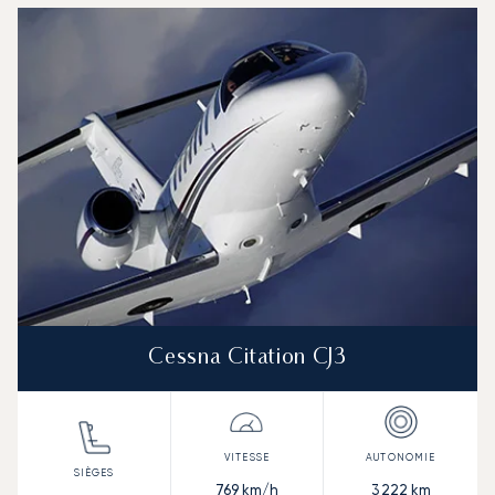
Cessna Citation CJ3
769
km/h
3 222
km