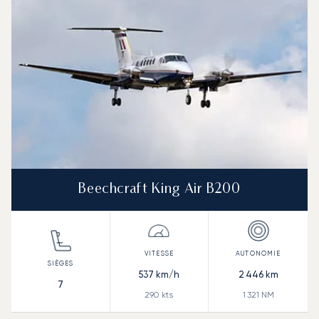
Beechcraft King Air B200
537
km/h
2 446
km
7
290
kts
1 321
NM