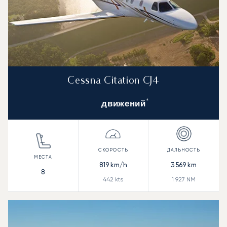
Cessna Citation CJ4
*
движений
819
km/h
3 569
km
8
442
kts
1 927
NM