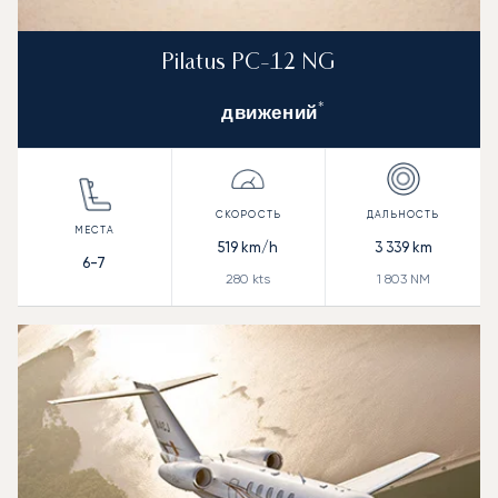
Pilatus PC-12 NG
*
движений
519
km/h
3 339
km
6-7
280
kts
1 803
NM