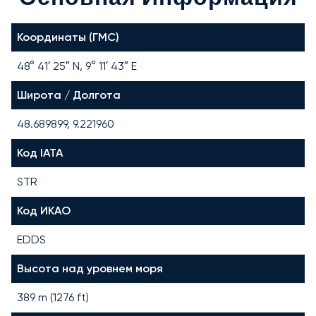
Координаты (ГМС)
48° 41′ 25″ N, 9° 11′ 43″ E
Широта / Долгота
48.689899, 9.221960
Код IATA
STR
Код ИКАО
EDDS
Высота над уровнем моря
389 m (1276 ft)