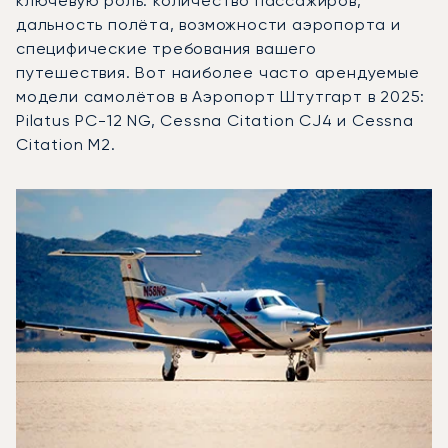
ключевую роль: количество пассажиров,
дальность полёта, возможности аэропорта и
специфические требования вашего
путешествия. Вот наиболее часто арендуемые
модели самолётов в Аэропорт Штутгарт в 2025:
Pilatus PC-12 NG, Cessna Citation CJ4 и Cessna
Citation M2.
Аэропорт Штутгарт : 3 наиболее востребованные модел
Фото воздушного судна
Модель воздушного судна
Пол
Места
Скорость (км/ч)
Дальность (км)
Дальность (NM)