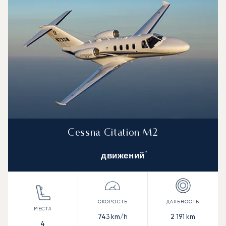
Cessna Citation M2
*
движений
743
km/h
2 191
km
4