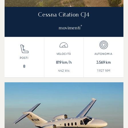
Cessna Citation CJ4
*
movimenti
819
km/h
3.569
km
8
442
kts
1.927
NM