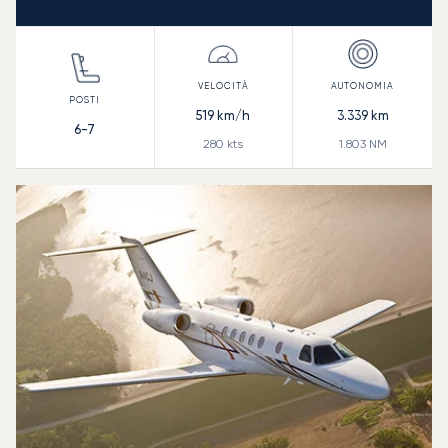
519
km/h
3.339
km
6-7
280
kts
1.803
NM