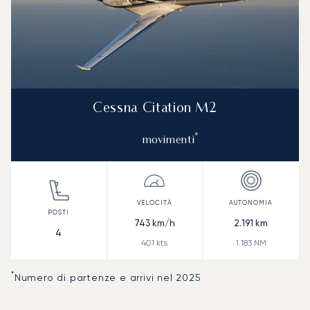
Cessna Citation M2
*
movimenti
743
km/h
2.191
km
4
401
kts
1.183
NM
*
Numero di partenze e arrivi nel 2025