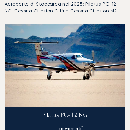
Aeroporto di Stoccarda nel 2025: Pilatus PC-12
NG, Cessna Citation CJ4 e Cessna Citation M2.
Aeroporto di Stoccarda : I 3 modelli di aeromobile più util
Foto dell'aeromobile
Modello di aeromobile
Movimenti di
Posti
Velocità (km/h)
Velocit
Autonomia (km)
Autonomia (NM)
Pilatus PC-12 NG
*
movimenti