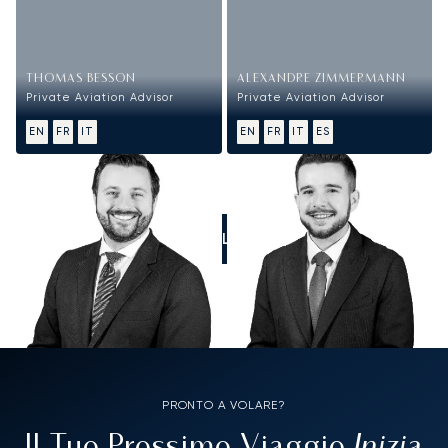
THOMAS BESSON
ALEXANDRE ZIMMERMANN
Private Aviation Advisor
Private Aviation Advisor
EN
FR
IT
EN
FR
IT
ES
CALL US
PRONTO A VOLARE?
Inizia