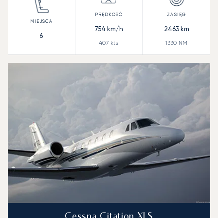
754
km/h
2463
km
6
407
kts
1330
NM
Cessna Citation XLS