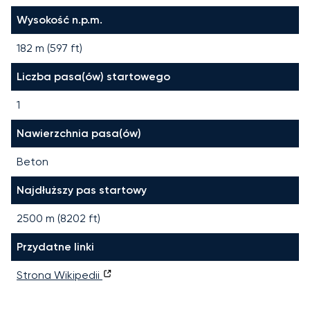
Wysokość n.p.m.
182 m (597 ft)
Liczba pasa(ów) startowego
1
Nawierzchnia pasa(ów)
Beton
Najdłuższy pas startowy
2500
m (
8202
ft)
Przydatne linki
Strona Wikipedii