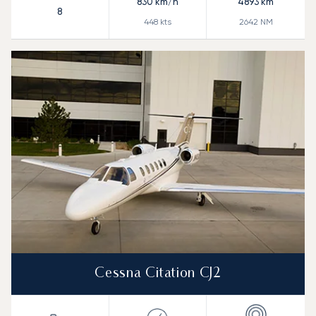
830
km/h
4893
km
8
448
kts
2642
NM
Cessna Citation CJ2