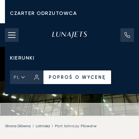
CZARTER ODRZUTOWCA
KOSZTY CZARTERU
PRYWATNE ODRZUTOWCE
KIERUNKI
POPROŚ O WYCENĘ
PL
Strona Główna
Lotniska
Port lotniczy Płowdiw