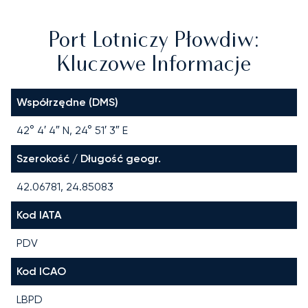
Port Lotniczy Płowdiw:
Kluczowe Informacje
Współrzędne (DMS)
42° 4′ 4″ N, 24° 51′ 3″ E
Szerokość / Długość geogr.
42.06781, 24.85083
Kod IATA
PDV
Kod ICAO
LBPD