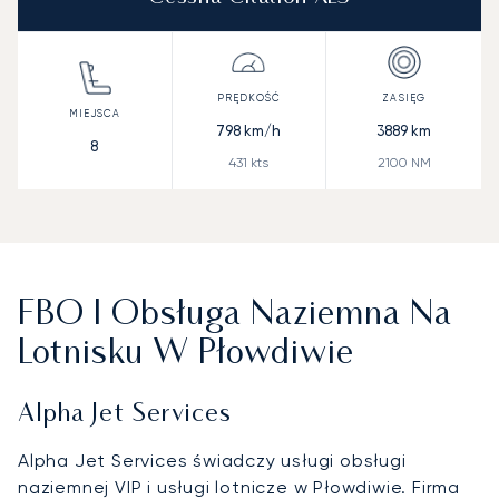
798
km/h
3889
km
8
431
kts
2100
NM
FBO I Obsługa Naziemna Na
Lotnisku W Płowdiwie
Alpha Jet Services
Alpha Jet Services świadczy usługi obsługi
naziemnej VIP i usługi lotnicze w Płowdiwie. Firma