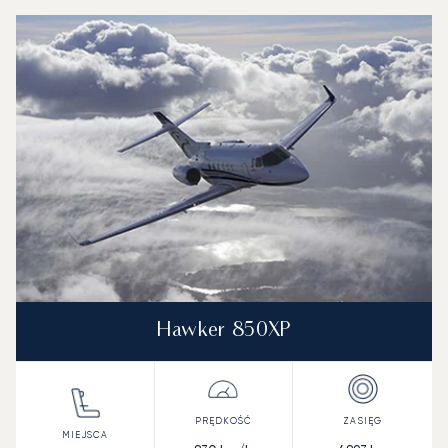
Port lotniczy Płowdiw : 3 najpopularniejsze modele statkó
Zdjęcie samolotu
Model samolotu
Miejsca
Prędkość (km/h)
Prędkość (węzły)
Zasięg (km)
Zasięg (NM)
Hawker 850XP