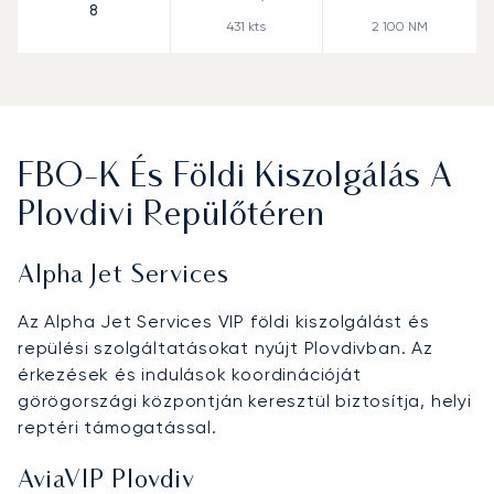
8
431
kts
2 100
NM
FBO-K És Földi Kiszolgálás A
Plovdivi Repülőtéren
Alpha Jet Services
Az Alpha Jet Services VIP földi kiszolgálást és
repülési szolgáltatásokat nyújt Plovdivban. Az
érkezések és indulások koordinációját
görögországi központján keresztül biztosítja, helyi
reptéri támogatással.
AviaVIP Plovdiv