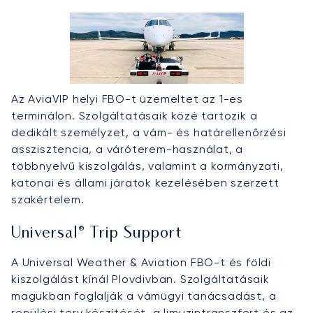
Az AviaVIP helyi FBO-t üzemeltet az 1-es
terminálon. Szolgáltatásaik közé tartozik a
dedikált személyzet, a vám- és határellenőrzési
asszisztencia, a váróterem-használat, a
többnyelvű kiszolgálás, valamint a kormányzati,
katonai és állami járatok kezelésében szerzett
szakértelem.
Universal® Trip Support
A Universal Weather & Aviation FBO-t és földi
kiszolgálást kínál Plovdivban. Szolgáltatásaik
magukban foglalják a vámügyi tanácsadást, a
repülési terv készítését, a limuzintranszfert és az