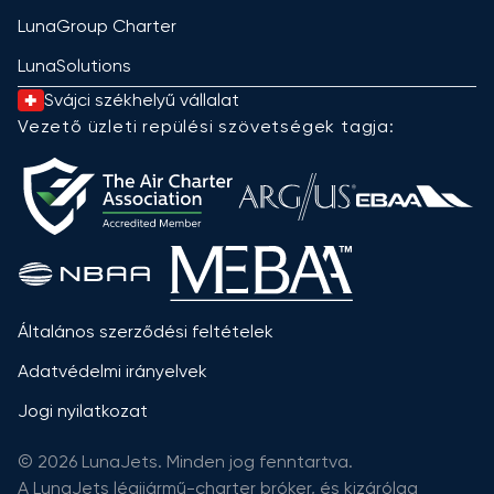
LunaGroup Charter
LunaSolutions
Svájci székhelyű vállalat
Vezető üzleti repülési szövetségek tagja:
Általános szerződési feltételek
Adatvédelmi irányelvek
Jogi nyilatkozat
© 2026 LunaJets. Minden jog fenntartva.
A LunaJets légijármű-charter bróker, és kizárólag