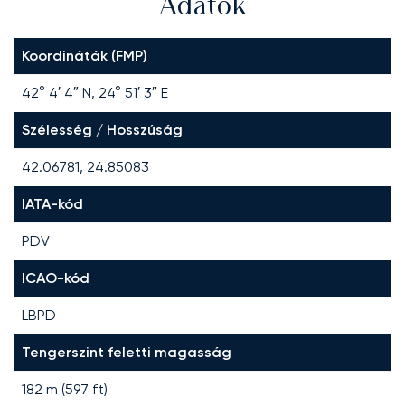
Adatok
Koordináták (FMP)
42° 4′ 4″ N, 24° 51′ 3″ E
Szélesség / Hosszúság
42.06781, 24.85083
IATA-kód
PDV
ICAO-kód
LBPD
Tengerszint feletti magasság
182 m (597 ft)