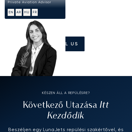
Private Aviation Advisor
EN
AR
HU
FR
CALL US
KÉSZEN ÁLL A REPÜLÉSRE?
Itt
Következő Utazása
Kezdődik
Beszéljen egy LunaJets repülési szakértővel, és