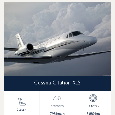
Cessna Citation XLS
798
km/h
3 889
km