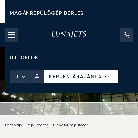
MAGÁNREPÜLŐGÉP BÉRLÉS
CHARTER ÁRAK
MAGÁNREPÜLŐGÉPEK
ÚTI CÉLOK
KÉRJEN ÁRAJÁNLATOT
HU
Kezdőlap
Repülőterek
Plovdivi repülőtér