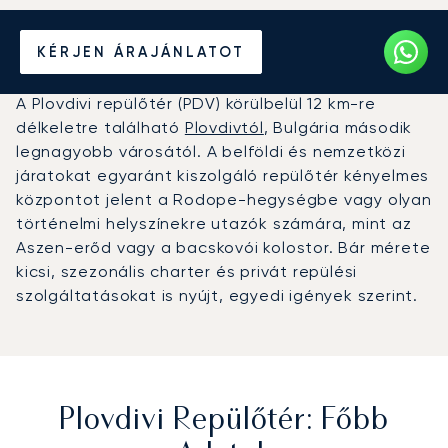
Magánrepülőgép bérlése a
KÉRJEN ÁRAJÁNLATOT
Plovdivi repülőtérre (PDV)
A Plovdivi repülőtér (PDV) körülbelül 12 km-re
délkeletre található
Plovdivtól
, Bulgária második
legnagyobb városától. A belföldi és nemzetközi
járatokat egyaránt kiszolgáló repülőtér kényelmes
központot jelent a Rodope-hegységbe vagy olyan
történelmi helyszínekre utazók számára, mint az
Aszen-erőd vagy a bacskovói kolostor. Bár mérete
kicsi, szezonális charter és privát repülési
szolgáltatásokat is nyújt, egyedi igények szerint.
Plovdivi Repülőtér: Főbb