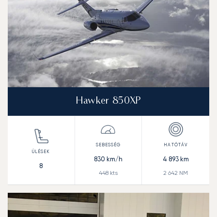
Hawker 850XP
830
km/h
4 893
km
8
448
kts
2 642
NM