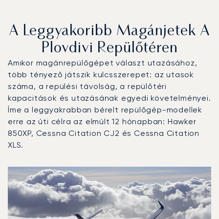
A Leggyakoribb Magánjetek A
Plovdivi Repülőtéren
Amikor magánrepülőgépet választ utazásához,
több tényező játszik kulcsszerepet: az utasok
száma, a repülési távolság, a repülőtéri
kapacitások és utazásának egyedi követelményei.
Íme a leggyakrabban bérelt repülőgép-modellek
erre az úti célra az elmúlt 12 hónapban: Hawker
850XP, Cessna Citation CJ2 és Cessna Citation
XLS.
Plovdivi repülőtér : A 3 legtöbbet repült repülőgép-típus
Repülőgép fotója
Repülőgép-típus
Ülőhelyek
Sebesség (km/h)
Sebesség (csomó)
Hatótávolság (km)
Hatótávolság (NM)