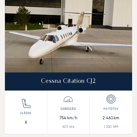
Cessna Citation CJ2
754
km/h
2 463
km
6
407
kts
1 330
NM