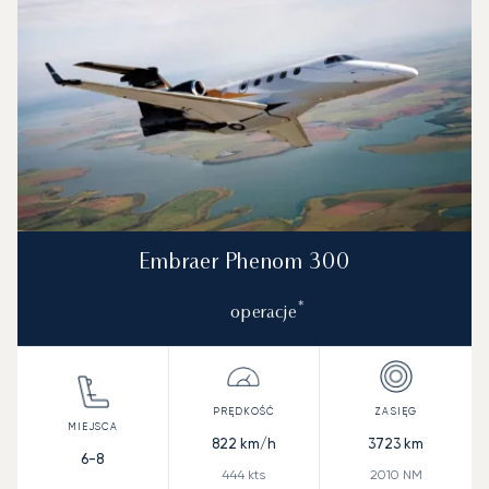
Embraer Phenom 300
*
operacje
822
km/h
3723
km
6-8
444
kts
2010
NM