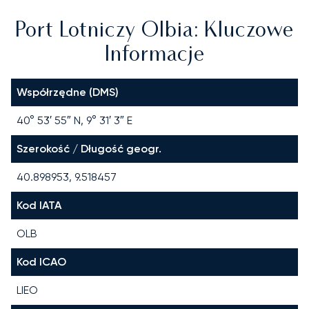
Port Lotniczy Olbia: Kluczowe
Informacje
Współrzędne (DMS)
40° 53′ 55″ N, 9° 31′ 3″ E
Szerokość / Długość geogr.
40.898953, 9.518457
Kod IATA
OLB
Kod ICAO
LIEO