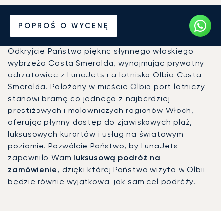
Prywatny odrzutowiec na
POPROŚ O WYCENĘ
Port lotniczy Olbia (OLB)
Odkryjcie Państwo piękno słynnego włoskiego
wybrzeża Costa Smeralda, wynajmując prywatny
odrzutowiec z LunaJets na lotnisko Olbia Costa
Smeralda. Położony w
mieście Olbia
port lotniczy
stanowi bramę do jednego z najbardziej
prestiżowych i malowniczych regionów Włoch,
oferując płynny dostęp do zjawiskowych plaż,
luksusowych kurortów i usług na światowym
poziomie. Pozwólcie Państwo, by LunaJets
zapewniło Wam
luksusową podróż na
zamówienie
, dzięki której Państwa wizyta w Olbii
będzie równie wyjątkowa, jak sam cel podróży.