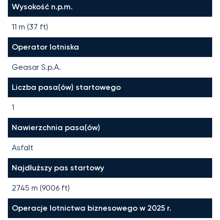
Wysokość n.p.m.
11 m (37 ft)
Operator lotniska
Geasar S.p.A.
Liczba pasa(ów) startowego
1
Nawierzchnia pasa(ów)
Asfalt
Najdłuższy pas startowy
2745
m (
9006
ft)
Operacje lotnictwa biznesowego w 2025 r.