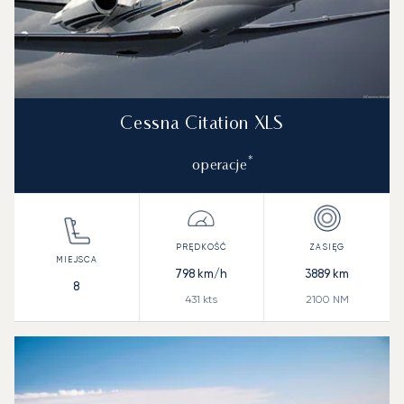
Cessna Citation XLS
*
operacje
798
km/h
3889
km
8
431
kts
2100
NM