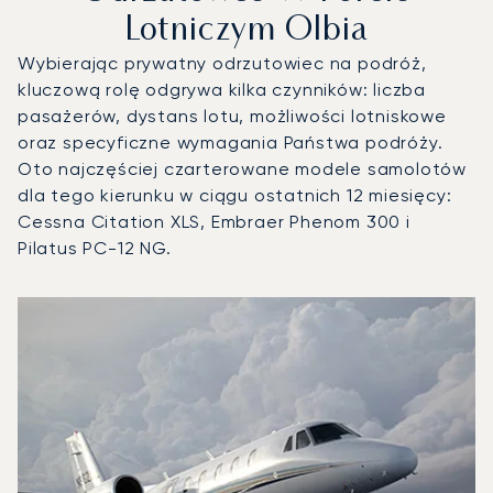
Lotniczym Olbia
Wybierając prywatny odrzutowiec na podróż,
kluczową rolę odgrywa kilka czynników: liczba
pasażerów, dystans lotu, możliwości lotniskowe
oraz specyficzne wymagania Państwa podróży.
Oto najczęściej czarterowane modele samolotów
dla tego kierunku w ciągu ostatnich 12 miesięcy:
Cessna Citation XLS, Embraer Phenom 300 i
Pilatus PC-12 NG.
Port lotniczy Olbia : 3 najpopularniejsze modele statków p
Zdjęcie samolotu
Model samolotu
Operacje lotnicze w 20
Miejsca
Prędkość (km/h)
Prędkość (węzły)
Zasięg (km)
Zasięg (NM)