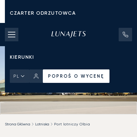
CZARTER ODRZUTOWCA
KOSZTY CZARTERU
PRYWATNE ODRZUTOWCE
KIERUNKI
POPROŚ O WYCENĘ
PL
Strona Główna
Lotniska
Port lotniczy Olbia