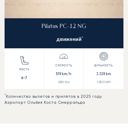
Pilatus PC-12 NG
*
движений
519
km/h
3 339
km
6-7
280
kts
1 803
NM
*
Количество вылетов и прилётов в 2025 году
Аэропорт Ольбия Коста Смерральда