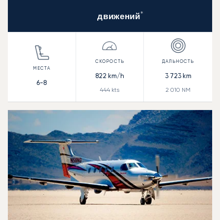
*
движений
822
km/h
3 723
km
6-8
444
kts
2 010
NM