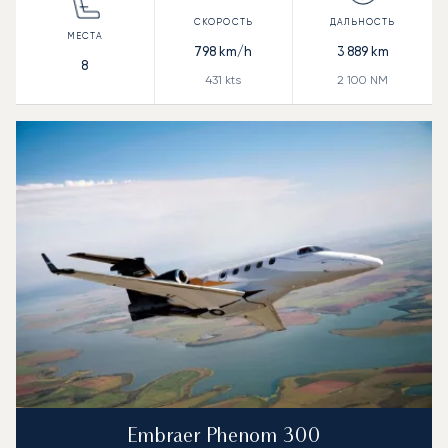
798
km/h
3 889
km
8
431
kts
2 100
NM
Embraer Phenom 300