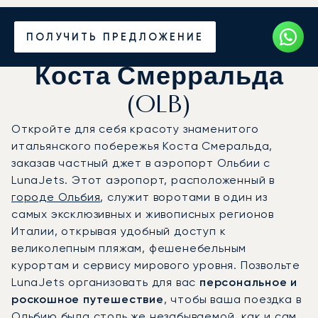
Частный джет в
ПОЛУЧИТЬ ПРЕДЛОЖЕНИЕ
аэропорт Ольбия
Коста Смерральда
(OLB)
Откройте для себя красоту знаменитого
итальянского побережья Коста Смеральда,
заказав частный джет в аэропорт Ольбии с
LunaJets. Этот аэропорт, расположенный в
городе Ольбия
, служит воротами в один из
самых эксклюзивных и живописных регионов
Италии, открывая удобный доступ к
великолепным пляжам, фешенебельным
курортам и сервису мирового уровня. Позвольте
LunaJets организовать для вас
персональное и
роскошное путешествие
, чтобы ваша поездка в
Ольбию была столь же незабываемой, как и сам