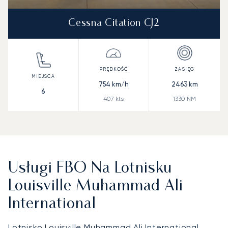
Cessna Citation CJ2
754
km/h
2463
km
6
407
kts
1330
NM
Usługi FBO Na Lotnisku
Louisville Muhammad Ali
International
Lotnisko Louisville Muhammad Ali International