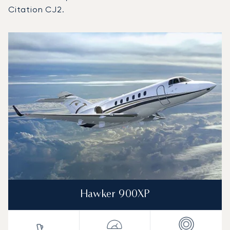
Citation CJ2.
Port lotniczy Louisville : 3 najpopularniejsze modele stat
Zdjęcie samolotu
Model samolotu
Miejsca
Prędkość (km/h)
Prędkość (węzły)
Zasięg (km)
Zasięg (NM)
Hawker 900XP