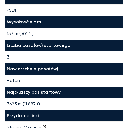
KSDF
Wysokość n.p.m.
153 m (501 ft)
Liczba pasa(ów) startowego
3
Nawierzchnia pasa(ów)
Beton
Najdłuższy pas startowy
3623
m (
11 887
ft)
Przydatne linki
Strona Wikipedii