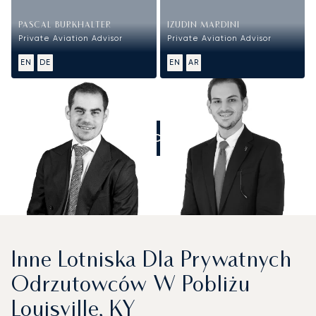
PASCAL BURKHALTER
IZUDIN MARDINI
Private Aviation Advisor
Private Aviation Advisor
EN
DE
EN
AR
ZADZWOŃCIE DO NAS
Inne Lotniska Dla Prywatnych
Odrzutowców W Pobliżu
Louisville, KY