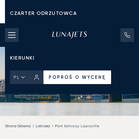
CZARTER ODRZUTOWCA
KOSZTY CZARTERU
PRYWATNE ODRZUTOWCE
KIERUNKI
POPROŚ O WYCENĘ
PL
Strona Główna
Lotniska
Port lotniczy Louisville