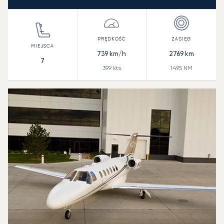
739
km/h
2769
km
7
399
kts
1495
NM