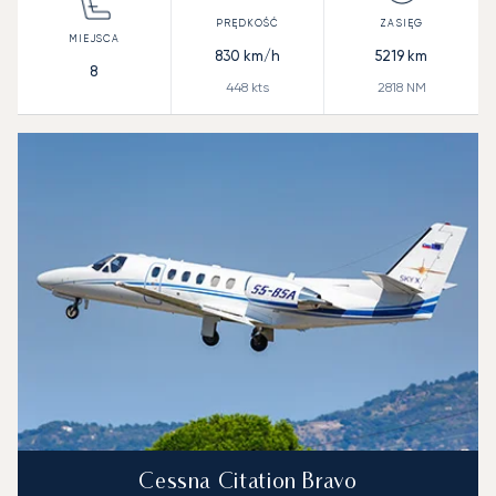
830
km/h
5219
km
8
448
kts
2818
NM
Cessna Citation Bravo