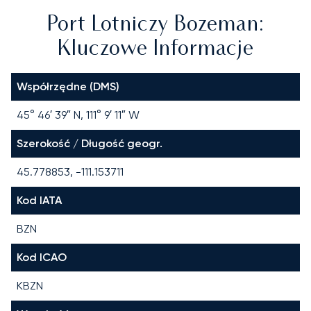
Port Lotniczy Bozeman:
Kluczowe Informacje
Współrzędne (DMS)
45° 46′ 39″ N, 111° 9′ 11″ W
Szerokość / Długość geogr.
45.778853, -111.153711
Kod IATA
BZN
Kod ICAO
KBZN