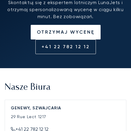
Skontaktuj się z ekspertem lotniczym LunaJets i
otrzymaj spersonalizowaną wycenę w ciągu kilku
minut. Bez zobowiązań.
OTRZYMAJ WYCENĘ
+41 22 782 12 12
Nasze Biura
GENEWY, SZWAJCARIA
29 Rue Lect
1217
+41 22 782 12 12