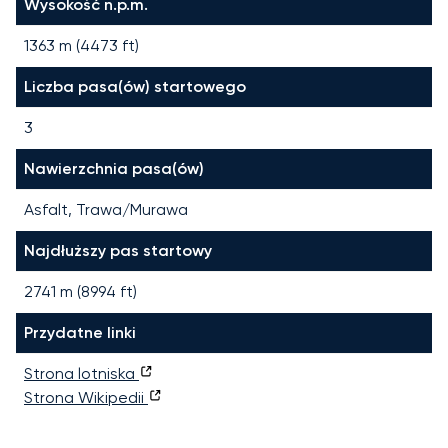
Wysokość n.p.m.
1363 m (4473 ft)
Liczba pasa(ów) startowego
3
Nawierzchnia pasa(ów)
Asfalt, Trawa/Murawa
Najdłuższy pas startowy
2741
m (
8994
ft)
Przydatne linki
Strona lotniska
Strona Wikipedii