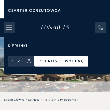
CZARTER ODRZUTOWCA
KOSZTY CZARTERU
PRYWATNE ODRZUTOWCE
KIERUNKI
POPROŚ O WYCENĘ
PL
Strona Główna
Lotniska
Port lotniczy Bozeman