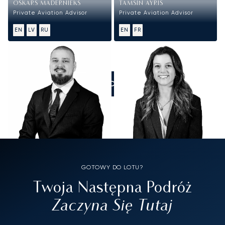
OSKARS MADERNIEKS
TAMSIN AYRIS
Private Aviation Advisor
Private Aviation Advisor
EN
LV
RU
EN
FR
ZADZWOŃCIE DO NAS
GOTOWY DO LOTU?
Twoja Następna Podróż
Zaczyna Się Tutaj