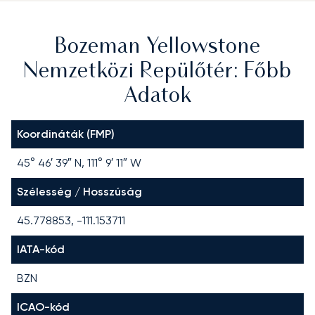
Bozeman Yellowstone
Nemzetközi Repülőtér: Főbb
Adatok
Koordináták (FMP)
45° 46′ 39″ N, 111° 9′ 11″ W
Szélesség / Hosszúság
45.778853, -111.153711
IATA-kód
BZN
ICAO-kód