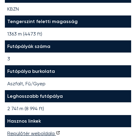
KBZN
Tengerszint feletti magasság
1363 m (4473 ft)
Futópályák száma
3
Futópálya burkolata
Aszfalt, Fű/Gyep
Leghosszabb futópálya
2 741
m (
8 994
ft)
Hasznos linkek
Repülőtér weboldala