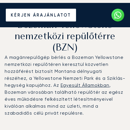
Magánrepülőgép bérlése a
KÉRJEN ÁRAJÁNLATOT
Bozeman Yellowstone
nemzetközi repülőtérre
(BZN)
A magánrepülőgép bérlés a Bozeman Yellowstone
nemzetközi repülőtéren keresztül közvetlen
hozzáférést biztosít Montana délnyugati
részéhez, a Yellowstone Nemzeti Park és a Sziklás-
hegység kapujához. Az
Egyesült Államokban
,
Bozeman városában található repülőtér az egész
éves működésre felkészített létesítményeivel
kiválóan alkalmas mind az üzleti, mind a
szabadidős célú privát repülésre.