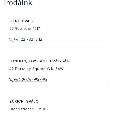
Irodáink
GENF, SVÁJC
29 Rue Lect
1217
+41 22 782 12 12
LONDON, EGYESÜLT KIRÁLYSÁG
42 Berkeley Square
W1J 5AW
+44 2074 095 095
ZÜRICH, SVÁJC
Dianastrasse 5
8002