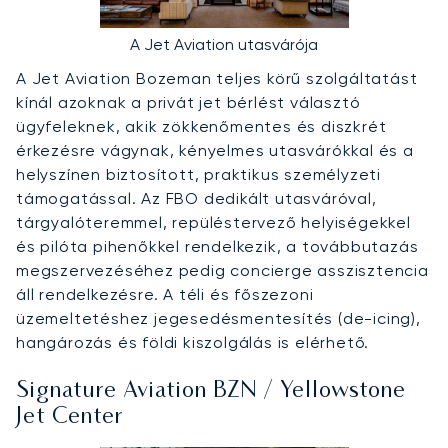
A Jet Aviation utasvárója
A Jet Aviation Bozeman teljes körű szolgáltatást
kínál azoknak a privát jet bérlést választó
ügyfeleknek, akik zökkenőmentes és diszkrét
érkezésre vágynak, kényelmes utasvárókkal és a
helyszínen biztosított, praktikus személyzeti
támogatással. Az FBO dedikált utasváróval,
tárgyalóteremmel, repüléstervező helyiségekkel
és pilóta pihenőkkel rendelkezik, a továbbutazás
megszervezéséhez pedig concierge asszisztencia
áll rendelkezésre. A téli és főszezoni
üzemeltetéshez jegesedésmentesítés (de-icing),
hangározás és földi kiszolgálás is elérhető.
Signature Aviation BZN / Yellowstone
Jet Center