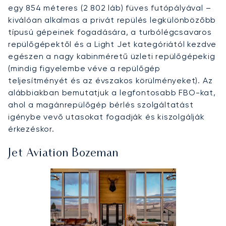
egy 854 méteres (2 802 láb) füves futópályával –
kiválóan alkalmas a privát repülés legkülönbözőbb
típusú gépeinek fogadására, a turbólégcsavaros
repülőgépektől és a Light Jet kategóriától kezdve
egészen a nagy kabinméretű üzleti repülőgépekig
(mindig figyelembe véve a repülőgép
teljesítményét és az évszakos körülményeket). Az
alábbiakban bemutatjuk a legfontosabb FBO-kat,
ahol a magánrepülőgép bérlés szolgáltatást
igénybe vevő utasokat fogadják és kiszolgálják
érkezéskor.
Jet Aviation Bozeman