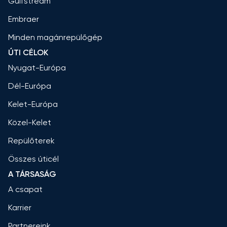
Gulfstream
Embraer
Minden magánrepülőgép
ÚTI CÉLOK
Nyugat-Európa
Dél-Európa
Kelet-Európa
Közel-Kelet
Repülőterek
Összes úticél
A TÁRSASÁG
A csapat
Karrier
Partnereink