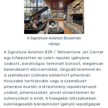
A Signature Aviation Bozeman
várója
A Signature Aviation BZN / Yellowstone Jet Center
egy kifejezetten az üzleti repülés igényeire
szabott, barátságos terminált biztosít, elegánsan
berendezett előcsarnokkal, tárgyalóteremmel és
a személyzet számára kialakított pihenővel.
Hosszabb tartózkodás vagy a személyzet
pihenése esetén a létesítmény repüléstervező
szobát, pihenőszobát, privát olvasótermet és
zuhanyzókat is kínál. A hidegebb időszakokban
különlegesebb bánásmódot igénylő repülőgépek