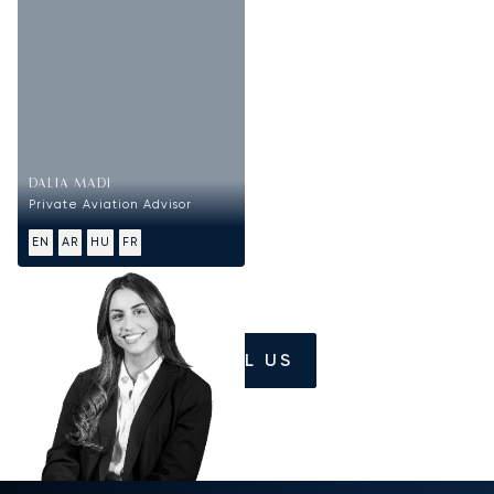
DALIA MADI
Private Aviation Advisor
EN
AR
HU
FR
CALL US