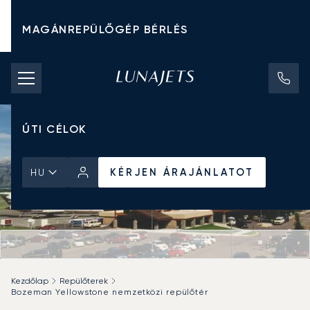
MAGÁNREPÜLŐGÉP BÉRLÉS
CHARTER ÁRAK
MAGÁNREPÜLŐGÉPEK
ÚTI CÉLOK
KÉRJEN ÁRAJÁNLATOT
HU
Kezdőlap
Repülőterek
Bozeman Yellowstone nemzetközi repülőtér