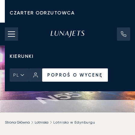
CZARTER ODRZUTOWCA
KOSZTY CZARTERU
PRYWATNE ODRZUTOWCE
KIERUNKI
POPROŚ O WYCENĘ
PL
Strona Główna
Lotniska
Lotnisko w Edynburgu