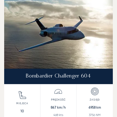
Bombardier Challenger 604
867
km/h
6958
km
10
468
kts
3756
NM