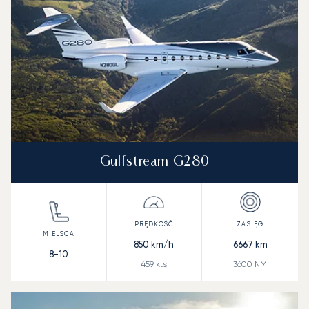
Gulfstream G280
850
km/h
6667
km
8-10
459
kts
3600
NM