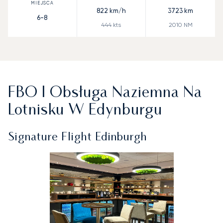
822
km/h
3723
km
6-8
444
kts
2010
NM
FBO I Obsługa Naziemna Na
Lotnisku W Edynburgu
Signature Flight Edinburgh