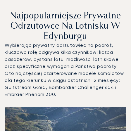
Najpopularniejsze Prywatne
Odrzutowce Na Lotnisku W
Edynburgu
Wybierając prywatny odrzutowiec na podróż,
kluczową rolę odgrywa kilka czynników: liczba
pasażerów, dystans lotu, możliwości lotniskowe
oraz specyficzne wymagania Państwa podróży.
Oto najczęściej czarterowane modele samolotów
dla tego kierunku w ciągu ostatnich 12 miesięcy:
Gulfstream G280, Bombardier Challenger 604 i
Embraer Phenom 300.
Lotnisko w Edynburgu : 3 najpopularniejsze modele statkó
Zdjęcie samolotu
Model samolotu
Miejsca
Prędkość (km/h)
Prędkość (węzły)
Zasięg (km)
Zasięg (NM)