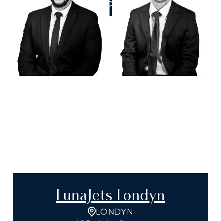
ZADZWOŃCIE DO NAS
LunaJets Londyn
LONDYN