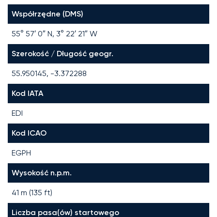
Współrzędne (DMS)
55° 57′ 0″ N, 3° 22′ 21″ W
Szerokość / Długość geogr.
55.950145, -3.372288
Kod IATA
EDI
Kod ICAO
EGPH
Wysokość n.p.m.
41 m (135 ft)
Liczba pasa(ów) startowego