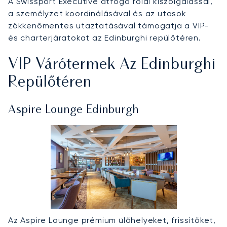
A Swissport Executive átfogó földi kiszolgálással,
a személyzet koordinálásával és az utasok
zökkenőmentes utaztatásával támogatja a VIP-
és charterjáratokat az Edinburghi repülőtéren.
VIP Várótermek Az Edinburghi
Repülőtéren
Aspire Lounge Edinburgh
Az Aspire Lounge prémium ülőhelyeket, frissítőket,