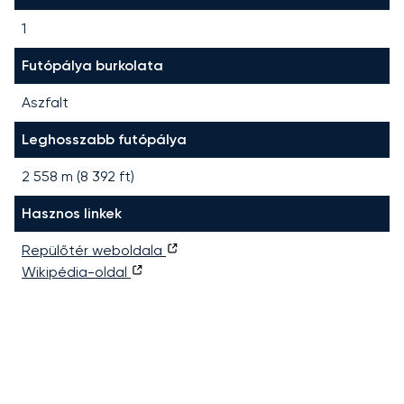
1
Futópálya burkolata
Aszfalt
Leghosszabb futópálya
2 558
m (
8 392
ft)
Hasznos linkek
Repülőtér weboldala
Wikipédia-oldal