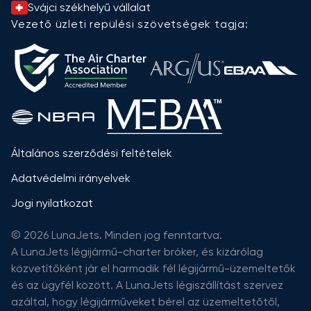
Svájci székhelyű vállalat
Vezető üzleti repülési szövetségek tagja:
Általános szerződési feltételek
Adatvédelmi irányelvek
Jogi nyilatkozat
© 2026 LunaJets. Minden jog fenntartva.
A LunaJets légijármű-charter bróker, és kizárólag
közvetítőként jár el harmadik fél légijármű-üzemeltetők
és az ügyfél között. A LunaJets légiszállítást szervez
azáltal, hogy légijárműveket bérel az üzemeltetőtől,