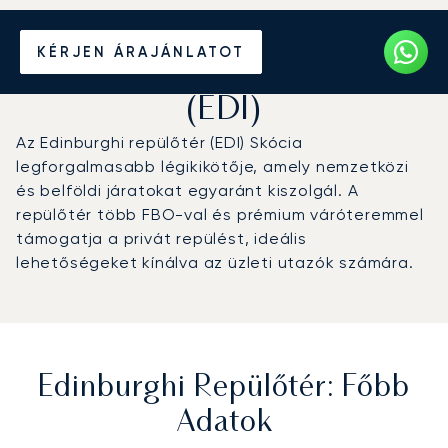
Magánrepülőgép bérlése
KÉRJEN ÁRAJÁNLATOT
az Edinburghi repülőtérre
(EDI)
Az Edinburghi repülőtér (EDI) Skócia
legforgalmasabb légikikötője, amely nemzetközi
és belföldi járatokat egyaránt kiszolgál. A
repülőtér több FBO-val és prémium váróteremmel
támogatja a privát repülést, ideális
lehetőségeket kínálva az üzleti utazók számára.
Edinburghi Repülőtér: Főbb
Adatok