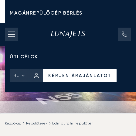
MAGÁNREPÜLŐGÉP BÉRLÉS
CHARTER ÁRAK
MAGÁNREPÜLŐGÉPEK
ÚTI CÉLOK
KÉRJEN ÁRAJÁNLATOT
HU
Kezdőlap
Repülőterek
Edinburghi repülőtér