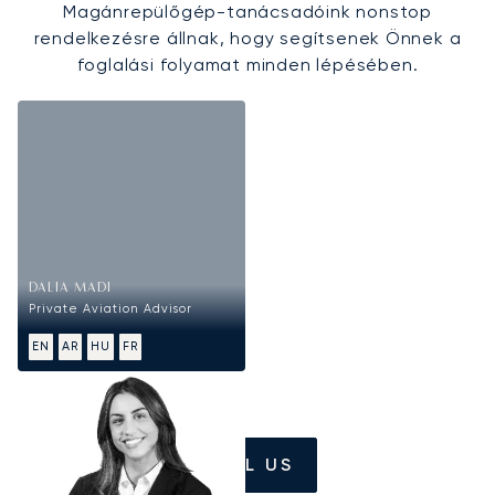
Magánrepülőgép-tanácsadóink nonstop
rendelkezésre állnak, hogy segítsenek Önnek a
foglalási folyamat minden lépésében.
DALIA MADI
Private Aviation Advisor
EN
AR
HU
FR
CALL US