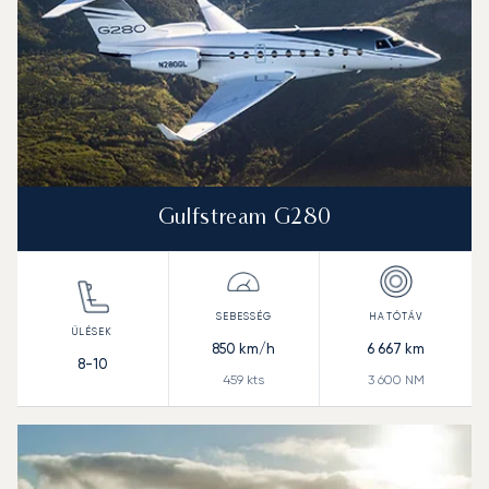
Gulfstream G280
850
km/h
6 667
km
8-10
459
kts
3 600
NM