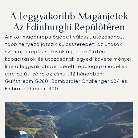
A Leggyakoribb Magánjetek
Az Edinburghi Repülőtéren
Amikor magánrepülőgépet választ utazásához,
több tényező játszik kulcsszerepet: az utasok
száma, a repülési távolság, a repülőtéri
kapacitások és utazásának egyedi követelményei.
Íme a leggyakrabban bérelt repülőgép-modellek
erre az úti célra az elmúlt 12 hónapban:
Gulfstream G280, Bombardier Challenger 604 és
Embraer Phenom 300.
Edinburghi repülőtér : A 3 legtöbbet repült repülőgép-tí
Repülőgép fotója
Repülőgép-típus
Ülőhelyek
Sebesség (km/h)
Sebesség (csomó)
Hatótávolság (km)
Hatótávolság (NM)