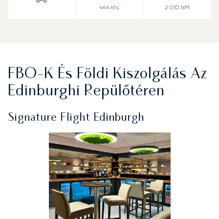
6-8
444
kts
2 010
NM
FBO-K És Földi Kiszolgálás Az
Edinburghi Repülőtéren
Signature Flight Edinburgh