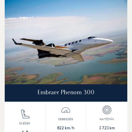
Embraer Phenom 300
822
km/h
3 723
km