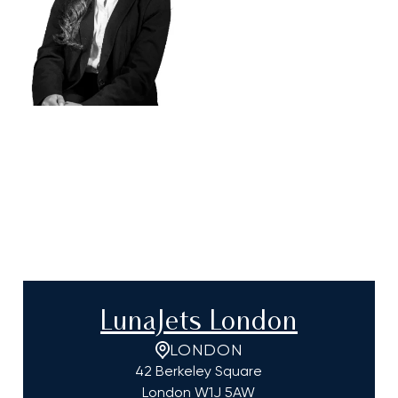
LunaJets London
LONDON
42 Berkeley Square
London
W1J 5AW