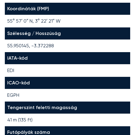
Koordináták (FMP)
55° 57′ 0″ N, 3° 22′ 21″ W
Szélesség / Hosszúság
55.950145, -3.372288
IATA-kód
EDI
ICAO-kód
EGPH
Tengerszint feletti magasság
41 m (135 ft)
Futópályák száma