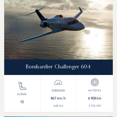
Bombardier Challenger 604
867
km/h
6 958
km
10
468
kts
3 756
NM