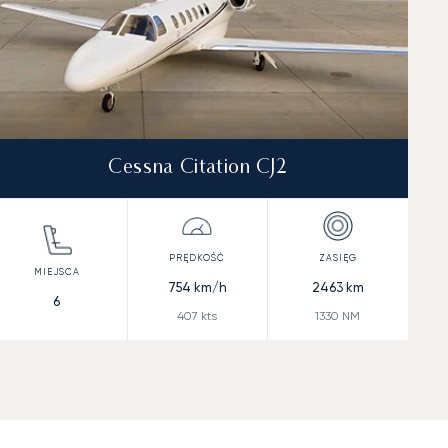
Cessna Citation CJ2
754
km/h
2463
km
6
407
kts
1330
NM