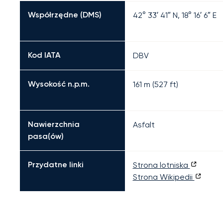
Współrzędne (DMS)
42° 33′ 41″ N, 18° 16′ 6″ E
Kod IATA
DBV
Wysokość n.p.m.
161 m (527 ft)
Nawierzchnia
Asfalt
pasa(ów)
Przydatne linki
Strona lotniska
Strona Wikipedii