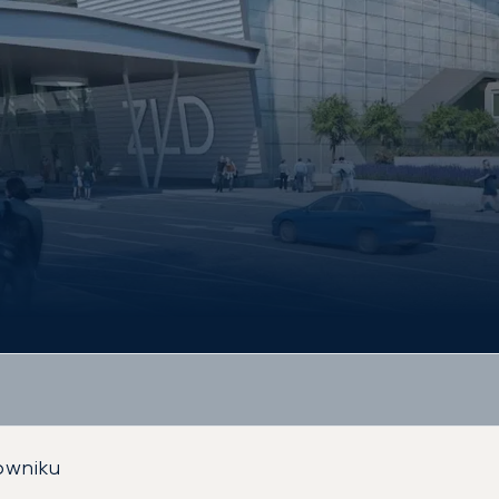
owniku