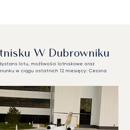
otnisku W Dubrowniku
ystans lotu, możliwości lotniskowe oraz
runku w ciągu ostatnich 12 miesięcy: Cessna
 roku