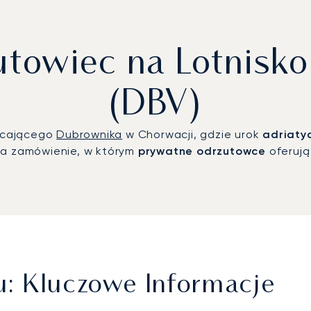
utowiec na Lotnisk
(DBV)
ycającego
Dubrownika
w Chorwacji, gdzie urok
adriaty
na zamówienie, w którym
prywatne odrzutowce
oferują
: Kluczowe Informacje