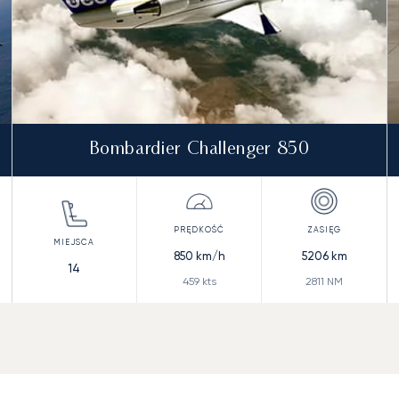
Bombardier Challenger 850
850
km/h
5206
km
14
459
kts
2811
NM