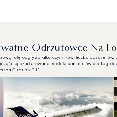
rywatne Odrzutowce Na L
ową rolę odgrywa kilka czynników: liczba pasażerów, d
częściej czarterowane modele samolotów dla tego kie
essna Citation CJ2.
atków powietrznych według liczby operacji lotniczych w 2025