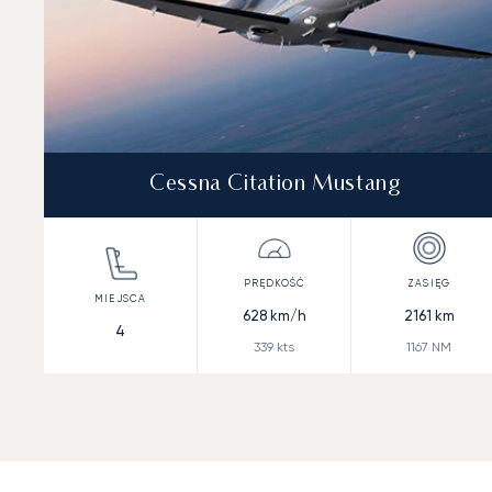
Cessna Citation Mustang
628
km/h
2161
km
4
339
kts
1167
NM