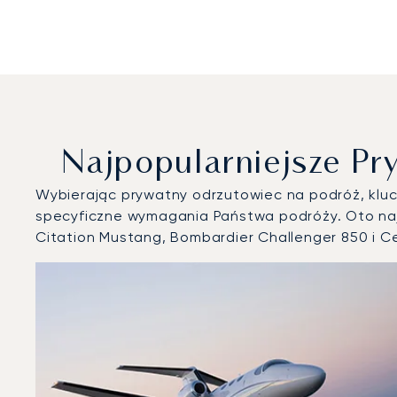
Najpopularniejsze P
Wybierając prywatny odrzutowiec na podróż, klucz
specyficzne wymagania Państwa podróży. Oto naj
Citation Mustang, Bombardier Challenger 850 i C
Lotnisko w Dubrowniku : 3 najpopularniejsze modele st
Zdjęcie samolotu
Model samolotu
Miejsca
Prędkość (km/h)
Prędkość (węzły)
Zasięg (km)
Zasięg (NM)