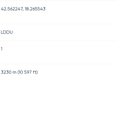
42.562247, 18.265543
LDDU
1
3230
m (
10 597
ft)