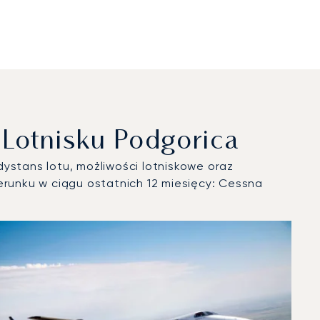
Lotnisku Podgorica
ystans lotu, możliwości lotniskowe oraz
runku w ciągu ostatnich 12 miesięcy: Cessna
u