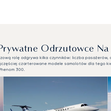
 Prywatne Odrzutowce Na 
ową rolę odgrywa kilka czynników: liczba pasażerów, d
częściej czarterowane modele samolotów dla tego kie
 Phenom 300.
ów powietrznych według liczby operacji lotniczych w 2025 rok