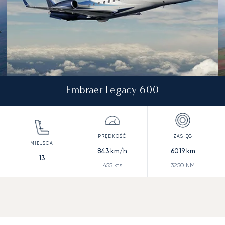
Embraer Legacy 600
843
km/h
6019
km
13
455
kts
3250
NM