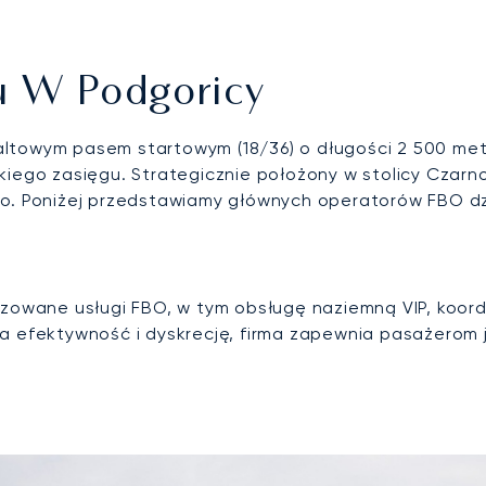
u W Podgoricy
altowym pasem startowym (18/36) o długości 2 500 met
kiego zasięgu. Strategicznie położony w stolicy Czar
go. Poniżej przedstawiamy głównych operatorów FBO dzi
lizowane usługi FBO, w tym obsługę naziemną VIP, koo
 na efektywność i dyskrecję, firma zapewnia pasażero