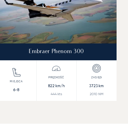
Embraer Phenom 300
822
km/h
3723
km
6-8
444
kts
2010
NM