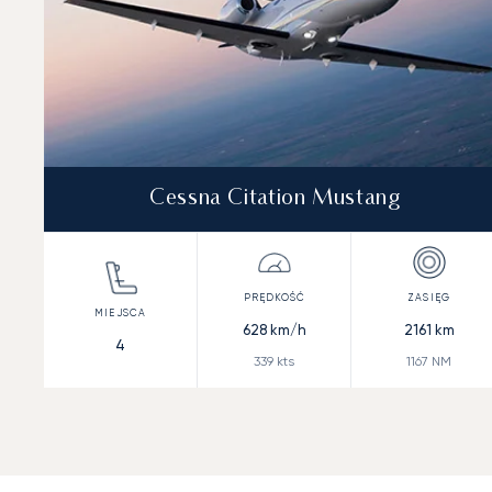
Cessna Citation Mustang
628
km/h
2161
km
4
339
kts
1167
NM