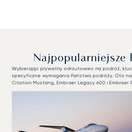
Najpopularniejsze
Wybierając prywatny odrzutowiec na podróż, klucz
specyficzne wymagania Państwa podróży. Oto naj
Citation Mustang, Embraer Legacy 600 i Embraer
Lotnisko Podgorica : 3 najpopularniejsze modele statk
Zdjęcie samolotu
Model samolotu
Miejsca
Prędkość (km/h)
Prędkość (węzły)
Zasięg (km)
Zasięg (NM)