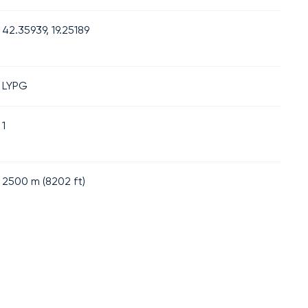
42.35939, 19.25189
LYPG
1
2500
m (
8202
ft)