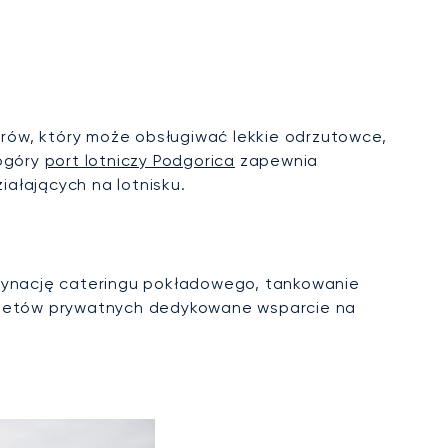
rów, który może obsługiwać lekkie odrzutowce,
nogóry
port lotniczy Podgorica
zapewnia
ałających na lotnisku.
rdynację cateringu pokładowego, tankowanie
m jetów prywatnych dedykowane wsparcie na