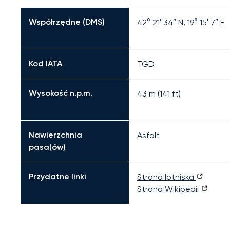
Współrzędne (DMS)
42° 21′ 34″ N, 19° 15′ 7″ E
Kod IATA
TGD
Wysokość n.p.m.
43 m (141 ft)
Nawierzchnia
Asfalt
pasa(ów)
Przydatne linki
Strona lotniska
Strona Wikipedii