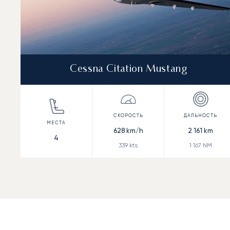
Cessna Citation Mustang
628
km/h
2 161
km
4
339
kts
1 167
NM