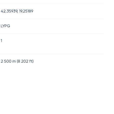
42.35939, 19.25189
LYPG
1
2 500
m (
8 202
ft)