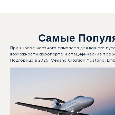
Самые Популя
При выборе частного самолёта для вашего пут
возможности аэропорта и специфические треб
Подгорица в 2025: Cessna Citation Mustang, Em
Аэропорт Подгорица : 3 наиболее востребованные м
Фото воздушного судна
Модель воздушного судна
Скорость (км/ч)
Скорость (узлы)
Дальность (NM)