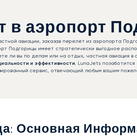
 в аэропорт По
тной авиации, заказав перелёт из аэропорта Подгор
рт Подгорицы имеет стратегически выгодное распо
е ли вы по делам или на отдых, частная авиация в
циальности и эффективности
. LunaJets позаботится
зированный сервис, отвечающий любым вашим пожел
ца: Основная Инфор