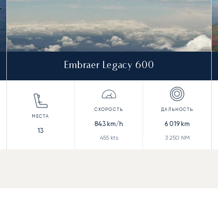
Embraer Legacy 600
843
km/h
6 019
km
13
455
kts
3 250
NM