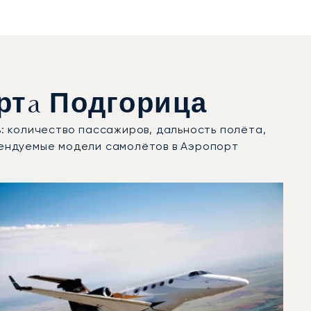
ртa Подгорица
: количество пассажиров, дальность полёта,
рендуемые модели самолётов в Аэропорт
25 году