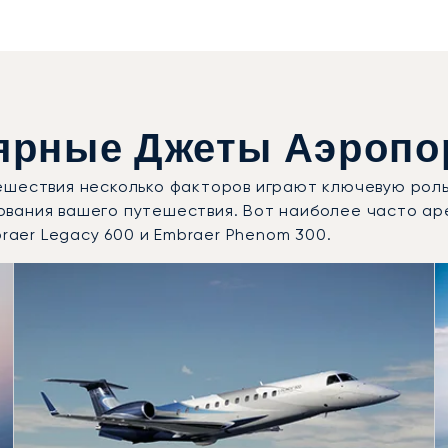
рные Джеты Аэропо
ешествия несколько факторов играют ключевую роль
ования вашего путешествия. Вот наиболее часто а
braer Legacy 600 и Embraer Phenom 300.
одели воздушных судов по числу полётных движений в 20
Места
Дальность (км)