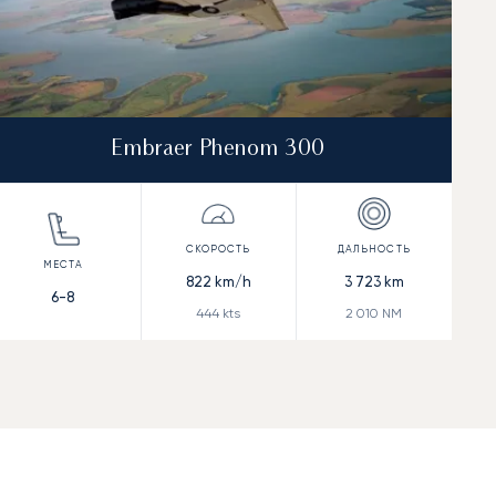
Embraer Phenom 300
822
km/h
3 723
km
6-8
444
kts
2 010
NM