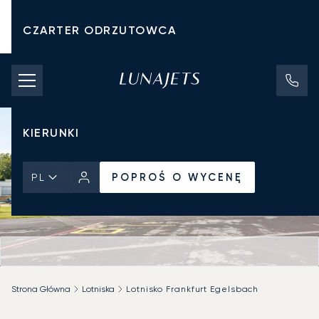
CZARTER ODRZUTOWCA
KOSZTY CZARTERU
PRYWATNE ODRZUTOWCE
KIERUNKI
POPROŚ O WYCENĘ
PL
Strona Główna
Lotniska
Lotnisko Frankfurt Egelsbach