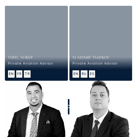
TUNÇ SOKER
VLADIMIR TSARKOV
Private Aviation Advisor
Private Aviation Advisor
EN
FR
TR
EN
RU
ES
ZADZWOŃCIE DO NAS