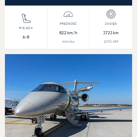
822
km/h
3723
km
6-8
444
kts
2010
NM