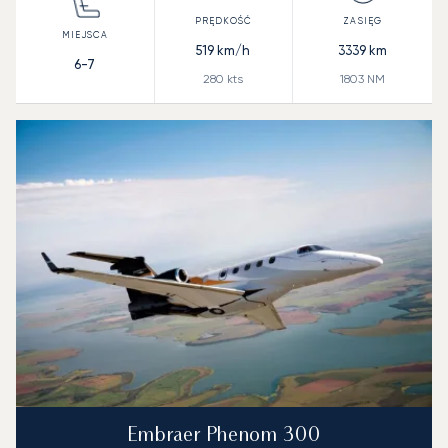
519
km/h
3339
km
6-7
280
kts
1803
NM
Embraer Phenom 300