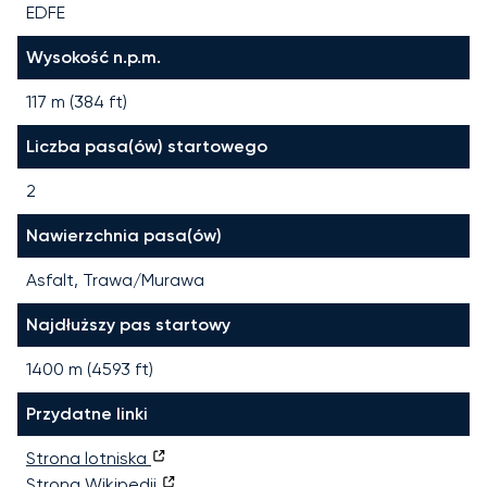
EDFE
Wysokość n.p.m.
117 m (384 ft)
Liczba pasa(ów) startowego
2
Nawierzchnia pasa(ów)
Asfalt, Trawa/Murawa
Najdłuższy pas startowy
1400
m (
4593
ft)
Przydatne linki
Strona lotniska
Strona Wikipedii