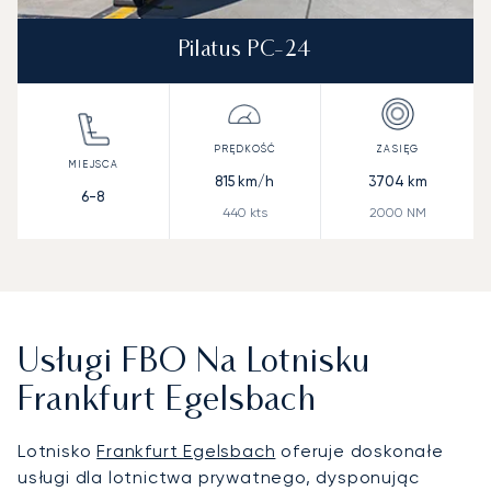
Pilatus PC-24
815
km/h
3704
km
6-8
440
kts
2000
NM
Usługi FBO Na Lotnisku
Frankfurt Egelsbach
Lotnisko
Frankfurt Egelsbach
oferuje doskonałe
usługi dla lotnictwa prywatnego, dysponując