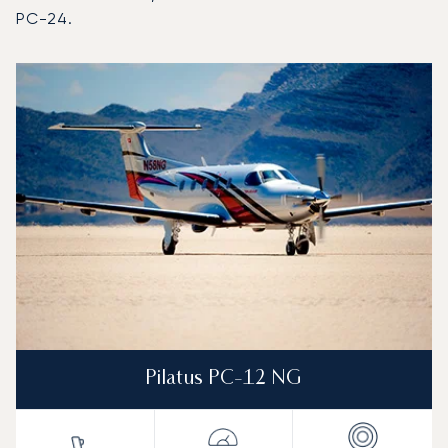
PC-24.
Lotnisko Frankfurt Egelsbach : 3 najpopularniejsze modele
Zdjęcie samolotu
Model samolotu
Miejsca
Prędkość (km/h)
Prędkość (węzły)
Zasięg (km)
Zasięg (NM)
Pilatus PC-12 NG