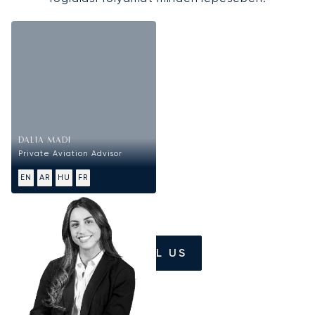
DALIA MADI
Private Aviation Advisor
EN
AR
HU
FR
CALL US