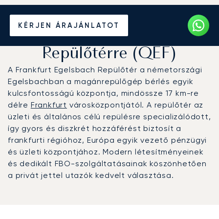
Magánrepülőgép bérlése a
KÉRJEN ÁRAJÁNLATOT
Frankfurt Egelsbach
Repülőtérre (QEF)
A Frankfurt Egelsbach Repülőtér a németországi
Egelsbachban a magánrepülőgép bérlés egyik
kulcsfontosságú központja, mindössze 17 km-re
délre
Frankfurt
városközpontjától. A repülőtér az
üzleti és általános célú repülésre specializálódott,
így gyors és diszkrét hozzáférést biztosít a
frankfurti régióhoz, Európa egyik vezető pénzügyi
és üzleti központjához. Modern létesítményeinek
és dedikált FBO-szolgáltatásainak köszönhetően
a privát jettel utazók kedvelt választása.