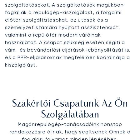
szolgáltatásokat. A szolgáltatások magukban
foglalják a repülőgép-kiszolgálást, a forgalmi
előtéri szolgáltatásokat, az utasok és a
személyzet számára nyújtott asszisztenciát,
valamint a repülőtér modern váróinak
használatát. A csapat szükség esetén segíti a
vám- és bevándorlási eljárások lebonyolítását is,
és a PPR-eljárásoknak megfelelően koordinálja a
kiszolgálást.
Szakértői Csapatunk Az Ön
Szolgálatában
Magánrepülőgép-tanácsadóink nonstop
rendelkezésre állnak, hogy segítsenek Önnek a
foglalási folyamat minden lépésében.