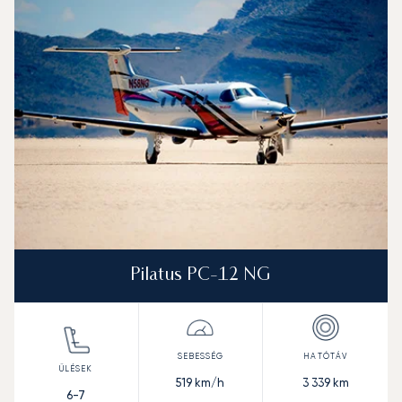
Repülőgép fotója
Repülőgép-típus
Ülőhelyek
Sebesség (km/h)
Sebesség (csomó)
Hatótávolság (km)
Hatótávolság (NM)
Pilatus PC-12 NG
519
km/h
3 339
km
6-7