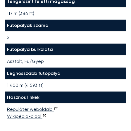
Tengerszint feletti magasság
117 m (384 ft)
Futópályák száma
2
Futópálya burkolata
Aszfalt, Fű/Gyep
Leghosszabb futópálya
1 400
m (
4 593
ft)
Hasznos linkek
Repülőtér weboldala
Wikipédia-oldal