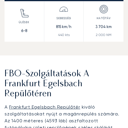
815
km/h
3 704
km
6-8
440
kts
2 000
NM
FBO-Szolgáltatások A
Frankfurt Egelsbach
Repülőtéren
A
Frankfurt Egelsbach Repülőtér
kiváló
szolgáltatásokat nyújt a magánrepülés számára.
Az 1400 méteres (4593 láb) aszfaltozott
futópályája üzleti repülőgépek széles skáláját