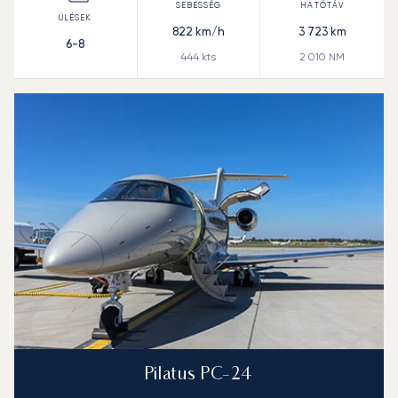
822
km/h
3 723
km
6-8
444
kts
2 010
NM
Pilatus PC-24