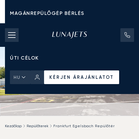
MAGÁNREPÜLŐGÉP BÉRLÉS
CHARTER ÁRAK
MAGÁNREPÜLŐGÉPEK
ÚTI CÉLOK
KÉRJEN ÁRAJÁNLATOT
HU
Kezdőlap
Repülőterek
Frankfurt Egelsbach Repülőtér