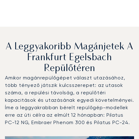
A Leggyakoribb Magánjetek A
Frankfurt Egelsbach
Repülőtéren
Amikor magánrepülőgépet választ utazásához,
több tényező játszik kulcsszerepet: az utasok
száma, a repülési távolság, a repülőtéri
kapacitások és utazásának egyedi követelményei.
Íme a leggyakrabban bérelt repülőgép-modellek
erre az úti célra az elmúlt 12 hónapban: Pilatus
PC-12 NG, Embraer Phenom 300 és Pilatus PC-24.
Frankfurt Egelsbach Repülőtér : A 3 legtöbbet repült rep