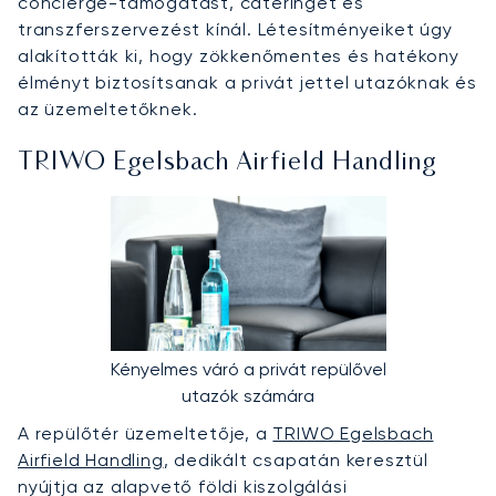
concierge-támogatást, cateringet és
transzferszervezést kínál. Létesítményeiket úgy
alakították ki, hogy zökkenőmentes és hatékony
élményt biztosítsanak a privát jettel utazóknak és
az üzemeltetőknek.
TRIWO Egelsbach Airfield Handling
Kényelmes váró a privát repülővel
utazók számára
A repülőtér üzemeltetője, a
TRIWO Egelsbach
Airfield Handling
, dedikált csapatán keresztül
nyújtja az alapvető földi kiszolgálási