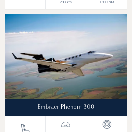
280
kts
1 803
NM
Embraer Phenom 300