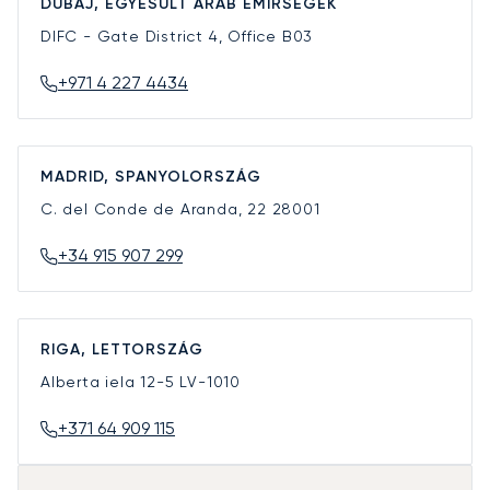
DUBAJ, EGYESÜLT ARAB EMÍRSÉGEK
DIFC - Gate District 4, Office B03
+971 4 227 4434
MADRID, SPANYOLORSZÁG
C. del Conde de Aranda, 22
28001
+34 915 907 299
RIGA, LETTORSZÁG
Alberta iela 12-5
LV-1010
+371 64 909 115