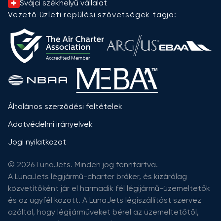
Svájci székhelyű vállalat
Vezető üzleti repülési szövetségek tagja:
Általános szerződési feltételek
Adatvédelmi irányelvek
Jogi nyilatkozat
© 2026 LunaJets. Minden jog fenntartva.
A LunaJets légijármű-charter bróker, és kizárólag
közvetítőként jár el harmadik fél légijármű-üzemeltetők
és az ügyfél között. A LunaJets légiszállítást szervez
azáltal, hogy légijárműveket bérel az üzemeltetőtől,