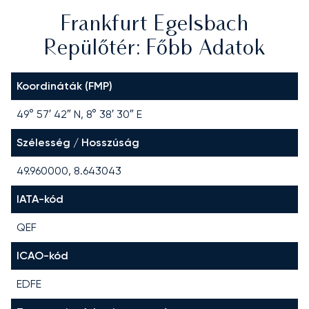
Frankfurt Egelsbach
Repülőtér: Főbb Adatok
Koordináták (FMP)
49° 57′ 42″ N, 8° 38′ 30″ E
Szélesség / Hosszúság
49.960000, 8.643043
IATA-kód
QEF
ICAO-kód
EDFE