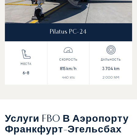
Pilatus PC-24
815
km/h
3 704
km
6-8
440
kts
2 000
NM
Услуги FBO В Аэропорту
Франкфурт-Эгельсбах