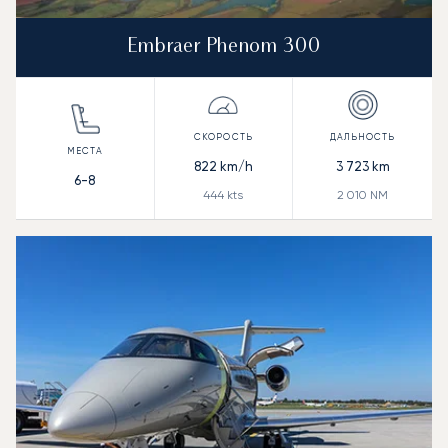
Embraer Phenom 300
822
km/h
3 723
km
6-8
444
kts
2 010
NM