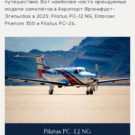
путешествия. Вот наиболее часто арендуемые
модели самолётов в Аэропорт Франкфурт-
Эгельсбах в 2025: Pilatus PC-12 NG, Embraer
Phenom 300 и Pilatus PC-24.
Аэропорт Франкфурт-Эгельсбах : 3 наиболее востребов
Фото воздушного судна
Модель воздушного судна
Скорость (км/ч)
Скорость (узлы)
Дал
Дальность (NM)
Pilatus PC-12 NG