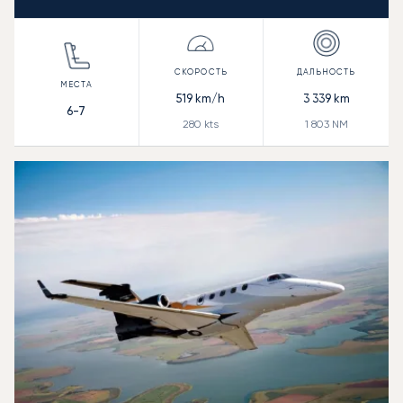
519
km/h
3 339
km
6-7
280
kts
1 803
NM