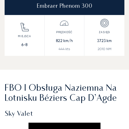
Embraer Phenom 300
822
km/h
3723
km
6-8
444
kts
2010
NM
FBO I Obsługa Naziemna Na
Lotnisku Béziers Cap D’Agde
Sky Valet