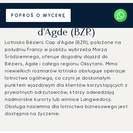
Prywatny odrzutowiec na
POPROŚ O WYCENĘ
Lotnisko Béziers Cap
d'Agde (BZR)
Lotnisko Béziers Cap d'Agde (BZR), położone na
południu Francji w pobliżu wybrzeża Morza
Śródziemnego, oferuje dogodny dojazd do
Béziers, Agde i całego regionu Oksytanii. Mimo
niewielkich rozmiarów lotnisko obsługuje operacje
lotnictwa ogólnego, co czyni je doskonałym
punktem wjazdowym dla klientów korzystających z
prywatnych odrzutowców, którzy odwiedzają
nadmorskie kurorty lub winnice Langwedocji.
Obsługa naziemna dla lotnictwa biznesowego jest
dostępna na życzenie.