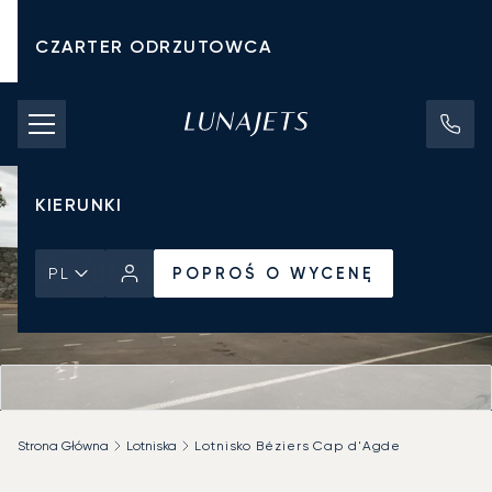
CZARTER ODRZUTOWCA
KOSZTY CZARTERU
PRYWATNE ODRZUTOWCE
KIERUNKI
POPROŚ O WYCENĘ
PL
Strona Główna
Lotniska
Lotnisko Béziers Cap d'Agde