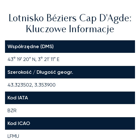
Lotnisko Béziers Cap D'Agde:
Kluczowe Informacje
Współrzędne (DMS)
43° 19′ 20″ N, 3° 21′ 11″ E
Szerokość / Długość geogr.
43.323502, 3.353900
Kod IATA
BZR
Kod ICAO
LFMU