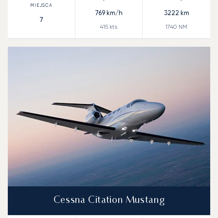
769
km/h
3222
km
7
415
kts
1740
NM
Cessna Citation Mustang