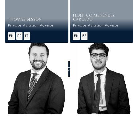
FEDERICO MENÉNDEZ
THOMAS BESSON
CARCEDO
Private Aviation Advisor
Private Aviation Advisor
EN
FR
IT
EN
ES
ZADZWOŃCIE DO NAS