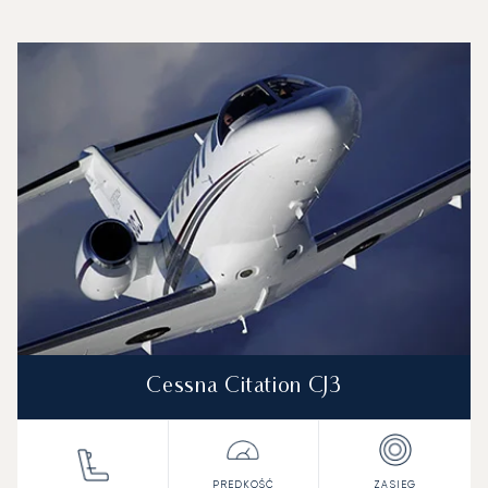
Lotnisko Béziers Cap d'Agde : 3 najpopularniejsze modele
Zdjęcie samolotu
Model samolotu
Miejsca
Prędkość (km/h)
Prędkość (węzły)
Zasięg (km)
Zasięg (NM)
Cessna Citation CJ3