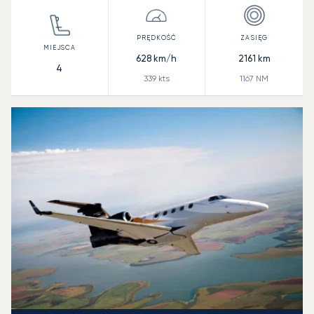
628
km/h
2161
km
4
339
kts
1167
NM