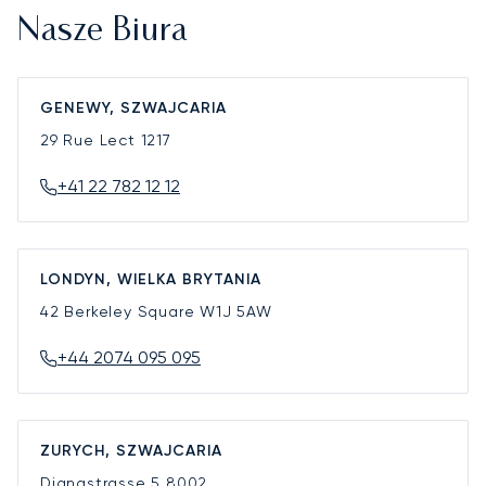
Nasze Biura
GENEWY, SZWAJCARIA
29 Rue Lect
1217
+41 22 782 12 12
LONDYN, WIELKA BRYTANIA
42 Berkeley Square
W1J 5AW
+44 2074 095 095
ZURYCH, SZWAJCARIA
Dianastrasse 5
8002