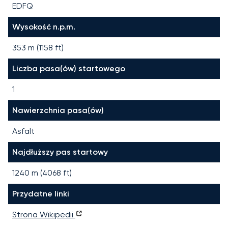
EDFQ
Wysokość n.p.m.
353 m (1158 ft)
Liczba pasa(ów) startowego
1
Nawierzchnia pasa(ów)
Asfalt
Najdłuższy pas startowy
1240
m (
4068
ft)
Przydatne linki
Strona Wikipedii