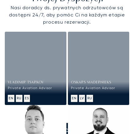
Nasi doradcy ds. prywatnych odrzutowców są
dostępni 24/7, aby pomóc Ci na każdym etapie
procesu rezerwacji.
VLADIMIR TSARKOV
OSKARS MADERNIEKS
Private Aviation Advisor
Private Aviation Advisor
EN
RU
ES
EN
LV
RU
ZADZWOŃCIE DO NAS