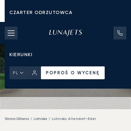
CZARTER ODRZUTOWCA
KOSZTY CZARTERU
PRYWATNE ODRZUTOWCE
KIERUNKI
POPROŚ O WYCENĘ
PL
Strona Główna
Lotniska
Lotnisko Allendorf-Eder