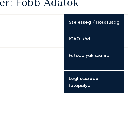
ér: Főbb Adatok
Szélesség / Hosszúság
ICAO-kód
Futópályák száma
Leghosszabb
futópálya