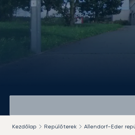
Kezdőlap
Repülőterek
Allendorf-Eder rep