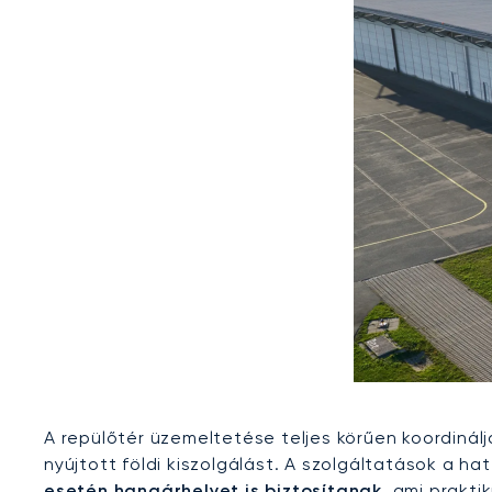
A repülőtér üzemeltetése teljes körűen koordinálj
nyújtott földi kiszolgálást. A szolgáltatások a h
esetén hangárhelyet is biztosítanak
, ami prakti