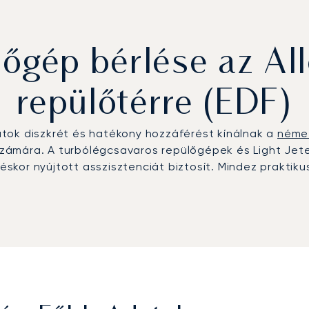
gép bérlése az Al
repülőtérre (EDF)
áratok diszkrét és hatékony hozzáférést kínálnak a
néme
s számára. A turbólégcsavaros repülőgépek és Light Jet
skor nyújtott asszisztenciát biztosít. Mindez prakti