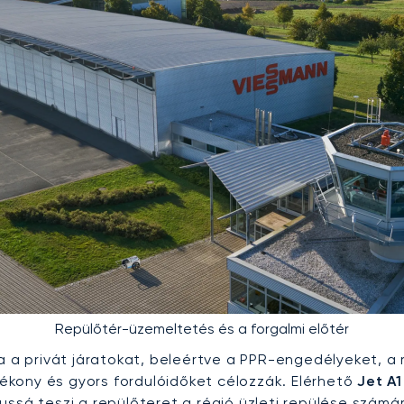
Repülőtér-üzemeltetés és a forgalmi előtér
a a privát járatokat, beleértve a PPR-engedélyeket, a 
atékony és gyors fordulóidőket célozzák. Elérhető
Jet A
kussá teszi a repülőteret a régió üzleti repülése számá