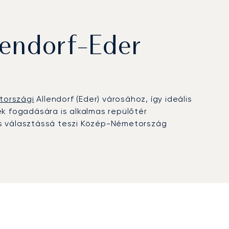
lendorf-Eder
tországi
Allendorf (Eder) városához, így ideális
ek fogadására is alkalmas repülőtér
kus választássá teszi Közép-Németország