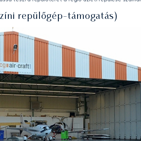
íni repülőgép-támogatás)