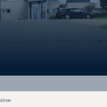
ülőtér