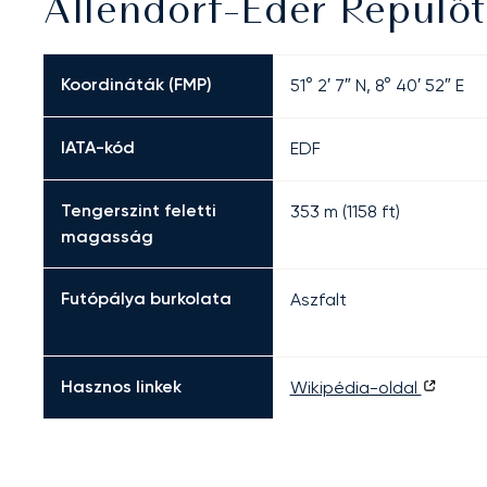
Allendorf-Eder Repülőt
Koordináták (FMP)
51° 2′ 7″ N, 8° 40′ 52″ E
IATA-kód
EDF
Tengerszint feletti
353 m (1158 ft)
magasság
Futópálya burkolata
Aszfalt
Hasznos linkek
Wikipédia-oldal