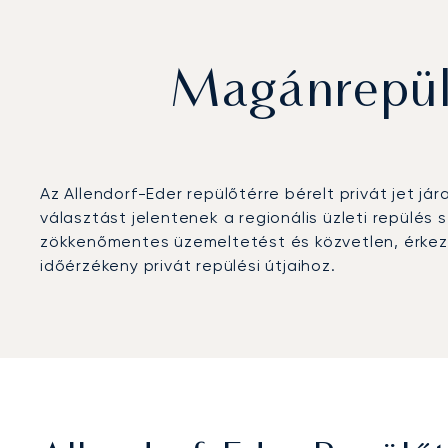
Magánrepülő
Az Allendorf-Eder repülőtérre bérelt privát jet j
választást jelentenek a regionális üzleti repülé
zökkenőmentes üzemeltetést és közvetlen, érkezé
időérzékeny privát repülési útjaihoz.