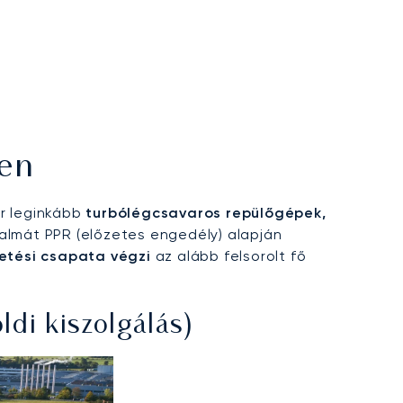
ren
ér leginkább
turbólégcsavaros repülőgépek,
almát PPR (előzetes engedély) alapján
tetési csapata végzi
az alább felsorolt fő
di kiszolgálás)