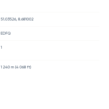
51.03526, 8.681002
EDFQ
1
1 240
m (
4 068
ft)