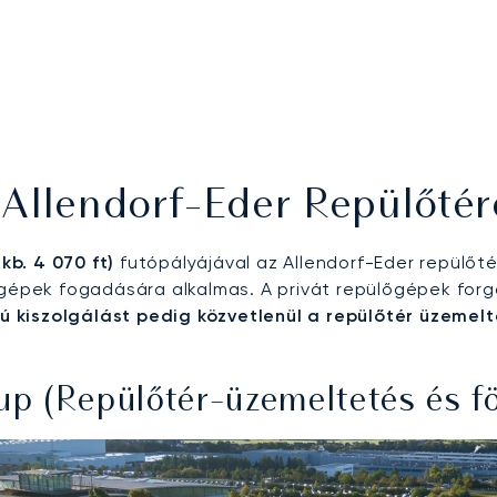
 Allendorf-Eder Repülőté
kb. 4 070 ft)
futópályájával az Allendorf-Eder repülőt
gépek fogadására alkalmas. A privát repülőgépek forg
sú kiszolgálást pedig közvetlenül a repülőtér üzemel
 (Repülőtér-üzemeltetés és föl