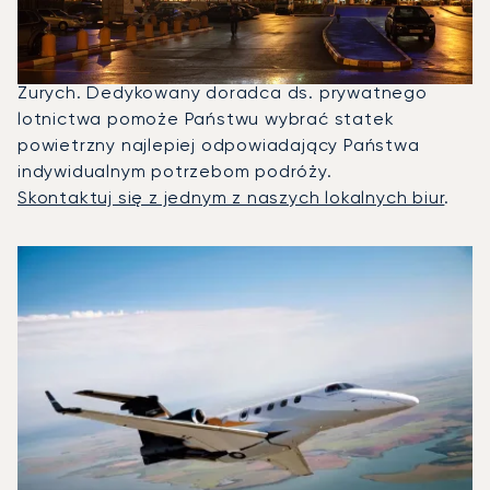
W 2025 roku Phenom 300, Falcon 2000LX i
Challenger 605 były najczęściej wykorzystywanymi
prywatnymi odrzutowcami na trasie Moskwa —
Zurych. Dedykowany doradca ds. prywatnego
lotnictwa pomoże Państwu wybrać statek
powietrzny najlepiej odpowiadający Państwa
indywidualnym potrzebom podróży.
Skontaktuj się z jednym z naszych lokalnych biur
.
3 najpopularniejsze modele samolotów według liczby opera
Zdjęcie samolotu
Model samolotu
Miejsca
Prędkość (km/h)
Prędkość (węzły)
Zasięg (km)
Zasięg (NM)