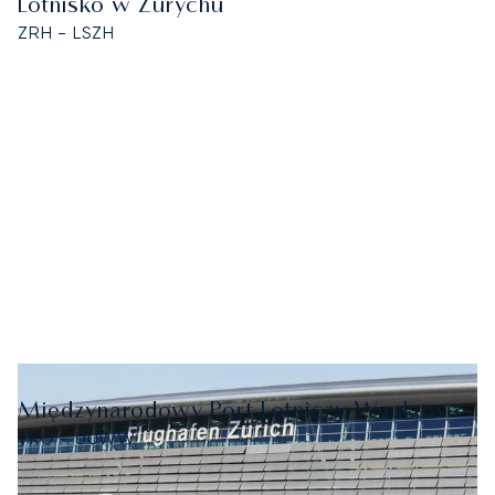
Lotnisko w Zurychu
ZRH - LSZH
Międzynarodowy Port Lotniczy Wnukowo
VKO - UUWW