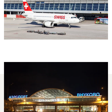
Jakie Typy Samolotów Mogę
Wyczarterować, Aby Polecieć
Między Zurychem A Moskwą?