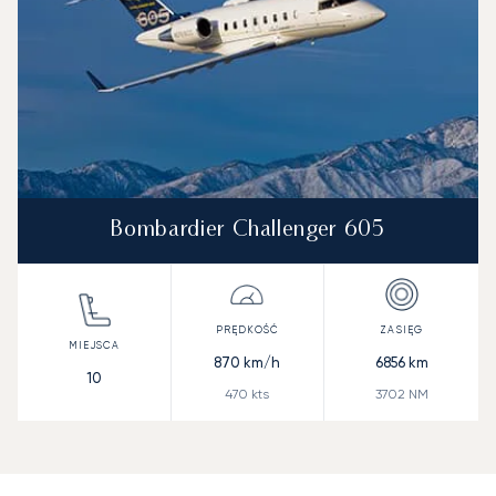
Bombardier Challenger 605
870
km/h
6856
km
10
470
kts
3702
NM