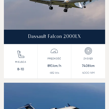
Dassault Falcon 2000LX
893
km/h
7408
km
8-10
482
kts
4000
NM