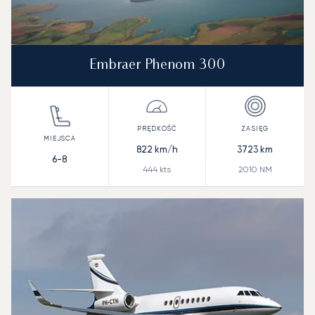
Embraer Phenom 300
822
km/h
3723
km
6-8
444
kts
2010
NM