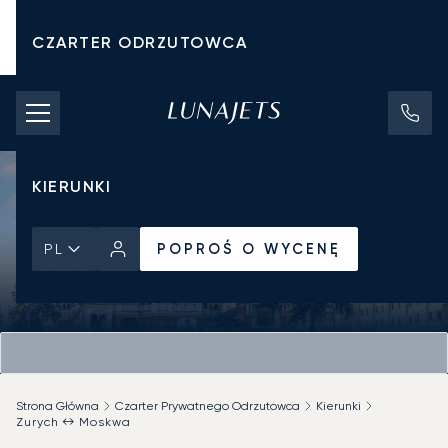
CZARTER ODRZUTOWCA
KOSZTY CZARTERU
PRYWATNE ODRZUTOWCE
KIERUNKI
POPROŚ O WYCENĘ
PL
Strona Główna
Czarter Prywatnego Odrzutowca
Kierunki
Zurych ↔ Moskwa