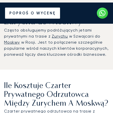
Wynajmij jet prywatny z
POPROŚ O WYCENĘ
Zurychu do Moskwy
Często obsługujemy podróżujących jetami
prywatnymi na trasie z
Zurychu
w Szwajcarii do
Moskwy
w Rosji. Jest to połączenie szczególnie
popularne wśród naszych klientów korporacyjnych,
ponieważ łączy dwa kluczowe ośrodki biznesowe.
Ile Kosztuje Czarter
Prywatnego Odrzutowca
Między Zurychem A Moskwą?
Czarter prywatnego odrzutowca na trasie z