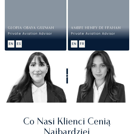
GLORIA OBAYA GUZMAN
AMBRE HENRY DE FRAHAN
Private Aviation Advisor
Private Aviation Advisor
EN
ES
EN
FR
ZADZWOŃCIE DO NAS
Co Nasi Klienci Cenią
Najbardziej