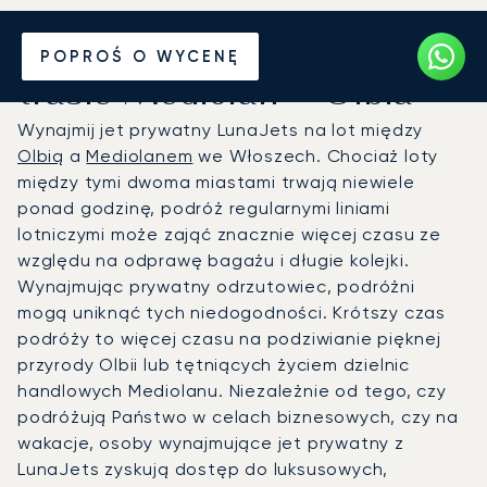
Wynajmij jet prywatny na
POPROŚ O WYCENĘ
trasie Mediolan – Olbia
Wynajmij jet prywatny LunaJets na lot między
Olbią
a
Mediolanem
we Włoszech. Chociaż loty
między tymi dwoma miastami trwają niewiele
ponad godzinę, podróż regularnymi liniami
lotniczymi może zająć znacznie więcej czasu ze
względu na odprawę bagażu i długie kolejki.
Wynajmując prywatny odrzutowiec, podróżni
mogą uniknąć tych niedogodności. Krótszy czas
podróży to więcej czasu na podziwianie pięknej
przyrody Olbii lub tętniących życiem dzielnic
handlowych Mediolanu. Niezależnie od tego, czy
podróżują Państwo w celach biznesowych, czy na
wakacje, osoby wynajmujące jet prywatny z
LunaJets zyskują dostęp do luksusowych,