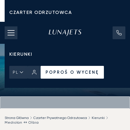
CZARTER ODRZUTOWCA
KOSZTY CZARTERU
PRYWATNE ODRZUTOWCE
KIERUNKI
POPROŚ O WYCENĘ
PL
Strona Główna
Czarter Prywatnego Odrzutowca
Kierunki
Mediolan ↔ Olbia