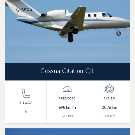
Cessna Citation CJ1
698
km/h
2076
km
5
377
kts
1121
NM