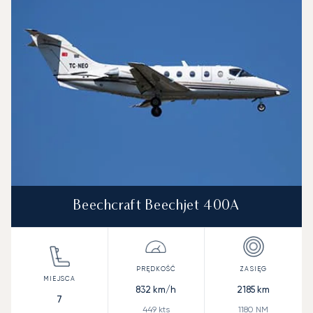
Beechcraft Beechjet 400A
832
km/h
2185
km
7
449
kts
1180
NM