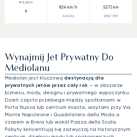
824
km/h
5273
km
9
445
kts
2847
NM
Wynajmij Jet Prywatny Do
Mediolanu
Mediolan jest kluczową
destynacją dla
prywatnych jetów przez cały rok
— w obszarze
biznesu, mody, designu i prywatnego wypoczynku.
Dzień często przebiega między spotkaniami w
Porta Nuova lub centrum miasta, wizytami przy Via
Monte Napoleone i Quadrilatero della Moda a
czasem w Brera lub wokół Piazza della Scala.
Pobyty koncentrują się zazwyczaj na historycznym
centrum, dzielnicy mody lub spokojniejszych