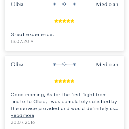
Olbia
Mediolan
Great experience!
13.07.2019
Olbia
Mediolan
Good morning, As for the first flight from
Linate to Olbia, I was completely satisfied by
the service provided and would definitely use
again Lunajets for my future flights. Best
Read more
regards
20.07.2016