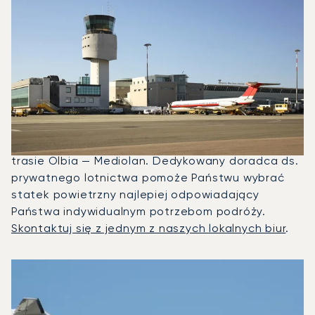
Jakie Samoloty Mogę
Wyczarterować, Aby Polecieć
Między Mediolanem A Olbią?
W 2025 roku Citation CJ1, Beechjet 400A i
Citation Sovereign były najczęściej
wykorzystywanymi prywatnymi odrzutowcami na
trasie Olbia — Mediolan. Dedykowany doradca ds.
prywatnego lotnictwa pomoże Państwu wybrać
statek powietrzny najlepiej odpowiadający
Państwa indywidualnym potrzebom podróży.
Skontaktuj się z jednym z naszych lokalnych biur
.
3 najpopularniejsze modele samolotów według liczby operac
Zdjęcie samolotu
Model samolotu
Miejsca
Prędkość (km/h)
Prędkość (węzły)
Zasięg (km)
Zasięg (NM)