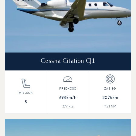
Cessna Citation CJ1
698
km/h
2076
km
5
377
kts
1121
NM