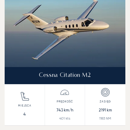
Cessna Citation M2
743
km/h
2191
km
4
401
kts
1183
NM