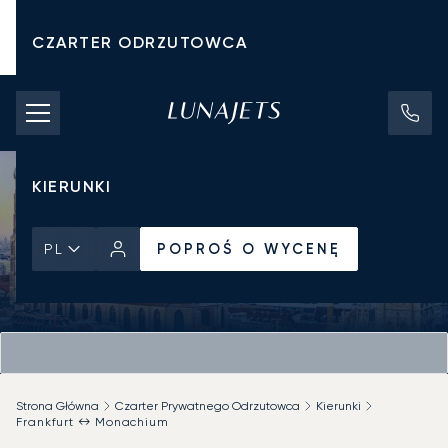
CZARTER ODRZUTOWCA
KOSZTY CZARTERU
PRYWATNE ODRZUTOWCE
KIERUNKI
POPROŚ O WYCENĘ
PL
Strona Główna
Czarter Prywatnego Odrzutowca
Kierunki
Frankfurt ↔ Monachium