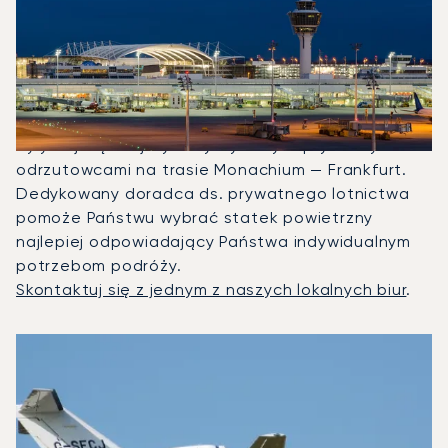
Wyczarterować, Aby Polecieć
Między Frankfurtem A
Monachium?
W 2025 roku Citation CJ1, Citation M2 i Premier 1A
były najczęściej wykorzystywanymi prywatnymi
odrzutowcami na trasie Monachium — Frankfurt.
Dedykowany doradca ds. prywatnego lotnictwa
pomoże Państwu wybrać statek powietrzny
najlepiej odpowiadający Państwa indywidualnym
potrzebom podróży.
Skontaktuj się z jednym z naszych lokalnych biur
.
3 najpopularniejsze modele samolotów według liczby opera
Zdjęcie samolotu
Model samolotu
Miejsca
Prędkość (km/h)
Prędkość (węzły)
Zasięg (km)
Zasięg (NM)