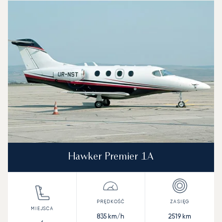
Hawker Premier 1A
835
km/h
2519
km