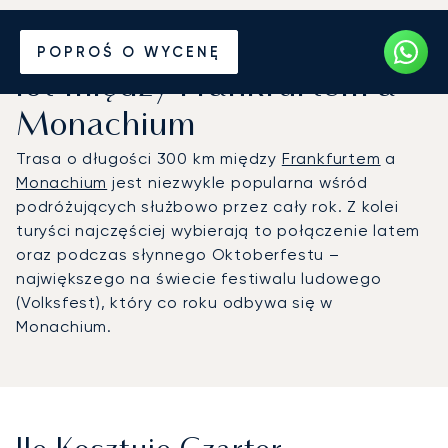
Wynajmij jet prywatny na
POPROŚ O WYCENĘ
lot między Frankfurtem a
Monachium
Trasa o długości 300 km między
Frankfurtem
a
Monachium
jest niezwykle popularna wśród
podróżujących służbowo przez cały rok. Z kolei
turyści najczęściej wybierają to połączenie latem
oraz podczas słynnego Oktoberfestu –
największego na świecie festiwalu ludowego
(Volksfest), który co roku odbywa się w
Monachium.