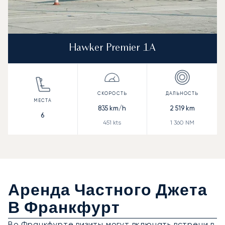
Hawker Premier 1A
835
km/h
2 519
km
6
451
kts
1 360
NM
Аренда Частного Джета
В Франкфурт
Во Франкфурте визиты могут включать встречи в