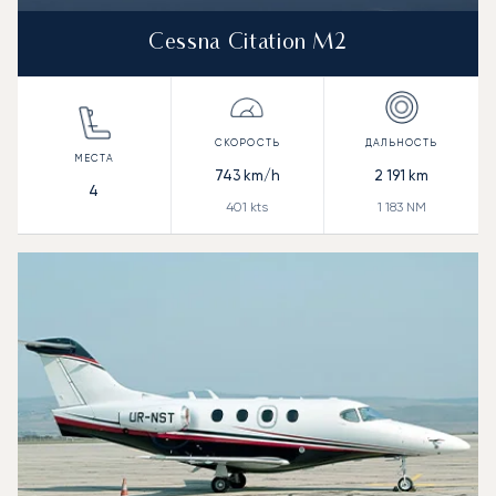
Cessna Citation M2
743
km/h
2 191
km
4
401
kts
1 183
NM