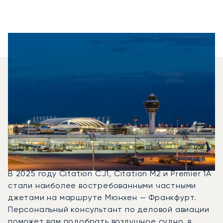
Какие Самолёты Можно
Арендовать Для
Перелёта Между
Франкфуртом И
Мюнхеном?
В 2025 году Citation CJ1, Citation M2 и Premier 1A
стали наиболее востребованными частными
джетами на маршруте Мюнхен — Франкфурт.
Персональный консультант по деловой авиации
поможет вам подобрать воздушное судно, в