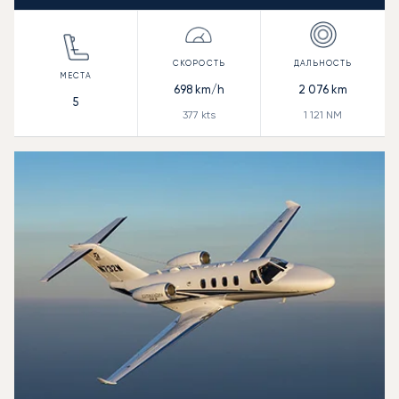
698
km/h
2 076
km
5
377
kts
1 121
NM