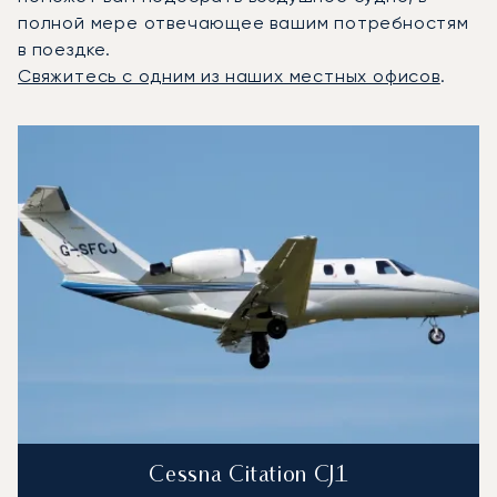
полной мере отвечающее вашим потребностям
в поездке.
Свяжитесь с одним из наших местных офисов
.
3 наиболее востребованных воздушных судна по колич
Фото воздушного судна
Модель воздушного судна
Скорость (км/ч)
Скорость (узлы)
Дал
Дальность (NM)
Cessna Citation CJ1