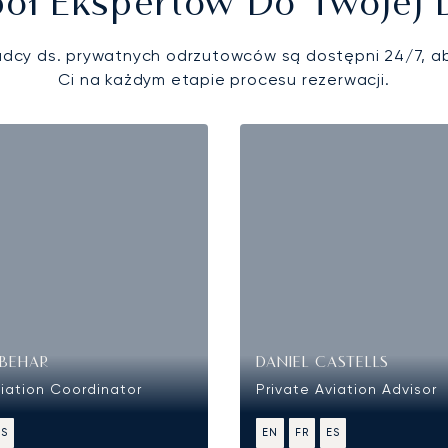
ół Ekspertów Do Twojej 
adcy ds. prywatnych odrzutowców są dostępni 24/7, 
Ci na każdym etapie procesu rezerwacji.
BEHAR
DANIEL CASTELLS
viation Coordinator
Private Aviation Advisor
ES
EN
FR
ES