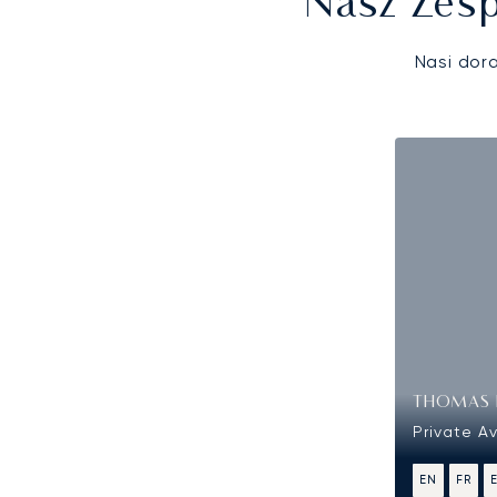
Nasz Zesp
Nasi dor
THOMAS 
Private A
EN
FR