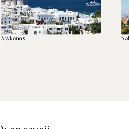
Mykonos
Sa