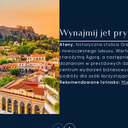
Wynajmij jet pr
Ateny
, historyczna stolica G
i nowoczesnego luksusu. Warto
starożytną Agorę, a następni
doznaniom w prestiżowych dzie
centrum wydarzeń biznesowych
podróży dla osób korzystają
Rekomendowane lotnisko:
Mi