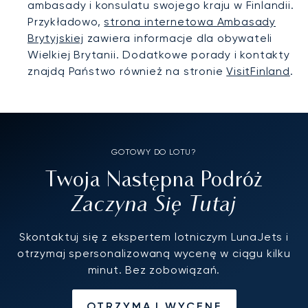
ambasady i konsulatu swojego kraju w Finlandii.
Przykładowo,
strona internetowa Ambasady
Brytyjskiej
zawiera informacje dla obywateli
Wielkiej Brytanii. Dodatkowe porady i kontakty
znajdą Państwo również na stronie
VisitFinland
.
GOTOWY DO LOTU?
Twoja Następna Podróż
Zaczyna Się Tutaj
Skontaktuj się z ekspertem lotniczym LunaJets i
otrzymaj spersonalizowaną wycenę w ciągu kilku
minut. Bez zobowiązań.
OTRZYMAJ WYCENĘ