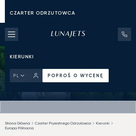
CZARTER ODRZUTOWCA
KOSZTY CZARTERU
PRYWATNE ODRZUTOWCE
KIERUNKI
POPROŚ O WYCENĘ
PL
Strona Główna
Czarter Prywatnego Odrzutowca
Kierunki
Europa Północna