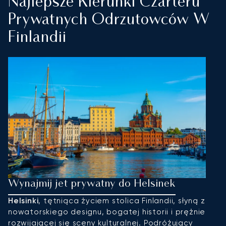
Najlepsze Kierunki Czarteru
Prywatnych Odrzutowców W
Finlandii
Wynajmij jet prywatny do Helsinek
W
Helsinki
, tętniąca życiem stolica Finlandii, słyną z
R
nowatorskiego designu, bogatej historii i prężnie
sł
rozwijającej się sceny kulturalnej. Podróżujący
n