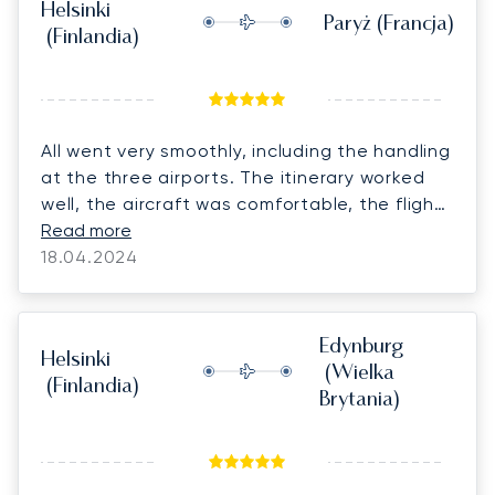
reachable at all times and timely follow ups.
Helsinki
Paryż
(Francja)
We will definitely be coming back for our next
(Finlandia)
flight. Thank you very much much Dalia
All went very smoothly, including the handling
at the three airports. The itinerary worked
well, the aircraft was comfortable, the flight
was good, the crew were friendly and
Read more
professional.
18.04.2024
Edynburg
Helsinki
(Wielka
(Finlandia)
Brytania)