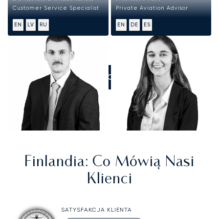
Customer Service Specialist
Private Aviation Advisor
EN
LV
RU
EN
DE
ES
ZADZWOŃCIE DO NAS
Finlandia
: Co Mówią Nasi
Klienci
SATYSFAKCJA KLIENTA