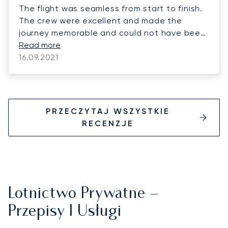
The flight was seamless from start to finish.
The crew were excellent and made the
journey memorable and could not have been
more attentive and professional. Departure
Read more
from Helsinki was easy and everyone very
16.09.2021
attentive and courteous. Arrival in Edinburgh
was very smooth and all clearances,
including our dog, was all done at the
aircraft steps. Overall we were impressed
PRZECZYTAJ WSZYSTKIE
and will certainly recommend Lunajet to our
RECENZJE
friends.
Lotnictwo Prywatne –
Przepisy I Usługi