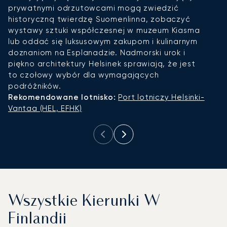
prywatnymi odrzutowcami mogą zwiedzić
p
historyczną twierdzę Suomenlinna, zobaczyć
c
wystawy sztuki współczesnej w muzeum Kiasma
i
lub oddać się luksusowym zakupom i kulinarnym
p
doznaniom na Esplanadzie. Nadmorski urok i
Ś
piękno architektury Helsinek sprawiają, że jest
s
to czołowy wybór dla wymagających
wy
podróżników.
c
Rekomendowane lotnisko:
Port lotniczy Helsinki-
R
Vantaa (HEL, EFHK)
(
Wszystkie Kierunki W
Finlandii