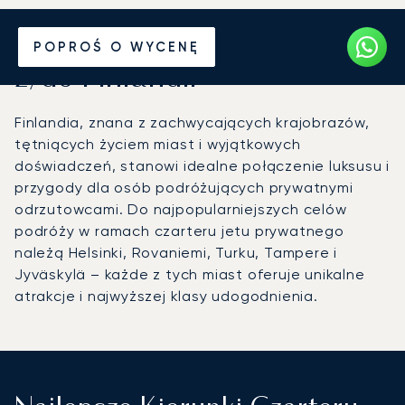
Wynajmij jet prywatny
POPROŚ O WYCENĘ
z/do Finlandii
Finlandia, znana z zachwycających krajobrazów,
tętniących życiem miast i wyjątkowych
doświadczeń, stanowi idealne połączenie luksusu i
przygody dla osób podróżujących prywatnymi
odrzutowcami. Do najpopularniejszych celów
podróży w ramach czarteru jetu prywatnego
należą Helsinki, Rovaniemi, Turku, Tampere i
Jyväskylä – każde z tych miast oferuje unikalne
atrakcje i najwyższej klasy udogodnienia.