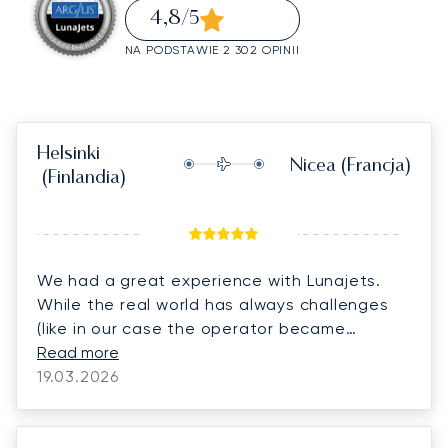
4,8
/5
NA PODSTAWIE 2 302 OPINII
Helsinki
Nicea
(Francja)
(Finlandia)
We had a great experience with Lunajets.
While the real world has always challenges
(like in our case the operator became
unavailable twice) how Dalia has handled the
Read more
situations and had promptly good solutions
19.03.2026
and alternatives available made all the
difference to me, that bent besides being