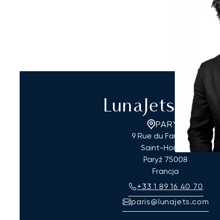
LunaJets Pary
PARYŻ
9 Rue du Faubourg
Saint-Honoré
Paryż
75008
Francja
+33 1 89 16 40 70
paris@lunajets.com