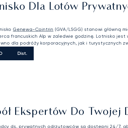
Lotnisko Dla Lotów Prywat
tnisko
Genewa-Cointrin
(GVA/LSGG) stanowi główną mi
serca francuskich Alp w zaledwie godzinę. Lotnisko jes
wno dla podróży korporacyjnych, jak i turystycznych z
O
Dist.
ół Ekspertów Do Twojej 
adcy ds. prywatnych odrzutowców są dostępni 24/7, 