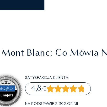
 Mont Blanc
: Co Mówią N
SATYSFAKCJA KLIENTA
4,8
/5
NA PODSTAWIE 2 302 OPINII