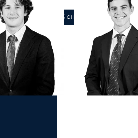
ZADZWOŃCIE DO NAS
ż