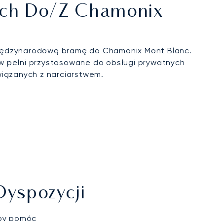
nych Do/z Chamonix
ędzynarodową bramę do Chamonix Mont Blanc.
t w pełni przystosowane do obsługi prywatnych
wiązanych z narciarstwem.
Dyspozycji
aby pomóc