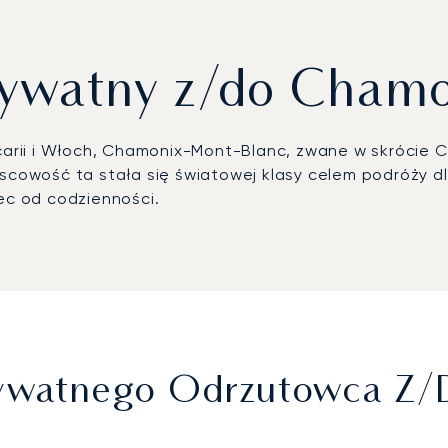
rywatny z/do Cham
jcarii i Włoch, Chamonix-Mont-Blanc, zwane w skrócie C
jscowość ta stała się światowej klasy celem podróży d
iec od codzienności.
 Prywatnego Odrzutowca 