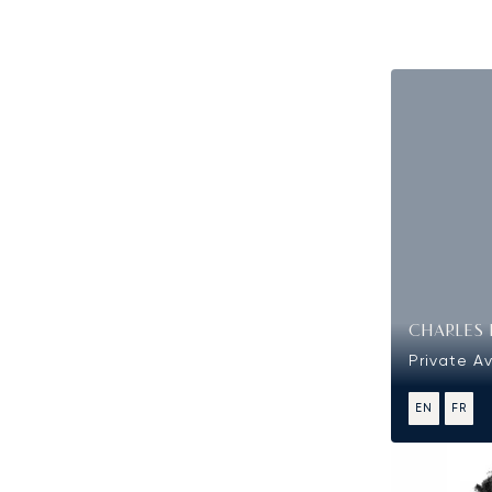
CHARLES 
Private A
EN
FR