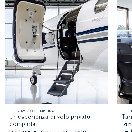
SERVIZIO SU MISURA
P
Un'esperienza di volo privato
Tar
completa
La n
Dai transfer in auto con autista o
per 