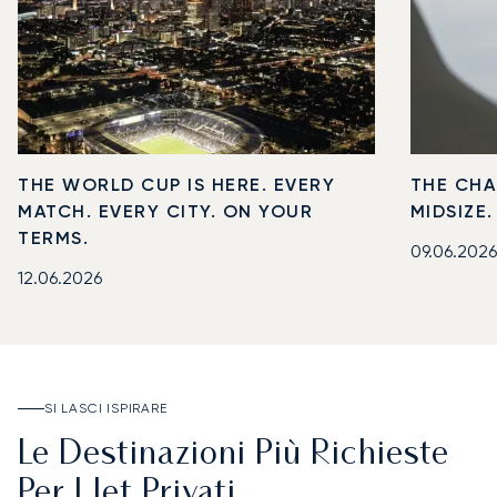
THE WORLD CUP IS HERE. EVERY
THE CHA
MATCH. EVERY CITY. ON YOUR
MIDSIZE
TERMS.
09.06.2026
12.06.2026
SI LASCI ISPIRARE
Le Destinazioni Più Richieste
Per I Jet Privati