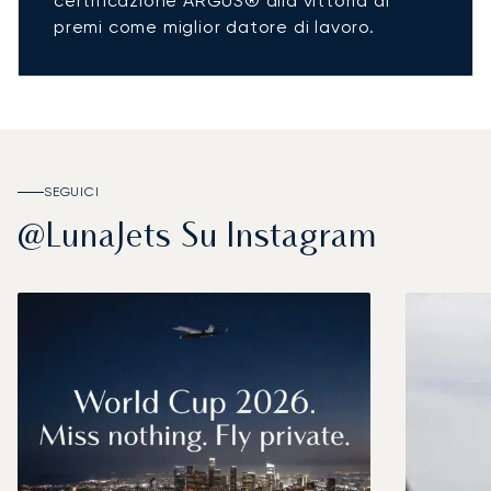
certificazione ARGUS® alla vittoria di
premi come miglior datore di lavoro.
SEGUICI
@LunaJets Su Instagram