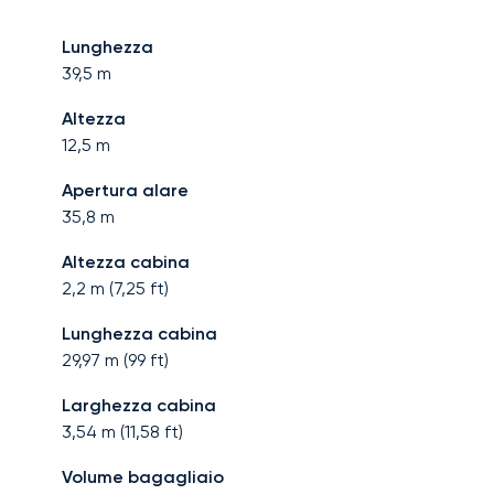
Lunghezza
39,5
m
Altezza
12,5
m
Apertura alare
35,8
m
Altezza cabina
2,2
m (
7,25
ft)
Lunghezza cabina
29,97
m (
99
ft)
Larghezza cabina
3,54
m (
11,58
ft)
Volume bagagliaio