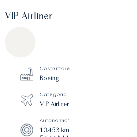
VIP Airliner
Boeing BBJ2
Specification
Value
Costruttore
Technical specifications
Boeing
Categoria
VIP Airliner
Autonomia*
10.453
km