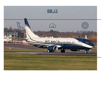
BBJ3
POSTI
VELOCITÀ
AUTONOMIA
473
kts
8.871
km
8-24
876
km/h
4.790
NM