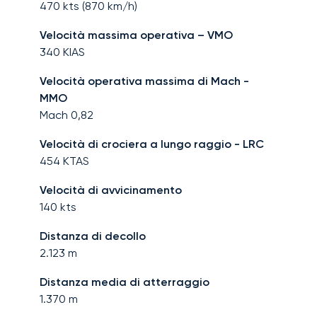
470
kts (
870
km/h)
Velocità massima operativa – VMO
340
KIAS
Velocità operativa massima di Mach -
MMO
Mach
0,82
Velocità di crociera a lungo raggio - LRC
454
KTAS
Velocità di avvicinamento
140
kts
Distanza di decollo
2.123
m
Distanza media di atterraggio
1.370
m