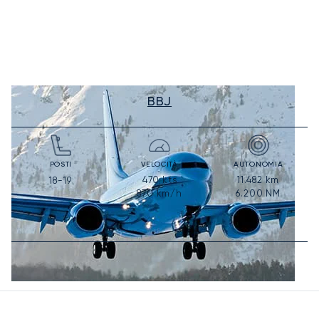
BBJ
POSTI
VELOCITÀ
AUTONOMIA
470
kts
11.482
km
18-19
870
km/h
6.200
NM