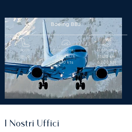
Boeing BBJ
POSTI
VELOCITÀ
AUTONOMIA
870
km/h
11.482
km
18-19
470
kts
6.200
NM
I Nostri Uffici