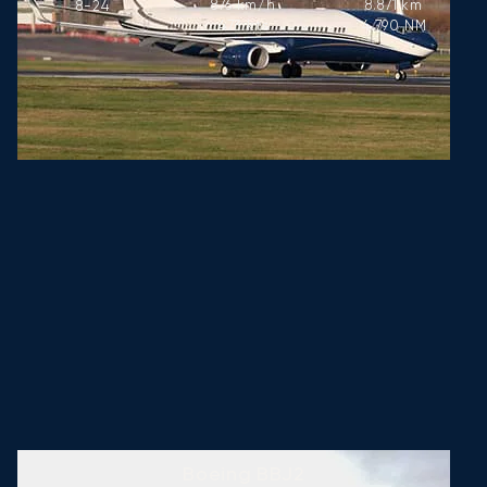
876
km/h
8.871
km
8-24
473
kts
4.790
NM
Boeing BBJ2