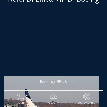
Boeing BBJ3
POSTI
VELOCITÀ
AUTONOMIA