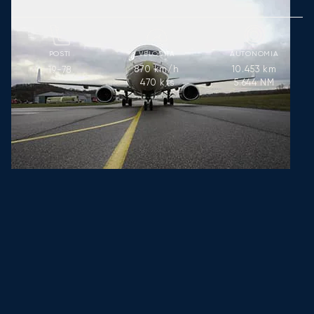
POSTI
VELOCITÀ
AUTONOMIA
870
km/h
10.453
km
19-78
470
kts
5.644
NM