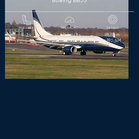
Boeing BBJ3
MIEJSCA
PRĘDKOŚĆ
ZASIĘG
876
km/h
8871
km
8-24
473
kts
4790
NM