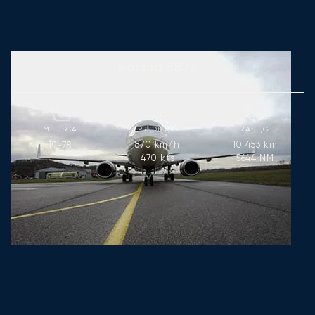
Boeing BBJ2
MIEJSCA
PRĘDKOŚĆ
ZASIĘG
870
km/h
10 453
km
19-78
470
kts
5644
NM