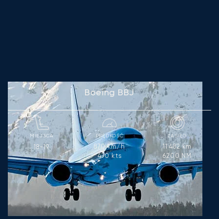
Boeing BBJ
MIEJSCA
PRĘDKOŚĆ
ZASIĘG
870
km/h
11 482
km
18-19
470
kts
6200
NM