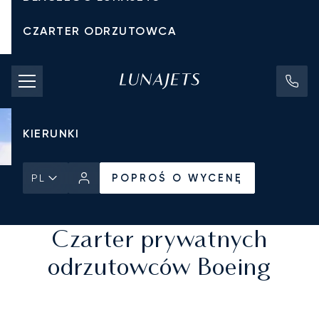
CZARTER ODRZUTOWCA
KOSZTY CZARTERU
PRYWATNE ODRZUTOWCE
KIERUNKI
POPROŚ O WYCENĘ
PL
Strona Główna
Wszystkie prywatne odrzutowce
POPROŚ O WYCENĘ
Czarter prywatnych
odrzutowców Boeing