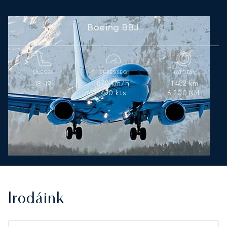
Boeing BBJ
ÜLÉSEK
SEBESSÉG
HATÓTÁV
870
km/h
11 482
km
18-19
470
kts
6 200
NM
Irodáink