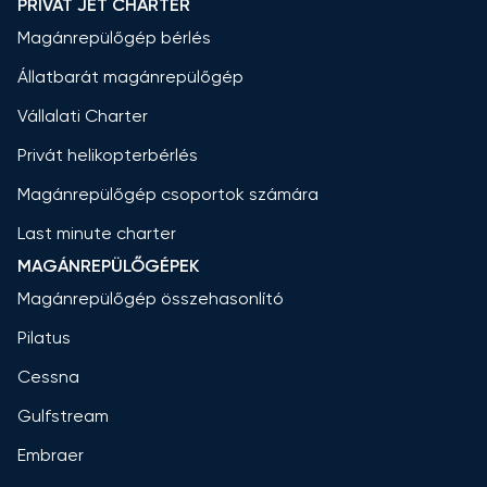
PRIVÁT JET CHARTER
Magánrepülőgép bérlés
Állatbarát magánrepülőgép
Vállalati Charter
Privát helikopterbérlés
Magánrepülőgép csoportok számára
Last minute charter
MAGÁNREPÜLŐGÉPEK
Magánrepülőgép összehasonlító
Pilatus
Cessna
Gulfstream
Embraer