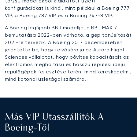
törzsű modellekből kialakított üzleti
konfigurációkat is kínál, mint például a Boeing 777
VIP, a Boeing 787 VIP és a Boeing 747-8 VIP.
A Boeing legújabb BBJ modellje, a BBJ MAX 7
bemutatása 2022-ben várható, a gép tanúsítását
2021-re tervezik. A Boeing 2017 decemberében
jelentette be, hogy felvásárolja az Aurora Flight
Sciences vállalatot, hogy bővítse kapacitásait az
elektromos meghajtású és hosszú repülési idejű
repülőgépek fejlesztése terén, mind kereskedelmi,
mind katonai üzletágai számára.
Más VIP Utasszállítók A
Boeing-Től