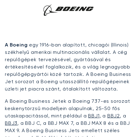
A Boeing
egy 1916-ban alapított, chicagói (Illinois)
székhelyű amerikai multinacionális vállalat. A cég
repülőgépek tervezésével, gyártásával és
értékesítésével foglalkozik, és a világ legnagyobb
repülőgépgyártói közé tartozik. A Boeing Business
Jet sorozat a Boeing utasszállító repülőgépeinek
üzleti jet piacra szánt, átalakított változata.
A Boeing Business Jetek a Boeing 737-es sorozat
keskenytörzsű modelljein alapulnak, 25-50 fős
utaskapacitással, mint például a
BBJ1
, a
BBJ2
, a
BBJ3
, a BBJ C, a BBJ MAX 7, a BBJ MAX 8 és a BBJ
MAX 9. A Boeing Business Jets emellett széles