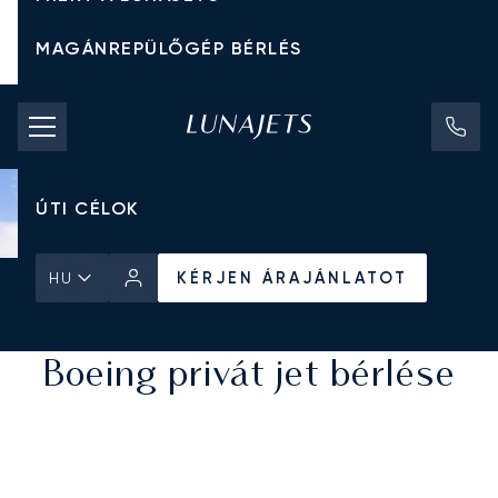
MAGÁNREPÜLŐGÉP BÉRLÉS
CHARTER ÁRAK
MAGÁNREPÜLŐGÉPEK
ÚTI CÉLOK
KÉRJEN ÁRAJÁNLATOT
HU
Kezdőlap
Minden Magánrepülőgép
KÉRJEN ÁRAJÁNLATOT
Boeing privát jet bérlése