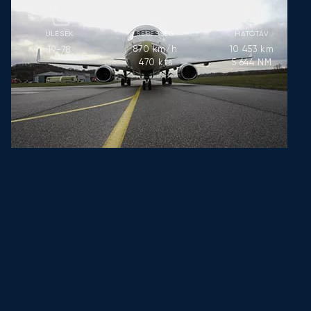
ÜLÉSEK
SEBESSÉG
HATÓTÁV
870
km/h
10 453
km
19-78
470
kts
5 644
NM