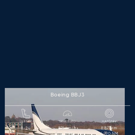
Boeing BBJ3
ÜLÉSEK
SEBESSÉG
HATÓTÁV
876
km/h
8 871
km
8-24
473
kts
4 790
NM