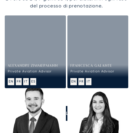
del processo di prenotazione.
ALEXANDRE ZIMMERMANN
FRANCESCA GALANTE
Private Aviation Advisor
Private Aviation Advisor
EN
FR
IT
ES
EN
FR
IT
CALL US