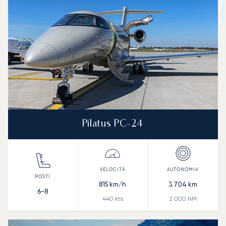
Pilatus PC-24
815
km/h
3.704
km
6-8
440
kts
2.000
NM