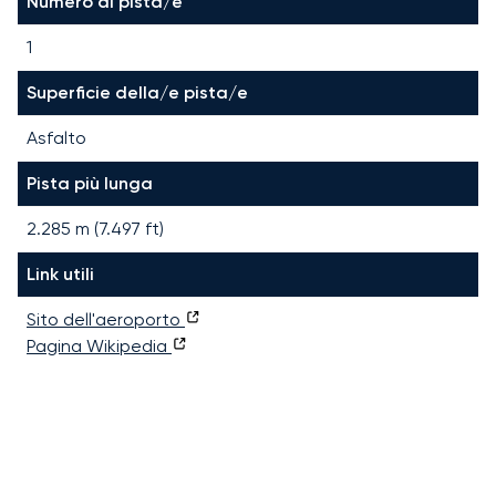
Numero di pista/e
1
Superficie della/e pista/e
Asfalto
Pista più lunga
2.285
m (
7.497
ft)
Link utili
Sito dell'aeroporto
Pagina Wikipedia