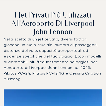
I Jet Privati Più Utilizzati
All'Aeroporto Di Liverpool
John Lennon
Nella scelta di un jet privato, diversi fattori
giocano un ruolo cruciale: numero di passeggeri,
distanza del volo, capacità aeroportuali ed
esigenze specifiche del tuo viaggio. Ecco i modelli
di aeromobili più frequentemente noleggiati per
Aeroporto di Liverpool John Lennon nel 2025:
Pilatus PC-24, Pilatus PC-12 NG e Cessna Citation
Mustang.
Aeroporto di Liverpool John Lennon : I 3 modelli di aeromob
Foto dell'aeromobile
Modello di aeromobile
Posti
Velocità (km/h)
Velocità (nodi)
Autonomia (
Autonomia (NM)