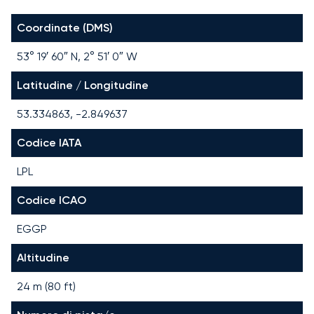
Coordinate (DMS)
53° 19′ 60″ N, 2° 51′ 0″ W
Latitudine / Longitudine
53.334863, -2.849637
Codice IATA
LPL
Codice ICAO
EGGP
Altitudine
24 m (80 ft)