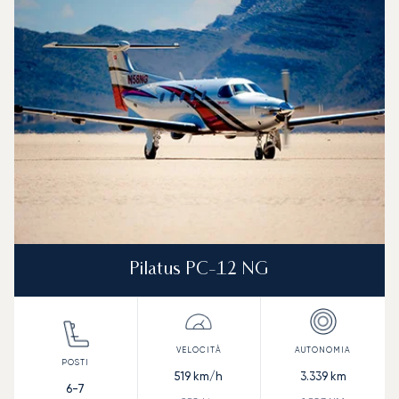
Pilatus PC-12 NG
519
km/h
3.339
km
6-7