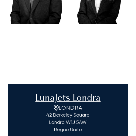
LunaJets Londra
LONDRA
42 Berkeley Square
Londra
W1J 5AW
Regno Unito