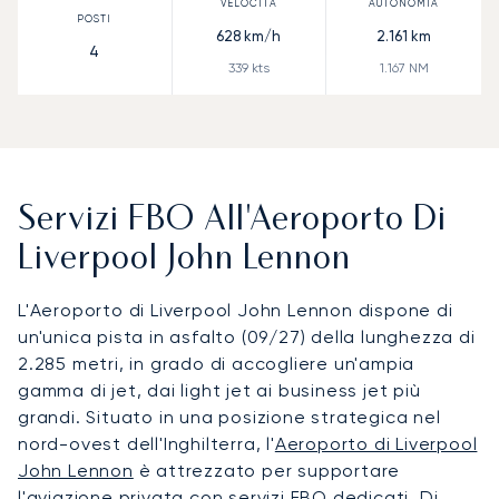
628
km/h
2.161
km
4
339
kts
1.167
NM
Servizi FBO All'Aeroporto Di
Liverpool John Lennon
L'Aeroporto di Liverpool John Lennon dispone di
un'unica pista in asfalto (09/27) della lunghezza di
2.285 metri, in grado di accogliere un'ampia
gamma di jet, dai light jet ai business jet più
grandi. Situato in una posizione strategica nel
nord-ovest dell'Inghilterra, l'
Aeroporto di Liverpool
John Lennon
è attrezzato per supportare
l'aviazione privata con servizi FBO dedicati. Di