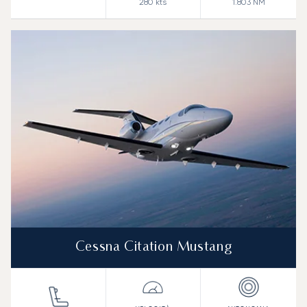
280
kts
1.803
NM
Cessna Citation Mustang