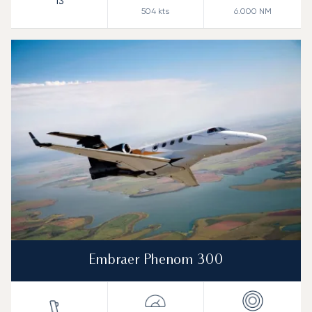
13
504
kts
6.000
NM
Embraer Phenom 300