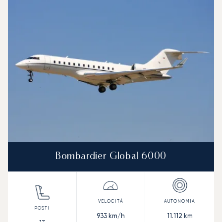
Bombardier Global 6000
933
km/h
11.112
km