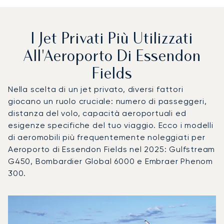
I Jet Privati Più Utilizzati
All'Aeroporto Di Essendon
Fields
Nella scelta di un jet privato, diversi fattori
giocano un ruolo cruciale: numero di passeggeri,
distanza del volo, capacità aeroportuali ed
esigenze specifiche del tuo viaggio. Ecco i modelli
di aeromobili più frequentemente noleggiati per
Aeroporto di Essendon Fields nel 2025: Gulfstream
G450, Bombardier Global 6000 e Embraer Phenom
300.
Aeroporto di Essendon Fields : I 3 modelli di aeromobile più
Foto dell'aeromobile
Modello di aeromobile
Posti
Velocità (km/h)
Velocità (nodi)
Autonomia (