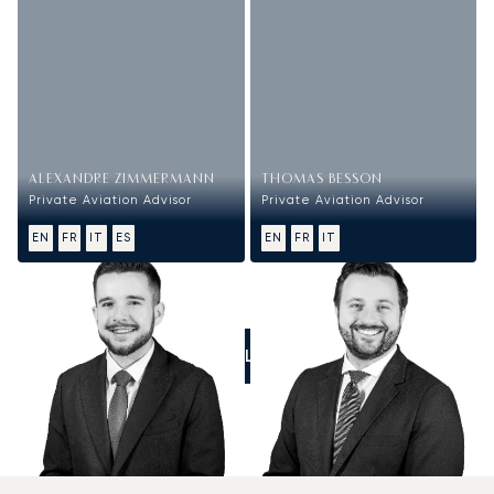
ALEXANDRE ZIMMERMANN
THOMAS BESSON
Private Aviation Advisor
Private Aviation Advisor
EN
FR
IT
ES
EN
FR
IT
CALL US