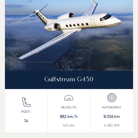
Autonomia (NM)
Gulfstream G450
882
km/h
8.056
km
14
476
kts
4.350
NM