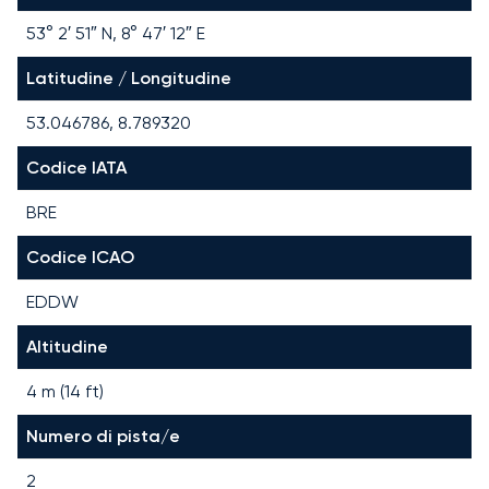
53° 2′ 51″ N, 8° 47′ 12″ E
Latitudine / Longitudine
53.046786, 8.789320
Codice IATA
BRE
Codice ICAO
EDDW
Altitudine
4 m (14 ft)
Numero di pista/e
2