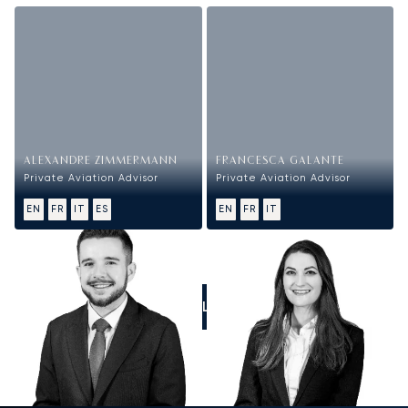
ALEXANDRE ZIMMERMANN
FRANCESCA GALANTE
Private Aviation Advisor
Private Aviation Advisor
EN
FR
IT
ES
EN
FR
IT
CALL US