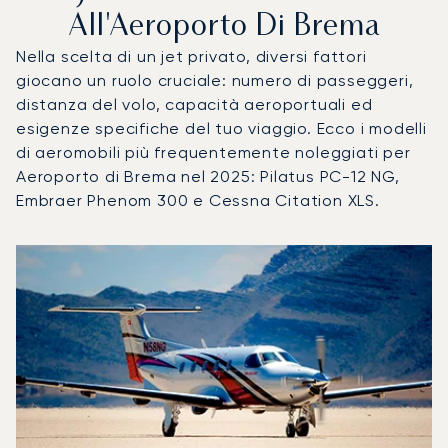
All'Aeroporto Di Brema
Nella scelta di un jet privato, diversi fattori
giocano un ruolo cruciale: numero di passeggeri,
distanza del volo, capacità aeroportuali ed
esigenze specifiche del tuo viaggio. Ecco i modelli
di aeromobili più frequentemente noleggiati per
Aeroporto di Brema nel 2025: Pilatus PC-12 NG,
Embraer Phenom 300 e Cessna Citation XLS.
Aeroporto di Brema : I 3 modelli di aeromobile più utilizzat
Foto dell'aeromobile
Modello di aeromobile
Posti
Velocità (km/h)
Velocità (nodi)
Autonomia (
Autonomia (NM)