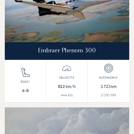
Embraer Phenom 300
822
km/h
3.723
km
6-8
444
kts
2.010
NM