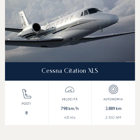
Cessna Citation XLS
798
km/h
3.889
km
8
431
kts
2.100
NM