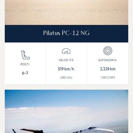
Pilatus PC-12 NG
519
km/h
3.339
km
6-7
280
kts
1.803
NM