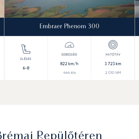
Embraer Phenom 300
822
km/h
3 723
km
6-8
444
kts
2 010
NM
Brémai Repülőtéren