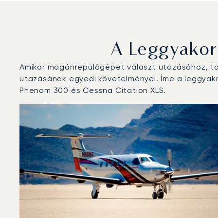
A Leggyakor
Amikor magánrepülőgépet választ utazásához, töb
utazásának egyedi követelményei. Íme a leggyakra
Phenom 300 és Cessna Citation XLS.
Brémai repülőtér : A 3 legtöbbet repült repülőgép-típ
Repülőgép fotója
Repülőgép-típus
Ülőhelyek
Sebesség (km/h)
Sebesség (csomó)
Hatótávolság (
Hatótávolság (NM)