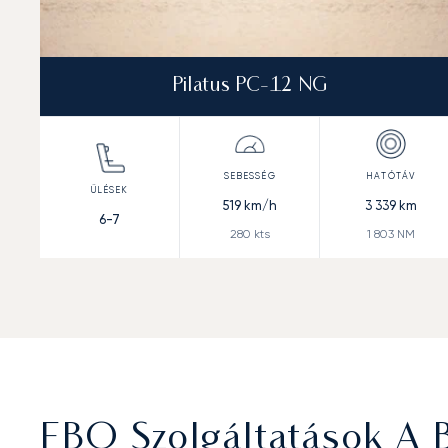
Pilatus PC-12 NG
519
km/h
3 339
km
6-7
280
kts
1 803
NM
FBO Szolgáltatások A 