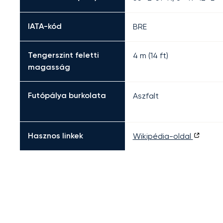
IATA-kód
BRE
Tengerszint feletti
4 m (14 ft)
magasság
Futópálya burkolata
Aszfalt
Hasznos linkek
Wikipédia-oldal