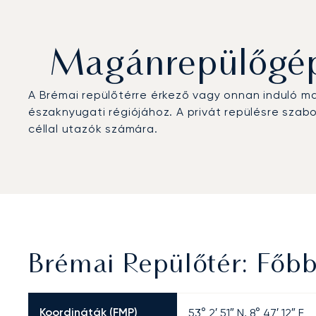
Magánrepülőgép 
A Brémai repülőtérre érkező vagy onnan induló m
északnyugati régiójához. A privát repülésre szab
céllal utazók számára.
Brémai Repülőtér: Főb
Koordináták (FMP)
53° 2′ 51″ N, 8° 47′ 12″ E