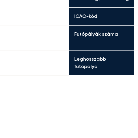
ICAO-kód
Futópályák száma
Leghosszabb
futópálya