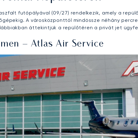
szfalt futópályával (09/27) rendelkezik, amely a repü
lőgépekig. A városközponttól mindössze néhány percre 
ábbiakban áttekintjük a repülőtéren a privát jet ügyfe
emen – Atlas Air Service