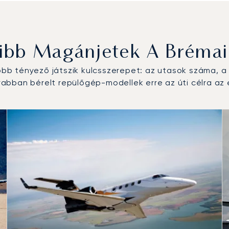
ibb Magánjetek A Brémai
b tényező játszik kulcsszerepet: az utasok száma, a r
bban bérelt repülőgép-modellek erre az úti célra az 
us a repülési forgalom száma alapján 2025-ben
km)