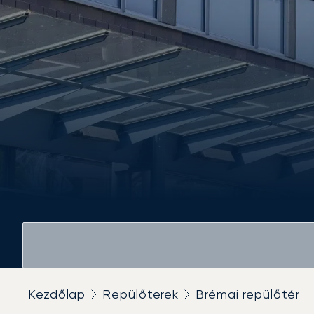
Kezdőlap
Repülőterek
Brémai repülőtér