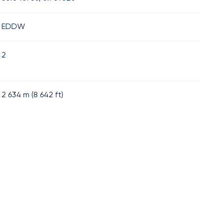
EDDW
2
2 634
m (
8 642
ft)