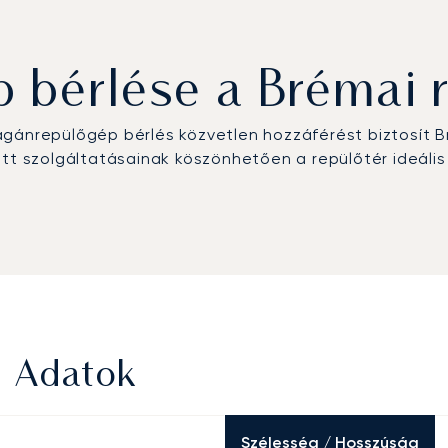
bérlése a Brémai r
agánrepülőgép bérlés közvetlen hozzáférést biztosít
ott szolgáltatásainak köszönhetően a repülőtér ideális
b Adatok
Szélesség / Hosszúság