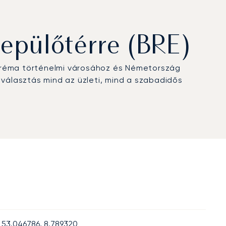
epülőtérre (BRE)
 Bréma történelmi városához és Németország
 választás mind az üzleti, mind a szabadidős
53.046786, 8.789320