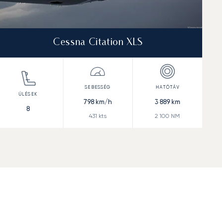
Cessna Citation XLS
798
km/h
3 889
km
8
431
kts
2 100
NM