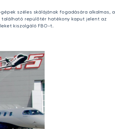
lőgépek széles skálájának fogadására alkalmas, a
található repülőtér hatékony kaput jelent az
leket kiszolgáló FBO-t.