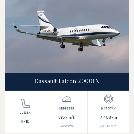
Dassault Falcon 2000LX
893
km/h
7 408
km
8-10
482
kts
4 000
NM