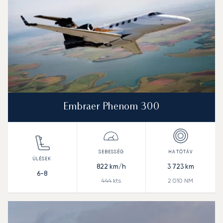
Embraer Phenom 300
822
km/h
3 723
km
6-8
444
kts
2 010
NM