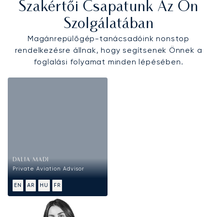
Szakértői Csapatunk Az Ön
Szolgálatában
Magánrepülőgép-tanácsadóink nonstop
rendelkezésre állnak, hogy segítsenek Önnek a
foglalási folyamat minden lépésében.
DALIA MADI
Private Aviation Advisor
EN
AR
HU
FR