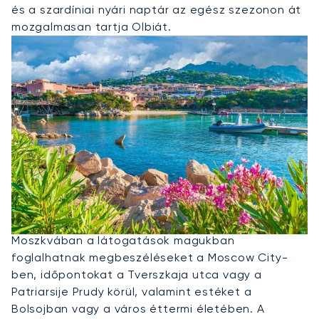
és a szardíniai nyári naptár az egész szezonon át
mozgalmasan tartja Olbiát.
Privát Jet Bérlése Moszkvába
Moszkvában a látogatások magukban
foglalhatnak megbeszéléseket a Moscow City-
ben, időpontokat a Tverszkaja utca vagy a
Patriarsije Prudy körül, valamint estéket a
Bolsojban vagy a város éttermi életében. A