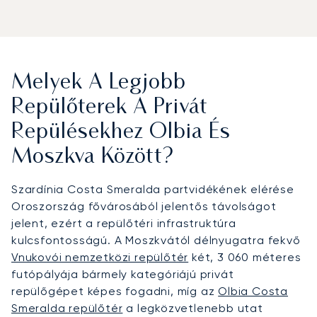
Melyek A Legjobb
Repülőterek A Privát
Repülésekhez Olbia És
Moszkva Között?
Szardínia Costa Smeralda partvidékének elérése
Oroszország fővárosából jelentős távolságot
jelent, ezért a repülőtéri infrastruktúra
kulcsfontosságú. A Moszkvától délnyugatra fekvő
Vnukovói nemzetközi repülőtér
két, 3 060 méteres
futópályája bármely kategóriájú privát
repülőgépet képes fogadni, míg az
Olbia Costa
Smeralda repülőtér
a legközvetlenebb utat