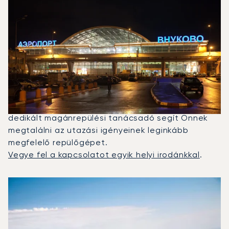
Milyen Típusú Repülőgépet
Charterelhetek Az Olbia–
Moszkva Útvonalra?
2025-ben a Phenom 300, a Falcon 2000LX és a
Challenger 605 volt a leggyakrabban igénybe vett
magánrepülő Moszkva és Olbia között. Egy
dedikált magánrepülési tanácsadó segít Önnek
megtalálni az utazási igényeinek leginkább
megfelelő repülőgépet.
Vegye fel a kapcsolatot egyik helyi irodánkkal
.
A 2025-ös repülési forgalom alapján legtöbbször igénybe
Repülőgép fotója
Repülőgép-típus
Ülőhelyek
Sebesség (km/h)
Sebesség (csomó)
Hatótávolság (km)
Hatótávolság (NM)