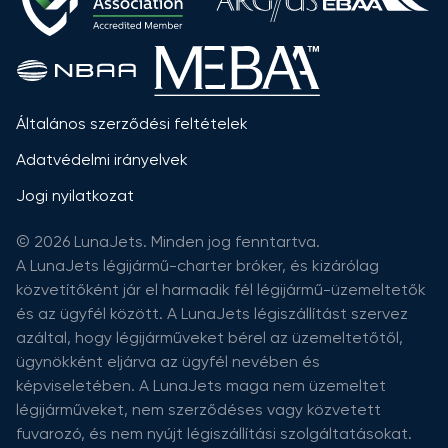
Általános szerződési feltételek
Adatvédelmi irányelvek
Jogi nyilatkozat
© 2026 LunaJets. Minden jog fenntartva.
A LunaJets légijármű-charter bróker, és kizárólag
közvetítőként jár el harmadik fél légijármű-üzemeltetők
és az ügyfél között. A LunaJets légiszállítást szervez
azáltal, hogy légijárműveket bérel az üzemeltetőtől,
ügynökként eljárva az ügyfél nevében és
képviseletében. A LunaJets maga nem üzemeltet
légijárműveket, nem szerződéses vagy közvetett
fuvarozó, és nem nyújt légiszállítási szolgáltatásokat.