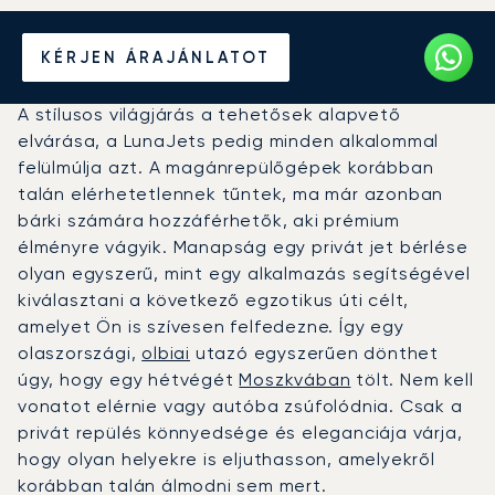
Béreljen magánrepülőt
KÉRJEN ÁRAJÁNLATOT
Olbia és Moszkva között
A stílusos világjárás a tehetősek alapvető
elvárása, a LunaJets pedig minden alkalommal
felülmúlja azt. A magánrepülőgépek korábban
talán elérhetetlennek tűntek, ma már azonban
bárki számára hozzáférhetők, aki prémium
élményre vágyik. Manapság egy privát jet bérlése
olyan egyszerű, mint egy alkalmazás segítségével
kiválasztani a következő egzotikus úti célt,
amelyet Ön is szívesen felfedezne. Így egy
olaszországi,
olbiai
utazó egyszerűen dönthet
úgy, hogy egy hétvégét
Moszkvában
tölt. Nem kell
vonatot elérnie vagy autóba zsúfolódnia. Csak a
privát repülés könnyedsége és eleganciája várja,
hogy olyan helyekre is eljuthasson, amelyekről
korábban talán álmodni sem mert.