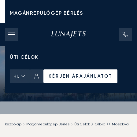
MAGÁNREPÜLŐGÉP BÉRLÉS
CHARTER ÁRAK
MAGÁNREPÜLŐGÉPEK
ÚTI CÉLOK
KÉRJEN ÁRAJÁNLATOT
HU
Kezdőlap
Magánrepülőgép Bérlés
Úti Célok
Olbia ↔ Moszkva