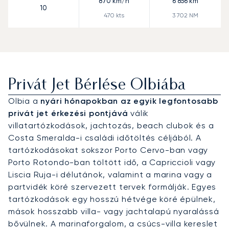
870
km/h
6 856
km
10
470
kts
3 702
NM
Privát Jet Bérlése Olbiába
Olbia a
nyári hónapokban az egyik legfontosabb
privát jet érkezési pontjává
válik
villatartózkodások, jachtozás, beach clubok és a
Costa Smeralda-i családi időtöltés céljából. A
tartózkodásokat sokszor Porto Cervo-ban vagy
Porto Rotondo-ban töltött idő, a Capriccioli vagy
Liscia Ruja-i délutánok, valamint a marina vagy a
partvidék köré szervezett tervek formálják. Egyes
tartózkodások egy hosszú hétvége köré épülnek,
mások hosszabb villa- vagy jachtalapú nyaralássá
bővülnek. A marinaforgalom, a csúcs-villa kereslet