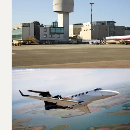
Welche Privatjets We
2025 waren Phenom 300, Falcon 2000LX und Challen
Aviation Advisor hilft Ihnen, das passende Flugzeu
Kontaktieren Sie eines unserer lokalen Büros
.
Top 3 Flugzeugmodelle nach Anzahl der Flugbewegung
Foto des Flugzeugs
Flugzeugmodell
Geschwindigkeit (km/h)
Geschwindigkeit (Knoten)
Rei
Reichweite (NM)