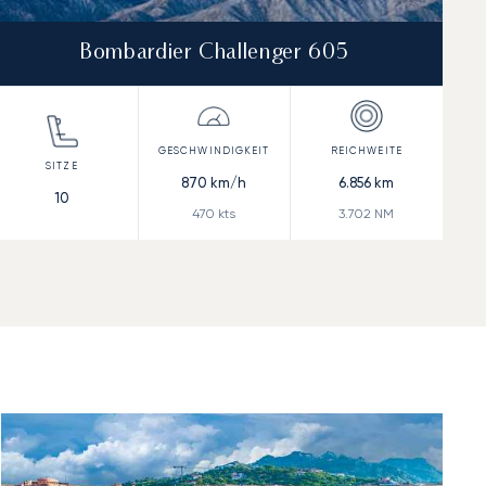
Bombardier Challenger 605
870
km/h
6.856
km
10
470
kts
3.702
NM