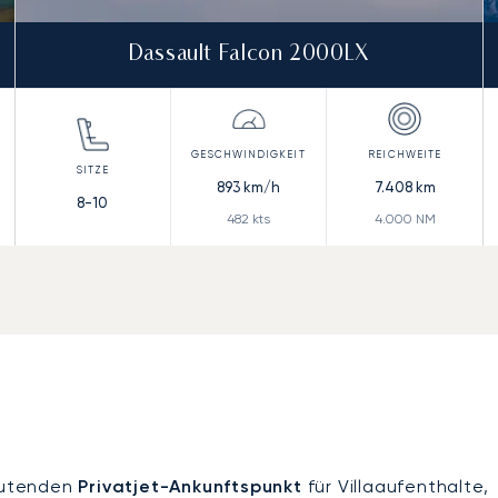
Dassault Falcon 2000LX
893
km/h
7.408
km
8-10
482
kts
4.000
NM
eutenden
Privatjet-Ankunftspunkt
für Villaaufenthalte,