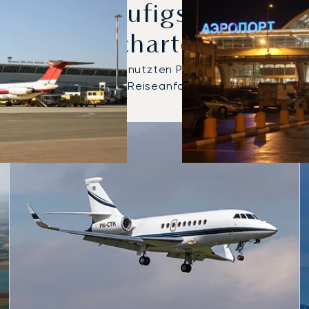
rden Am Häufigsten Zwis
Gechartert?
ger 605 die meistgenutzten Privatjets für Flüge zwis
g für Ihre individuellen Reiseanforderungen zu finden.
en zwischen Olbia und Moskau im Jahr 2025
Sitze
chweite (km)