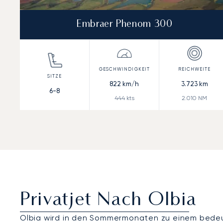
Embraer Phenom 300
822
km/h
3.723
km
6-8
444
kts
2.010
NM
Privatjet Nach Olbia
Olbia wird in den Sommermonaten zu einem bed