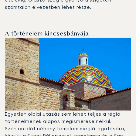
számtalan élvezetben lehet része.
A történelem kincsesbányája
Egyetlen olbiai utazás sem lehet teljes a régió
történelmének alapos megismerése nélkül.
Szánjon időt néhány templom meglátogatására,
köztük a Szent Pál apostol-templomra és a San