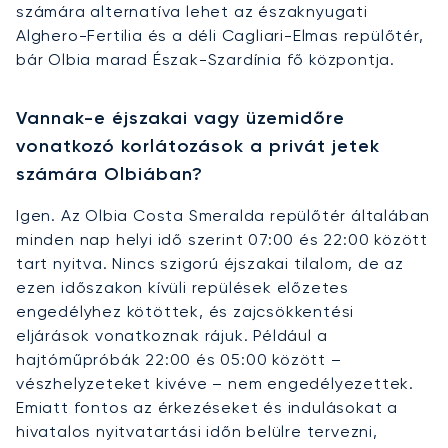
számára alternatíva lehet az északnyugati
Alghero-Fertilia és a déli Cagliari-Elmas repülőtér,
bár Olbia marad Észak-Szardínia fő központja.
Vannak-e éjszakai vagy üzemidőre
vonatkozó korlátozások a privát jetek
számára Olbiában?
Igen. Az Olbia Costa Smeralda repülőtér általában
minden nap helyi idő szerint 07:00 és 22:00 között
tart nyitva. Nincs szigorú éjszakai tilalom, de az
ezen időszakon kívüli repülések előzetes
engedélyhez kötöttek, és zajcsökkentési
eljárások vonatkoznak rájuk. Például a
hajtóműpróbák 22:00 és 05:00 között –
vészhelyzeteket kivéve – nem engedélyezettek.
Emiatt fontos az érkezéseket és indulásokat a
hivatalos nyitvatartási időn belülre tervezni,