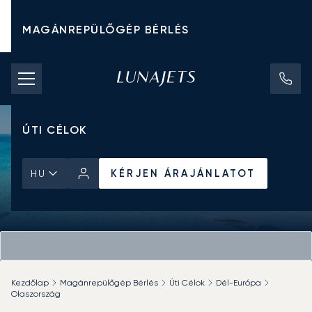
MAGÁNREPÜLŐGÉP BÉRLÉS
CHARTER ÁRAK
MAGÁNREPÜLŐGÉPEK
ÚTI CÉLOK
KÉRJEN ÁRAJÁNLATOT
HU
Kezdőlap
Magánrepülőgép Bérlés
Úti Célok
Dél-Európa
Olaszország