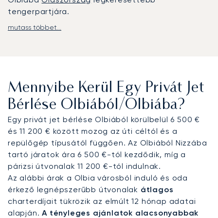
tengerpartjára.
mutass többet...
A LunaJets privát repülőutakat szervez az Olbia
Costa Smeralda repülőtérre (OLB), amely
mindössze 30–40 perces autóútra fekszik Porto
Cervótól, Porto Rotondótól és San Pantaleótól. A
helikoptertranszferek körülbelül 10 percre rövidítik
Mennyibe Kerül Egy Privát Jet
le a Porto Cervóba vezető utat, és közvetlenül
leszállhatnak bizonyos üdülőhelyeken és
Bérlése Olbiából/Olbiába?
birtokokon, beleértve Cala di Volpét és a Gallura-
Egy privát jet bérlése Olbiából körülbelül 6 500 €
dombságon található ingatlanokat is.
és 11 200 € között mozog az úti céltól és a
repülőgép típusától függően. Az Olbiából Nizzába
Két évtizedes tapasztalattal a LunaJets volt az
tartó járatok ára 6 500 €-tól kezdődik, míg a
első európai bróker, amely elnyerte az Argus®
párizsi útvonalak 11 200 €-tól indulnak.
minősítést – ez bizonyítja elkötelezettségünket a
Az alábbi árak a Olbia városból induló és oda
biztonság, az integritás és az ügyfélközpontú
érkező legnépszerűbb útvonalak
átlagos
szolgáltatás iránt. Az igényes utazók bizalmát
charterdíjait tükrözik az elmúlt 12 hónap adatai
élvezve átlátható és rugalmas bérlési
alapján.
A tényleges ajánlatok alacsonyabbak
megoldásokat kínálunk. Szardínia főszezonjában,