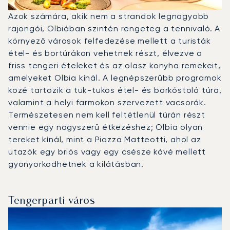
Azok számára, akik nem a strandok legnagyobb
rajongói, Olbiában szintén rengeteg a tennivaló. A
környező városok felfedezése mellett a turisták
étel- és bortúrákon vehetnek részt, élvezve a
friss tengeri ételeket és az olasz konyha remekeit,
amelyeket Olbia kínál. A legnépszerűbb programok
közé tartozik a tuk-tukos étel- és borkóstoló túra,
valamint a helyi farmokon szervezett vacsorák.
Természetesen nem kell feltétlenül túrán részt
vennie egy nagyszerű étkezéshez; Olbia olyan
tereket kínál, mint a Piazza Matteotti, ahol az
utazók egy briós vagy egy csésze kávé mellett
gyönyörködhetnek a kilátásban.
Tengerparti város