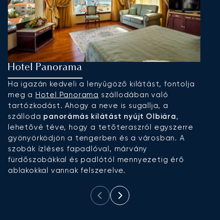
Hotel Panorama
L
Ha igazán kedveli a lenyűgöző kilátást, fontolja
A
meg a
Hotel Panorama
szállodában való
a
tartózkodást. Ahogy a neve is sugallja, a
ta
szálloda
panorámás kilátást nyújt Olbiára
,
v
lehetővé téve, hogy a tetőteraszról egyszerre
d
gyönyörködjön a tengerben és a városban. A
t
szobák ízléses fapadlóval, márvány
e
fürdőszobákkal és padlótól mennyezetig érő
kö
ablakokkal vannak felszerelve.
re