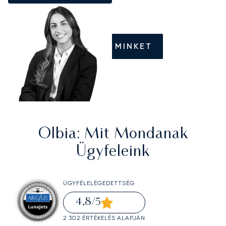
HÍVJON MINKET
Olbia
: Mit Mondanak
Ügyfeleink
ÜGYFÉLELÉGEDETTSÉG
4,8
/5
2 302 ÉRTÉKELÉS ALAPJÁN