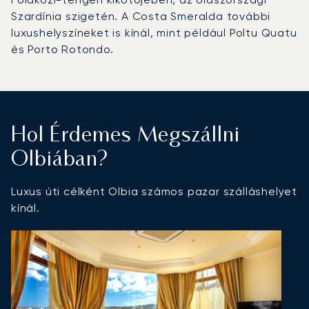
Szardínia szigetén. A Costa Smeralda további
luxushelyszíneket is kínál, mint például Poltu Quatu
és Porto Rotondo.
Hol Érdemes Megszállni
Olbiában?
Luxus úti célként Olbia számos pazar szálláshelyet
kínál.