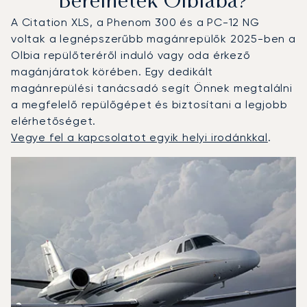
Bérelhetek Olbiába?
A Citation XLS, a Phenom 300 és a PC-12 NG
voltak a legnépszerűbb magánrepülők 2025-ben a
Olbia repülőteréről induló vagy oda érkező
magánjáratok körében. Egy dedikált
magánrepülési tanácsadó segít Önnek megtalálni
a megfelelő repülőgépet és biztosítani a legjobb
elérhetőséget.
Vegye fel a kapcsolatot egyik helyi irodánkkal
.
Olbia : A 3 legtöbbet repült repülőgép-típus a repülési 
Repülőgép fotója
Repülőgép-típus
Ülőhelyek
Sebesség (km/h)
Sebesség (csomó)
Hatótávolság (km)
Hatótávolság (NM)