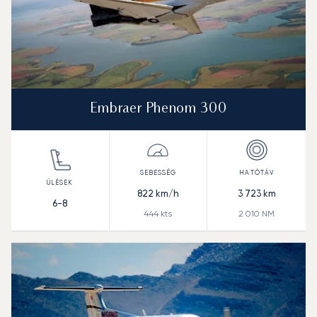
Embraer Phenom 300
822
km/h
3 723
km
6-8
444
kts
2 010
NM