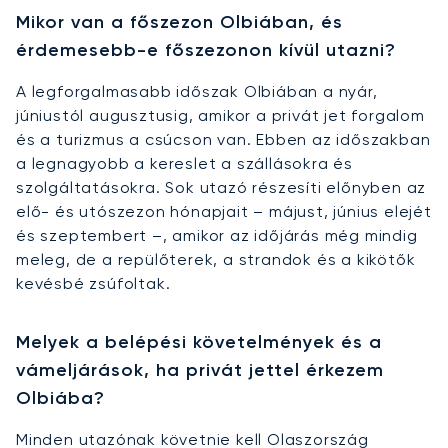
Mikor van a főszezon Olbiában, és
érdemesebb-e főszezonon kívül utazni?
A legforgalmasabb időszak Olbiában a nyár,
júniustól augusztusig, amikor a privát jet forgalom
és a turizmus a csúcson van. Ebben az időszakban
a legnagyobb a kereslet a szállásokra és
szolgáltatásokra. Sok utazó részesíti előnyben az
elő- és utószezon hónapjait – májust, június elejét
és szeptembert –, amikor az időjárás még mindig
meleg, de a repülőterek, a strandok és a kikötők
kevésbé zsúfoltak.
Melyek a belépési követelmények és a
vámeljárások, ha privát jettel érkezem
Olbiába?
Minden utazónak követnie kell Olaszország