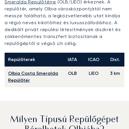
Smeralda Repülőtérre
(OLB/LIEO) érkeznek. A
repülőtér, amely Olbia városközpontjától nem
messze található, a legközvetlenebb utat kínálja
a régió neves kikötőihez és luxusszállodáihoz. A
dedikált privát repülési létesítmények diszkrét és
zökkenőmentes transzfert biztosítanak a
repülőgéptől a végső úti célig.
Repülőterek
IATA
ICAO
Dist.
Olbia Costa Smeralda
OLB
LIEO
3 km
Repülőtér
Milyen Típusú Repülőgépet