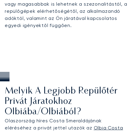
vagy magasabbak is lehetnek a szezonalitástól, a
különösen augusztusban, amikor Porto Cervo
repülőgépek elérhetőségétől, az alkalmazandó
regattáknak és luxusrendezvényeknek ad
adóktól, valamint az Ön járatával kapcsolatos
otthont, szakértelmünk zökkenőmentes eljutást
egyedi igényektől függően.
biztosít Olbiába – még a legforgalmasabb
hétvégéken is, amikor a legnagyobb a kereslet a
leszállási idősávokra és a transzferekre.
Melyik A Legjobb Repülőtér
Privát Járatokhoz
Olbiába/Olbiából?
Olaszország híres Costa Smeraldájának
eléréséhez a privát jettel utazók az
Olbia Costa