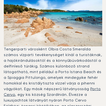
Tengerparti városként Olbia Costa Smeralda
számos vízparti tevékenységet kínál a turistáknak,
a hajókirándulásoktól és a könnyűbúvárkodástól a
delfinleső túrákig. Számos különböző strand
látogatható, mint például a Porto Istana Beach és
a Spiaggia Pittulongo, amelyek mindegyike fehér
homokkal és kristálytiszta vízzel várja a pihenni
vágyókat. Egy másik népszerű látványosság
Porto
Cervo
, egy kis község Szardínián. Élvezze a
luxusjachtok látványát nyáron Porto Cervo
Földközi-tengeri kikötőjében, az olaszországi