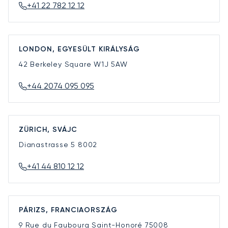
+41 22 782 12 12
LONDON, EGYESÜLT KIRÁLYSÁG
42 Berkeley Square
W1J 5AW
+44 2074 095 095
ZÜRICH, SVÁJC
Dianastrasse 5
8002
+41 44 810 12 12
PÁRIZS, FRANCIAORSZÁG
9 Rue du Faubourg Saint-Honoré
75008