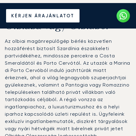
Béreljen magánrepülőt
KÉRJEN ÁRAJÁNLATOT
Olbiába vagy Olbiából
Az olbiai magánrepülőgép bérlés közvetlen
hozzáférést biztosít Szardínia északkeleti
partvidékéhez, mindössze percekre a Costa
Smeraldától és Porto Cervótól. Az utazók a Marina
di Porto Cervóból induló jachttúrák miatt
érkeznek, ahol a világ legnagyobb szuperjachtjai
gyülekeznek, valamint a Pantogia vagy Romazzino
településeken található privát villákban való
tartózkodás céljából. A régió vonzza az
ingatlanpiachoz, a luxusturizmushoz és a helyi
iparhoz kapcsolódó üzleti repülést is. Ügyfeleink
exkluzív ingatlanbemutatók, diszkrét tárgyalások
vagy nyári hétvégék miatt bérelnek privát jetet
Olbiába
Olaszország
legkeresettebb