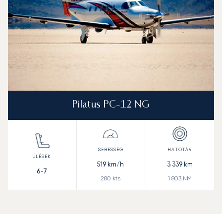
Pilatus PC-12 NG
519
km/h
3 339
km
6-7
280
kts
1 803
NM