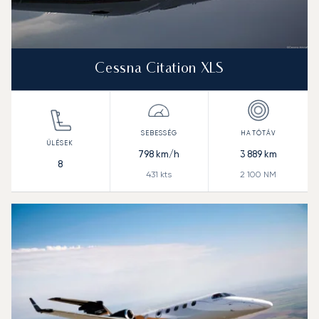
Cessna Citation XLS
798
km/h
3 889
km
8
431
kts
2 100
NM