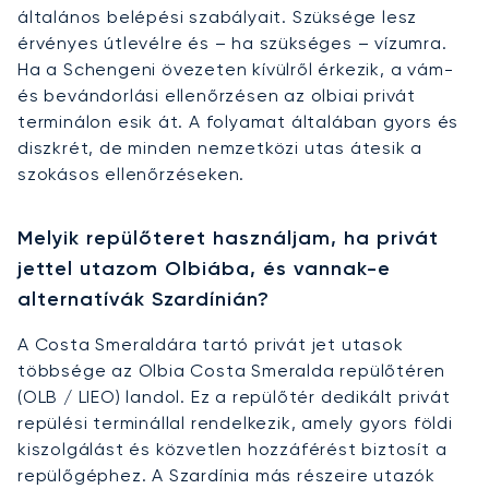
általános belépési szabályait. Szüksége lesz
érvényes útlevélre és – ha szükséges – vízumra.
Ha a Schengeni övezeten kívülről érkezik, a vám-
és bevándorlási ellenőrzésen az olbiai privát
terminálon esik át. A folyamat általában gyors és
diszkrét, de minden nemzetközi utas átesik a
szokásos ellenőrzéseken.
Melyik repülőteret használjam, ha privát
jettel utazom Olbiába, és vannak-e
alternatívák Szardínián?
A Costa Smeraldára tartó privát jet utasok
többsége az Olbia Costa Smeralda repülőtéren
(OLB / LIEO) landol. Ez a repülőtér dedikált privát
repülési terminállal rendelkezik, amely gyors földi
kiszolgálást és közvetlen hozzáférést biztosít a
repülőgéphez. A Szardínia más részeire utazók